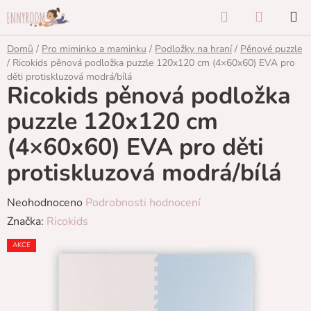
Přejít
Hledat
NÁKUP
na
KOŠÍK
obsah
Domů
/
Pro miminko a maminku
/
Podložky na hraní
/
Pěnové puzzle
/
Ricokids pěnová podložka puzzle 120x120 cm (4×60x60) EVA pro
děti protiskluzová modrá/bílá
Ricokids pěnová podložka
puzzle 120x120 cm
(4×60x60) EVA pro děti
protiskluzová modrá/bílá
Průměrné
Neohodnoceno
Podrobnosti hodnocení
hodnocení
Značka:
Ricokids
produktu
AKCE
je
0,0
z