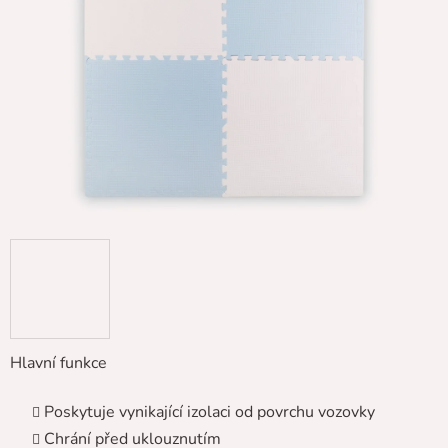
5
hvězdiček.
Hlavní funkce
Poskytuje vynikající izolaci od povrchu vozovky
Chrání před uklouznutím