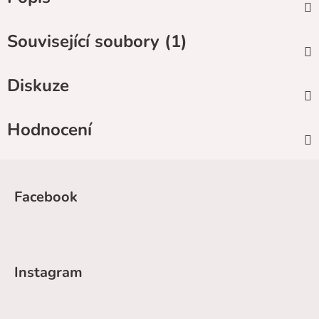
Související soubory (1)
Diskuze
Hodnocení
Z
á
Facebook
p
a
t
í
Instagram