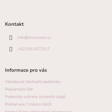
Kontakt
info
@
ennyroom.cz
+421951677517
Informace pro vás
Všeobecné obchodní podmínky
Reklamační řád
Podmínky ochrany osobních údajů
Reklamace / Vrácení zboží
Formulář pro odstoupení od smlouvy