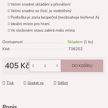
Velmi snadné skládání a přenášení
Velmi snadno se čistí, je vodotěsný
Podložka je zcela bezpečná (neobsahuje bisfenol A)
Ideální místo pro hraní
Ve složeném stavu zabírá málo místa
Dostupnost
Skladem
(1 ks)
Kód:
738202
405 Kč
DO KOŠÍKU
Měrná cena:
Tisk
Zeptat se
Sdílet
Popis