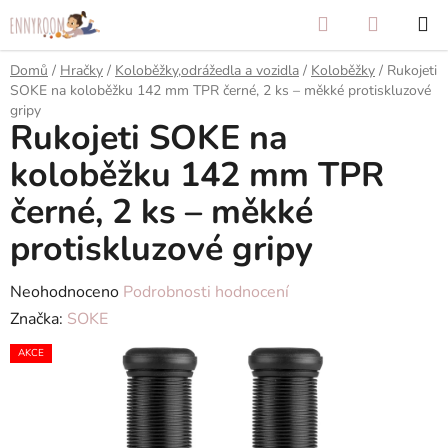
Přejít
Hledat
NÁKUP
na
KOŠÍK
obsah
Domů
/
Hračky
/
Koloběžky,odrážedla a vozidla
/
Koloběžky
/
Rukojeti
SOKE na koloběžku 142 mm TPR černé, 2 ks – měkké protiskluzové
gripy
Rukojeti SOKE na
koloběžku 142 mm TPR
černé, 2 ks – měkké
protiskluzové gripy
Průměrné
Neohodnoceno
Podrobnosti hodnocení
hodnocení
Značka:
SOKE
produktu
AKCE
je
0,0
z