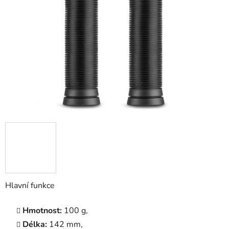
5
hvězdiček.
Hlavní funkce
Hmotnost:
100 g,
Délka:
142 mm,