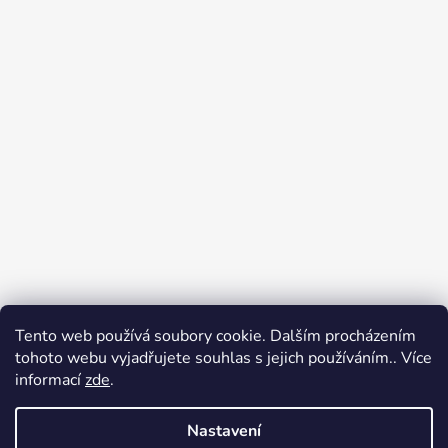
Tento web používá soubory cookie. Dalším procházením
Přijímáme online platby
tohoto webu vyjadřujete souhlas s jejich používáním.. Více
informací
zde
.
Nastavení