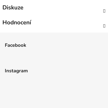
Diskuze
Hodnocení
Z
á
Facebook
p
a
t
í
Instagram