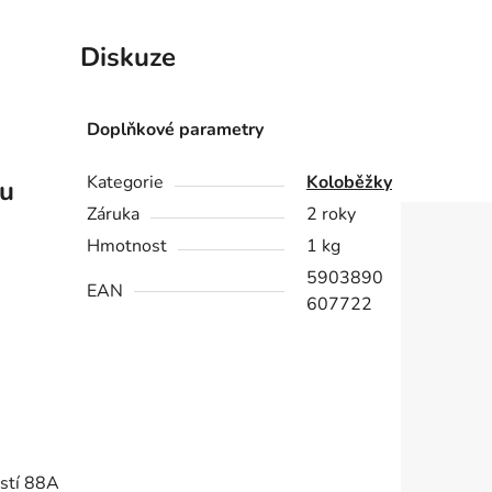
Diskuze
Doplňkové parametry
Kategorie
Koloběžky
ku
Záruka
2 roky
Hmotnost
1 kg
5903890
EAN
607722
ostí 88A