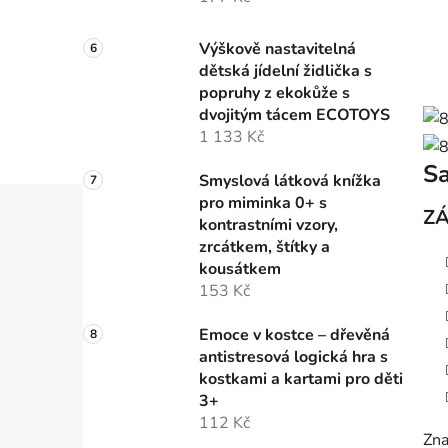
Výškově nastavitelná
dětská jídelní židlička s
popruhy z ekokůže s
dvojitým tácem ECOTOYS
1 133 Kč
Sa
Smyslová látková knížka
pro miminka 0+ s
ZÁ
kontrastními vzory,
zrcátkem, štítky a
kousátkem
153 Kč
Emoce v kostce – dřevěná
antistresová logická hra s
kostkami a kartami pro děti
3+
112 Kč
Zna