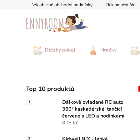
Přejít
Všeobecné obchodní podmínky
Reklamační řád
na
obsah
Dětský pokoj
Hračky
P
Top 10 produktů
o
s
Dálkově ovládané RC auto
t
360° kaskadérské, tančící
r
červené s LED a hodinkami
a
808 Kč
n
Kidwell NIX - lehké