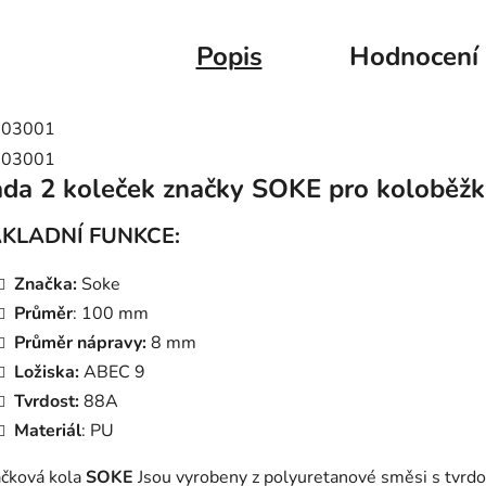
Popis
Hodnocení
da 2 koleček značky SOKE pro koloběž
KLADNÍ FUNKCE:
Značka:
Soke
Průměr
: 100 mm
Průměr nápravy:
8 mm
Ložiska:
ABEC 9
Tvrdost:
88A
Materiál
: PU
čková kola
SOKE
Jsou vyrobeny z polyuretanové směsi s tvrd