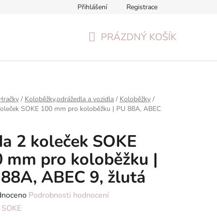
Přihlášení
Registrace
Formulář pro odstoupení od smlouvy
Reklamační formulář
PRÁZDNÝ KOŠÍK
NÁKUPNÍ
KOŠÍK
Hračky
/
Koloběžky,odrážedla a vozidla
/
Koloběžky
/
koleček SOKE 100 mm pro koloběžku | PU 88A, ABEC
a 2 koleček SOKE
 mm pro koloběžku |
88A, ABEC 9, žlutá
né
dnoceno
Podrobnosti hodnocení
ení
:
SOKE