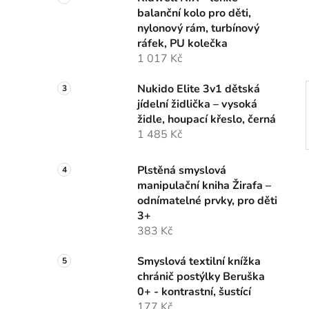
n
balanční kolo pro děti,
í
nylonový rám, turbínový
p
ráfek, PU kolečka
a
1 017 Kč
n
e
Nukido Elite 3v1 dětská
l
jídelní židlička – vysoká
židle, houpací křeslo, černá
1 485 Kč
Plstěná smyslová
manipulační kniha Žirafa –
odnímatelné prvky, pro děti
3+
383 Kč
Smyslová textilní knížka
chránič postýlky Beruška
0+ - kontrastní, šustící
177 Kč