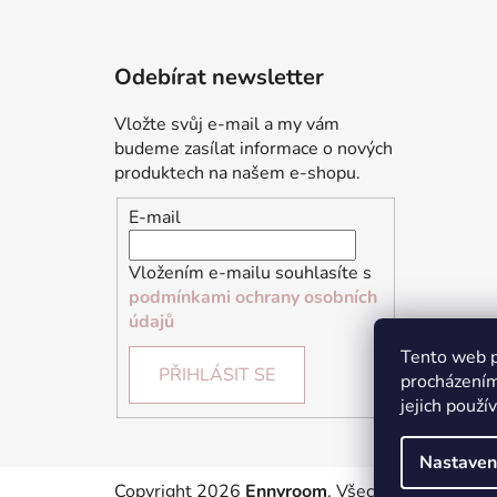
Odebírat newsletter
Vložte svůj e-mail a my vám
budeme zasílat informace o nových
produktech na našem e-shopu.
E-mail
Vložením e-mailu souhlasíte s
podmínkami ochrany osobních
údajů
Tento web p
PŘIHLÁSIT SE
procházením
jejich použí
Nastaven
Copyright 2026
Ennyroom
. Všechna práva vyhr