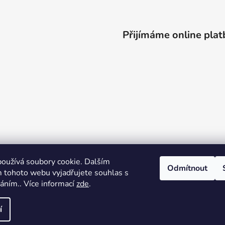
Přijímáme online plat
oužívá soubory cookie. Dalším
Odmítnout
 tohoto webu vyjadřujete souhlas s
váním.. Více informací
zde
.
í
azena.