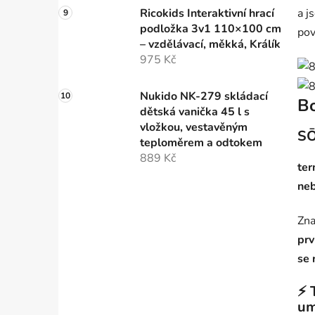
a j
Ricokids Interaktivní hrací
podložka 3v1 110×100 cm
pov
– vzdělávací, měkká, Králík
975 Kč
Nukido NK-279 skládací
Bo
dětská vanička 45 l s
vložkou, vestavěným
SŌ
teploměrem a odtokem
889 Kč
ter
neb
Zna
prv
se 
⚡ 
um