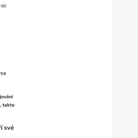
vrdé
rce
jování
, takto
í své