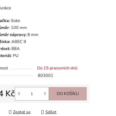
tu
funkce
ačka:
Soke
ůměr
: 100 mm
ůměr nápravy:
8 mm
ek.
žiska:
ABEC 9
rdost:
88A
teriál
: PU
nost
Do 15 pracovních dnů
803001
4 Kč
DO KOŠÍKU
 cena:
Zeptat se
Sdílet