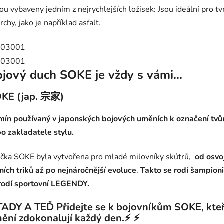
sou vybaveny jedním z nejrychlejších ložisek: Jsou ideální pro t
rchy, jako je například asfalt.
jový duch SOKE je vždy s vámi...
KE (jap. 宗家)
mín používaný v japonských bojových uměních k označení tvů
o zakladatele stylu.
čka SOKE byla vytvořena pro mladé milovníky skútrů,
od osvo
ních triků až po nejnáročnější evoluce
.
Takto se rodí šampioni
rodí sportovní LEGENDY.
TADY A TEĎ Přidejte se k bojovníkům SOKE, kteř
ění zdokonalují každý den.⚡ ⚡