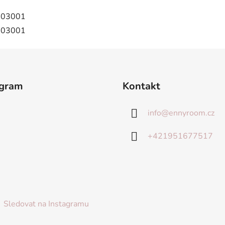
agram
Kontakt
info
@
ennyroom.cz
+421951677517
Sledovat na Instagramu