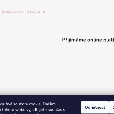
Sledovat na Instagramu
Přijímáme online plat
oužívá soubory cookie. Dalším
Odmítnout
 tohoto webu vyjadřujete souhlas s