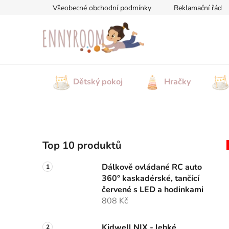
Přejít
Všeobecné obchodní podmínky
Reklamační řád
na
obsah
Dětský pokoj
Hračky
P
Top 10 produktů
o
s
Dálkově ovládané RC auto
t
360° kaskadérské, tančící
r
červené s LED a hodinkami
a
808 Kč
n
Kidwell NIX - lehké