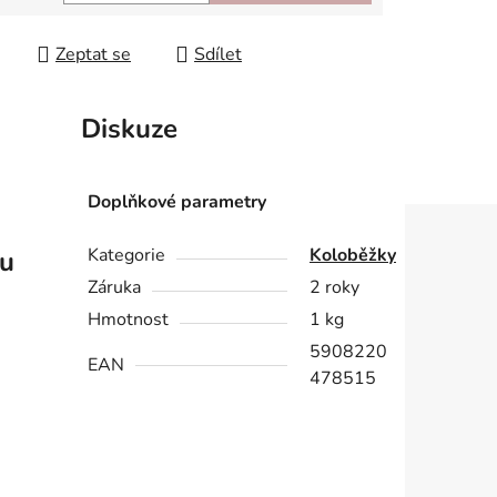
 cena:
Zeptat se
Sdílet
Diskuze
Doplňkové parametry
Kategorie
Koloběžky
ku
Záruka
2 roky
Hmotnost
1 kg
5908220
EAN
478515