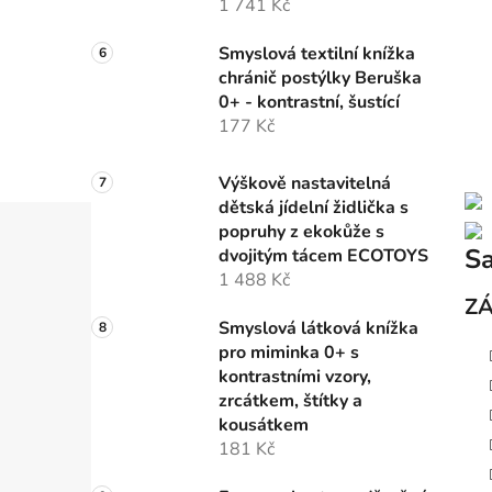
1 741 Kč
Smyslová textilní knížka
chránič postýlky Beruška
0+ - kontrastní, šustící
177 Kč
Výškově nastavitelná
dětská jídelní židlička s
popruhy z ekokůže s
Sa
dvojitým tácem ECOTOYS
1 488 Kč
ZÁ
Smyslová látková knížka
pro miminka 0+ s
kontrastními vzory,
zrcátkem, štítky a
kousátkem
181 Kč