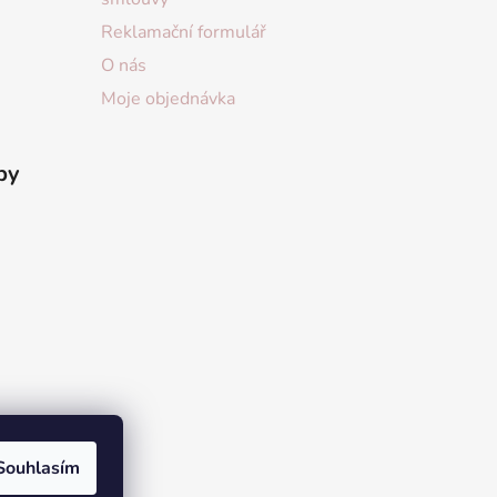
Reklamační formulář
O nás
Moje objednávka
by
Souhlasím