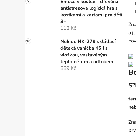
Emoce v kostce – dřevěná
antistresová logická hra s
kostkami a kartami pro děti
3+
Zna
112 Kč
a j
pov
Nukido NK-279 skládací
dětská vanička 45 l s
vložkou, vestavěným
teploměrem a odtokem
889 Kč
Bo
S?
ter
neb
Zna
prv