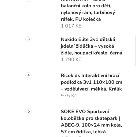
n
balanční kolo pro děti,
í
nylonový rám, turbínový
p
ráfek, PU kolečka
a
1 017 Kč
n
e
Nukido Elite 3v1 dětská
l
jídelní židlička – vysoká
židle, houpací křeslo, černá
1 790 Kč
Ricokids Interaktivní hrací
podložka 3v1 110×100 cm
– vzdělávací, měkká, Králík
975 Kč
SOKE EVO Sportovní
koloběžka pro skatepark |
ABEC-9, 100×24 mm kola,
57 cm řídítka, lehká