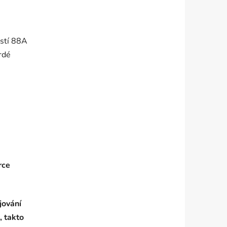
ostí 88A
vrdé
rce
jování
, takto