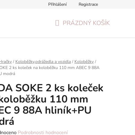
Přihlášení
Registrace
Formulář pro odstoupení od smlouvy
Reklamační formulář
PRÁZDNÝ KOŠÍK
NÁKUPNÍ
KOŠÍK
Hračky
/
Koloběžky,odrážedla a vozidla
/
Koloběžky
/
KE 2 ks koleček na koloběžku 110 mm ABEC 9 88A
PU modrá
DA SOKE 2 ks koleček
 koloběžku 110 mm
C 9 88A hliník+PU
drá
né
dnoceno
Podrobnosti hodnocení