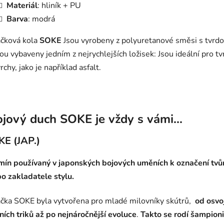
Materiál
: hliník + PU
Barva
: modrá
čková kola
SOKE
Jsou vyrobeny z polyuretanové směsi s tvrd
sou vybaveny jedním z nejrychlejších ložisek: Jsou ideální pro t
rchy, jako je například asfalt.
jový duch SOKE je vždy s vámi...
KE (JAP.)
mín používaný v japonských bojových uměních k označení tvů
o zakladatele stylu.
čka SOKE byla vytvořena pro mladé milovníky skútrů,
od osvo
ních triků až po nejnáročnější evoluce
.
Takto se rodí šampioni