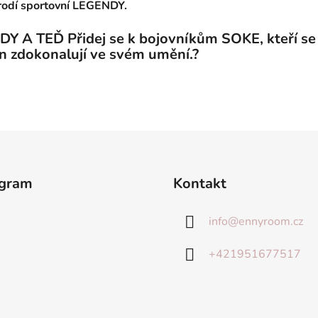
rodí sportovní LEGENDY.
DY A TEĎ Přidej se k bojovníkům SOKE, kteří se
n zdokonalují ve svém umění.?
agram
Kontakt
info
@
ennyroom.cz
+421951677517