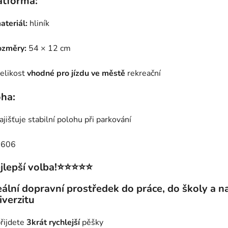
atforma:
ateriál:
hliník
ozměry:
54 × 12 cm
elikost
vhodné pro jízdu ve městě
rekreační
ha:
ajišťuje stabilní polohu při parkování
jlepší volba!⭐⭐⭐⭐⭐
eální dopravní prostředek do práce, do školy a n
iverzitu
řijdete
3krát rychlejší
pěšky