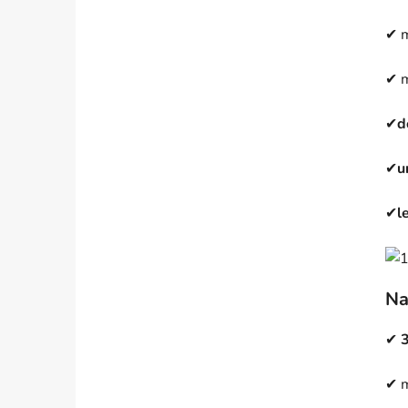
✔ 
✔ m
✔
d
✔
u
✔
l
Na
✔
3
✔ m