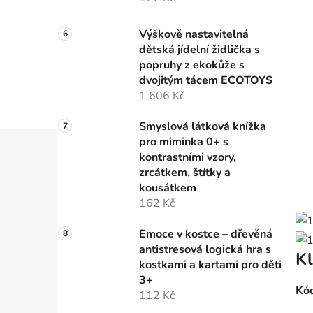
Výškově nastavitelná
dětská jídelní židlička s
popruhy z ekokůže s
dvojitým tácem ECOTOYS
1 606 Kč
Smyslová látková knížka
pro miminka 0+ s
kontrastními vzory,
zrcátkem, štítky a
kousátkem
162 Kč
Emoce v kostce – dřevěná
antistresová logická hra s
Kl
kostkami a kartami pro děti
3+
Kód
112 Kč