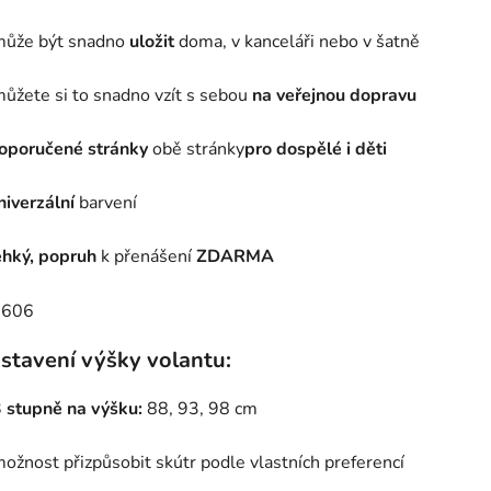
může být snadno
uložit
doma, v kanceláři nebo v šatně
ůžete si to snadno vzít s sebou
na veřejnou dopravu
oporučené stránky
obě stránky
pro dospělé i děti
niverzální
barvení
ehký, popruh
k přenášení
ZDARMA
stavení výšky volantu:
 stupně na výšku:
88, 93, 98 cm
ožnost přizpůsobit skútr podle vlastních preferencí