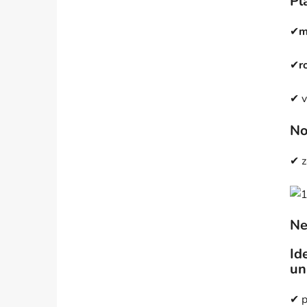
Pl
✔
m
✔
r
✔ v
No
✔ z
Ne
Id
un
✔ p