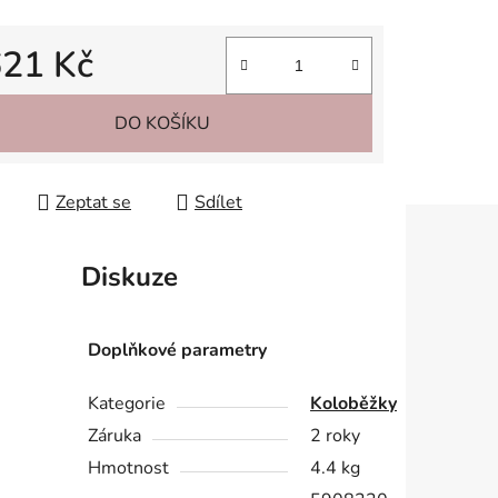
621 Kč
 cena:
DO KOŠÍKU
Zeptat se
Sdílet
Diskuze
Doplňkové parametry
Kategorie
Koloběžky
Záruka
2 roky
Hmotnost
4.4 kg