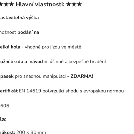
★★ Hlavní vlastnosti: ★★★
astavitelná výška
ožnost
podání na
elká kola
- vhodné pro jízdu ve městě
ožní brzda a
návod =
účinné a bezpečné brzdění
opasek
pro snadnou manipulaci –
ZDARMA!
ertifikát
EN 14619 potvrzující shodu s evropskou normou
la:
elikost:
200 × 30 mm