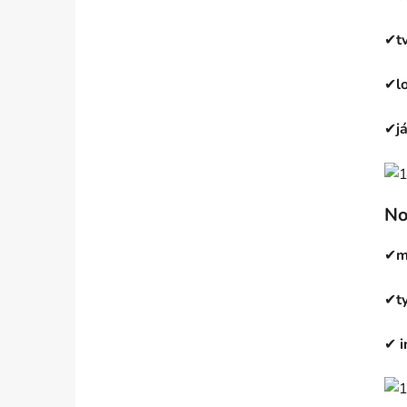
✔
t
✔
l
✔
j
No
✔
m
✔
t
✔
i