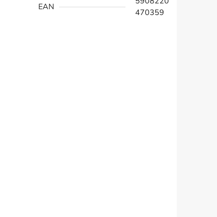
5908220
EAN
470359