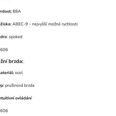
vrdost:
88A
ožiska:
ABEC-9 – nejvyšší možné rychlosti
ádro
: spoked
žní brzda:
ateriál:
ocel
yp:
pružinová brzda
ntuitivní ovládání