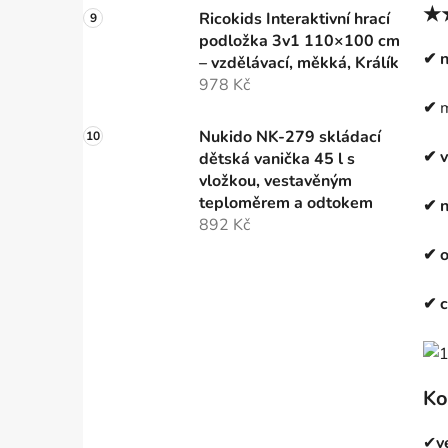
★★
Ricokids Interaktivní hrací
podložka 3v1 110×100 cm
✔ n
– vzdělávací, měkká, Králík
978 Kč
✔
m
Nukido NK-279 skládací
✔ v
dětská vanička 45 l s
vložkou, vestavěným
teploměrem a odtokem
✔ n
892 Kč
✔ 
✔ c
Ko
✔
v