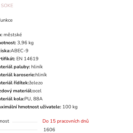
ení
:
SOKE
tu
funkce
p:
městské
otnost:
3,96 kg
žiska:
ABEC-9
ek.
tifikát:
EN 14619
teriál paluby:
hliník
teriál karoserie:
hliník
teriál řídítek:
železo
zdový materiál:
ocel
teriál kola:
PU, 88A
ximální hmotnost uživatele:
100 kg
nost
Do 15 pracovních dnů
1606