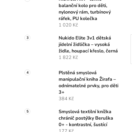
n
balanční kolo pro děti,
í
nylonový rám, turbínový
p
ráfek, PU kolečka
a
1 020 Kč
n
e
Nukido Elite 3v1 dětská
l
jídelní židlička – vysoká
židle, houpací křeslo, černá
1 822 Kč
Plstěná smyslová
manipulační kniha Žirafa –
odnímatelné prvky, pro děti
3+
384 Kč
Smyslová textilní knížka
chránič postýlky Beruška
0+ - kontrastní, šustící
177 Kč