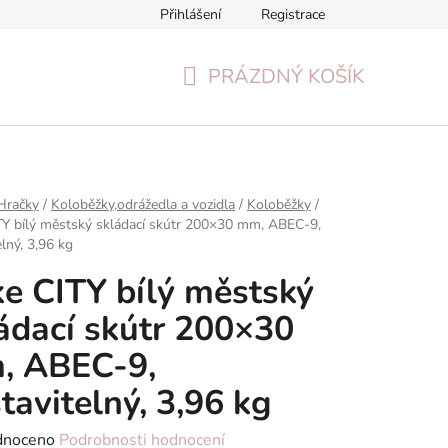
Přihlášení
Registrace
Formulář pro odstoupení od smlouvy
Reklamační formulář
PRÁZDNÝ KOŠÍK
NÁKUPNÍ
KOŠÍK
Hračky
/
Koloběžky,odrážedla a vozidla
/
Koloběžky
/
Y bílý městský skládací skútr 200×30 mm, ABEC-9,
elný, 3,96 kg
e CITY bílý městský
ádací skútr 200×30
, ABEC-9,
tavitelný, 3,96 kg
né
dnoceno
Podrobnosti hodnocení