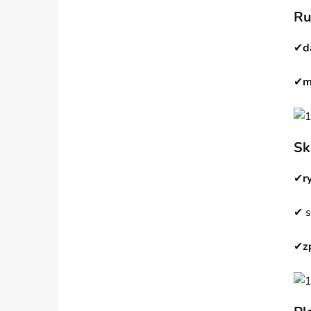
Ru
✔
d
✔
m
Sk
✔
r
✔ s
✔
z