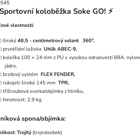
Sportovní koloběžka Soke GO! ⚡
čové vlastnosti:
široký
48,5
-
centimetrový volant
360°,
prvotřídní ložiska
Uhlík ABEC-9,
kolečka 100 × 24 mm z PU s vysokou odrazivostí 88A, nylon
jádro,
brzdový systém
FLEX FENDER,
rukojeti široké 145 mm
TPR,
tříšroubová svorka/objímka z hliníku,
hmotnost: 2,9 kg.
iníková spona/objímka:
elikost:
Trojitý
(trojnásobek)