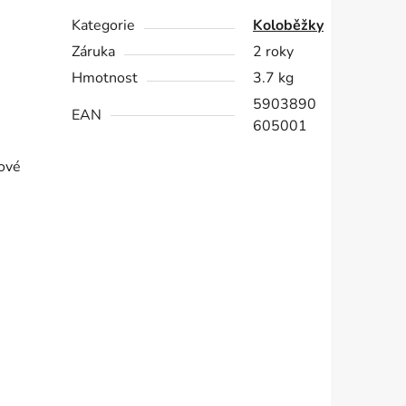
Kategorie
Koloběžky
Záruka
2 roky
Hmotnost
3.7 kg
5903890
EAN
605001
ové