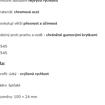
možnit dosažení
nejvyšší rychlosti
ateriál:
chromová ocel
oskytují větší
přesnost a účinnost
dolný proti prachu a vodě
- chráněné gumovými krytkami
la:
rofil: úzký -
zvýšená rychlost
ádro: špičaté
rozměry: 100 × 24 mm