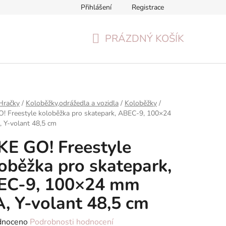
Přihlášení
Registrace
Formulář pro odstoupení od smlouvy
Reklamační formulář
PRÁZDNÝ KOŠÍK
NÁKUPNÍ
KOŠÍK
Hračky
/
Koloběžky,odrážedla a vozidla
/
Koloběžky
/
! Freestyle koloběžka pro skatepark, ABEC-9, 100×24
 Y-volant 48,5 cm
E GO! Freestyle
oběžka pro skatepark,
EC-9, 100×24 mm
, Y-volant 48,5 cm
né
dnoceno
Podrobnosti hodnocení