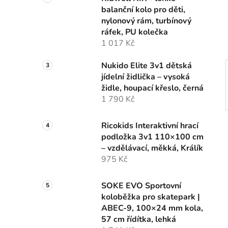
n
balanční kolo pro děti,
í
nylonový rám, turbínový
p
ráfek, PU kolečka
a
1 017 Kč
n
e
Nukido Elite 3v1 dětská
l
jídelní židlička – vysoká
židle, houpací křeslo, černá
1 790 Kč
Ricokids Interaktivní hrací
podložka 3v1 110×100 cm
– vzdělávací, měkká, Králík
975 Kč
SOKE EVO Sportovní
koloběžka pro skatepark |
ABEC-9, 100×24 mm kola,
57 cm řídítka, lehká