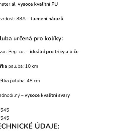
ateriál:
vysoce kvalitní PU
vrdost: 88A –
tlumení nárazů
luba určená pro kolíky:
var: Peg-cut –
ideální pro triky a biče
ířka
paluba: 10 cm
élka
paluba: 48 cm
ednodílný –
vysoce kvalitní svary
ECHNICKÉ ÚDAJE: