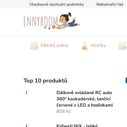
Přejít
Všeobecné obchodní podmínky
Reklamační řád
na
obsah
Dětský pokoj
Hračky
P
Top 10 produktů
o
s
Dálkově ovládané RC auto
t
360° kaskadérské, tančící
r
červené s LED a hodinkami
a
808 Kč
n
Kidwell NIX - lehké