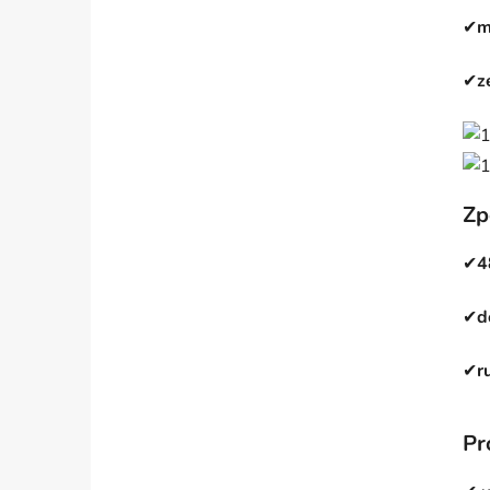
✔
m
✔
z
Zp
✔
4
✔
d
✔
r
Pr