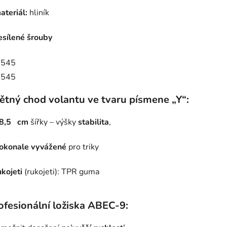
ateriál:
hliník
esílené šrouby
ětný chod volantu ve tvaru písmene „Y“:
8,5
cm
šířky – výšky
stabilita
,
okonale vyvážené
pro triky
ukojeti
(rukojeti): TPR guma
ofesionální ložiska ABEC-9: