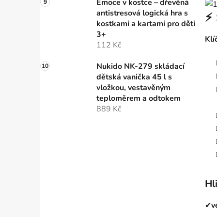
Emoce v kostce – dřevěná
antistresová logická hra s
⚡ 
kostkami a kartami pro děti
3+
Klí
112 Kč
Nukido NK-279 skládací
dětská vanička 45 l s
vložkou, vestavěným
teploměrem a odtokem
889 Kč
Hl
✔
v