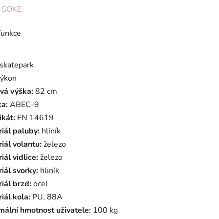
ení
:
SOKE
tu
funkce
skatepark
ýkon
ek.
vá výška:
82 cm
ka:
ABEC-9
ikát:
EN 14619
iál paluby:
hliník
iál volantu:
železo
iál vidlice:
železo
iál svorky:
hliník
iál brzd:
ocel
iál kola:
PU, 88A
ální hmotnost uživatele:
100 kg