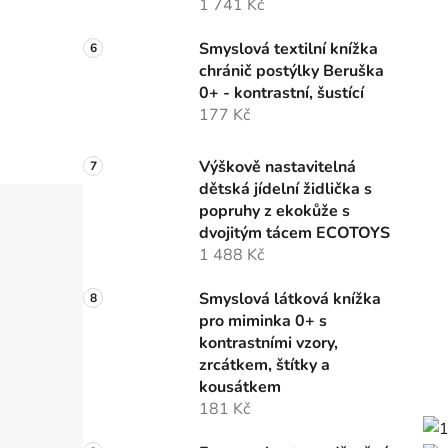
1 741 Kč
Smyslová textilní knížka
chránič postýlky Beruška
0+ - kontrastní, šustící
177 Kč
Výškově nastavitelná
dětská jídelní židlička s
popruhy z ekokůže s
dvojitým tácem ECOTOYS
1 488 Kč
Smyslová látková knížka
pro miminka 0+ s
kontrastními vzory,
zrcátkem, štítky a
kousátkem
181 Kč