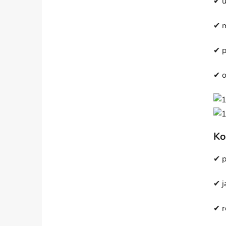
✔ u
✔ m
✔ p
✔ o
Ko
✔ p
✔ j
✔ 