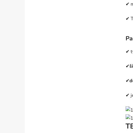
✔ m
✔ T
Pa
✔ t
✔
š
✔
d
✔ j
T