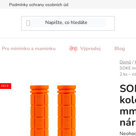
Podmínky ochrany osobních údajů
Reklamace / Vrácení zboží
Pro miminko a maminku
Výprodej
Blog
Domů
/
SOKE mě
2 ks – n
SOK
AKCE
kol
mm)
nár
Průměr
Neoho