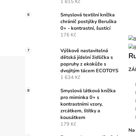
1 815 Kč
Smyslová textilní knížka
chránič postýlky Beruška
0+ - kontrastní, šustící
176 Kč
Výškově nastavitelná
Ru
dětská jídelní židlička s
popruhy z ekokůže s
ZÁ
dvojitým tácem ECOTOYS
1 634 Kč
Smyslová látková knížka
pro miminka 0+ s
kontrastními vzory,
zrcátkem, štítky a
kousátkem
179 Kč
Na