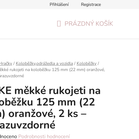
Přihlášení
Registrace
Formulář pro odstoupení od smlouvy
Reklamační formulář
PRÁZDNÝ KOŠÍK
NÁKUPNÍ
KOŠÍK
Hračky
/
Koloběžky,odrážedla a vozidla
/
Koloběžky
/
kké rukojeti na koloběžku 125 mm (22 mm) oranžové,
árazuvzdorné
E měkké rukojeti na
oběžku 125 mm (22
 oranžové, 2 ks –
azuvzdorné
né
dnoceno
Podrobnosti hodnocení