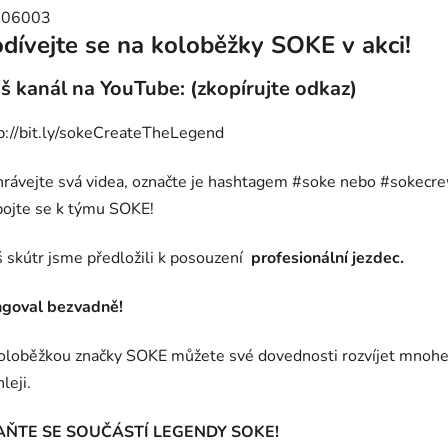
dívejte se na koloběžky SOKE v akci!
š kanál na YouTube: (zkopírujte odkaz)
p://bit.ly/sokeCreateTheLegend
rávejte svá videa, označte je hashtagem #soke nebo #sokecr
pojte se k týmu SOKE!
 skútr jsme předložili k posouzení
profesionální jezdec.
goval bezvadně!
oloběžkou značky SOKE můžete své dovednosti rozvíjet mnoh
leji.
AŇTE SE SOUČÁSTÍ LEGENDY SOKE!