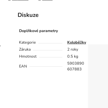
Diskuze
Doplňkové parametry
Kategorie
Koloběžky
.
Záruka
2 roky
Hmotnost
0.5 kg
5903890
EAN
607883