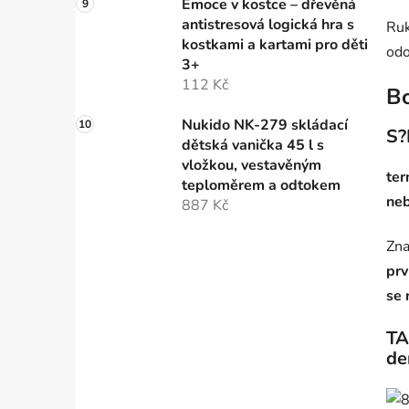
Emoce v kostce – dřevěná
antistresová logická hra s
Ruk
kostkami a kartami pro děti
odo
3+
112 Kč
Bo
Nukido NK-279 skládací
S?
dětská vanička 45 l s
vložkou, vestavěným
ter
teploměrem a odtokem
neb
887 Kč
Zna
prv
se 
TA
de