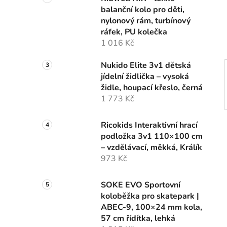
n
balanční kolo pro děti,
í
nylonový rám, turbínový
p
ráfek, PU kolečka
a
1 016 Kč
n
e
Nukido Elite 3v1 dětská
l
jídelní židlička – vysoká
židle, houpací křeslo, černá
1 773 Kč
Ricokids Interaktivní hrací
podložka 3v1 110×100 cm
– vzdělávací, měkká, Králík
973 Kč
SOKE EVO Sportovní
koloběžka pro skatepark |
ABEC-9, 100×24 mm kola,
57 cm řídítka, lehká