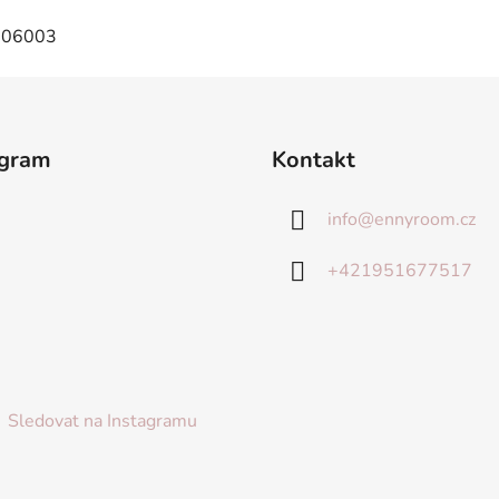
agram
Kontakt
info
@
ennyroom.cz
+421951677517
Sledovat na Instagramu