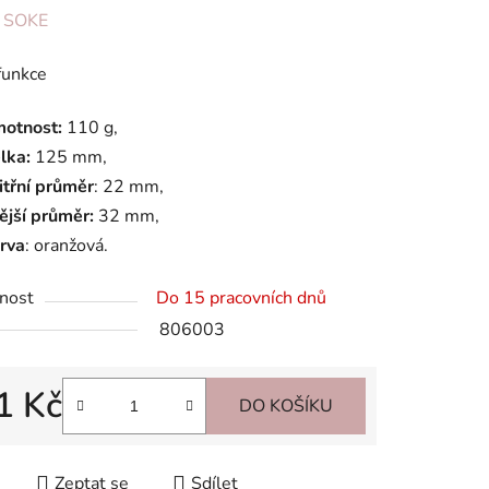
ení
:
SOKE
tu
funkce
otnost:
110 g,
lka:
125 mm,
itřní průměr
: 22 mm,
ek.
ější průměr:
32 mm,
rva
: oranžová.
nost
Do 15 pracovních dnů
806003
1 Kč
DO KOŠÍKU
 cena:
Zeptat se
Sdílet