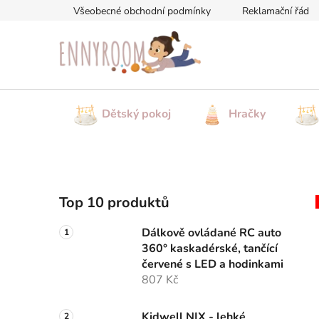
Přejít
Všeobecné obchodní podmínky
Reklamační řád
na
obsah
Dětský pokoj
Hračky
P
Top 10 produktů
o
s
Dálkově ovládané RC auto
t
360° kaskadérské, tančící
r
červené s LED a hodinkami
a
807 Kč
n
Kidwell NIX - lehké