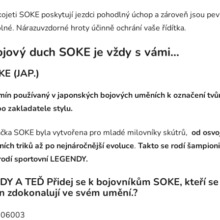
ojeti SOKE poskytují jezdci pohodlný úchop a zároveň jsou pev
lné. Nárazuvzdorné hroty účinně ochrání vaše řídítka.
jový duch SOKE je vždy s vámi...
KE (JAP.)
mín používaný v japonských bojových uměních k označení tvů
o zakladatele stylu.
čka SOKE byla vytvořena pro mladé milovníky skútrů,
od osvo
ních triků až po nejnáročnější evoluce
.
Takto se rodí šampioni
rodí sportovní LEGENDY.
DY A TEĎ Přidej se k bojovníkům SOKE, kteří se
n zdokonalují ve svém umění.?