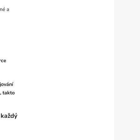
né a
rce
jování
, takto
 každý