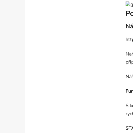
Po
Ná
htt
Nah
při
Náš
Fun
S k
rych
ST