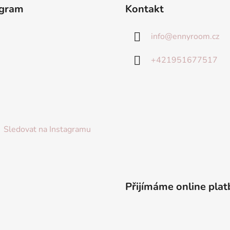
agram
Kontakt
info
@
ennyroom.cz
+421951677517
Sledovat na Instagramu
Přijímáme online plat