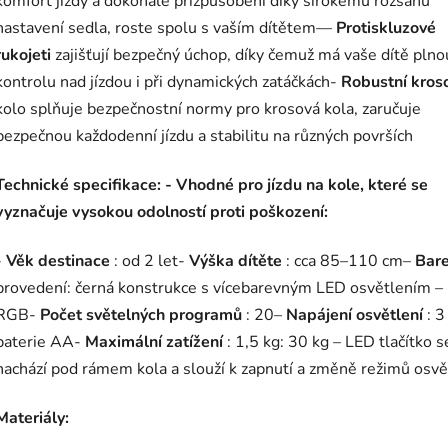
komfort jízdy a dokonalé přizpůsobení díky širokému rozsahu
nastavení sedla, roste spolu s vaším dítětem—
Protiskluzové
rukojeti
zajišťují bezpečný úchop, díky čemuž má vaše dítě plno
kontrolu nad jízdou i při dynamických zatáčkách-
Robustní kros
kolo splňuje bezpečnostní normy pro krosová kola, zaručuje
bezpečnou každodenní jízdu a stabilitu na různých površích
Technické specifikace: - Vhodné pro jízdu na kole, které se
vyznačuje vysokou odolností proti poškození:
-
Věk
destinace
: od 2 let-
Výška dítěte
: cca 85–110 cm–
Bar
provedení: černá konstrukce s vícebarevným LED osvětlením –
RGB-
Počet světelných programů
: 20–
Napájení osvětlení
: 3
baterie AA-
Maximální zatížení
: 1,5 kg: 30 kg – LED tlačítko s
nachází pod rámem kola a slouží k zapnutí a změně režimů osvě
Materiály: