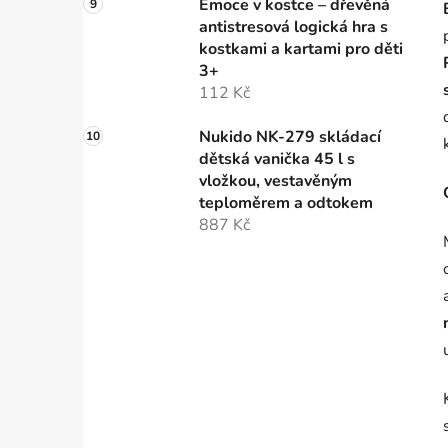
Emoce v kostce – dřevěná
antistresová logická hra s
kostkami a kartami pro děti
3+
112 Kč
Nukido NK-279 skládací
dětská vanička 45 l s
vložkou, vestavěným
teploměrem a odtokem
887 Kč