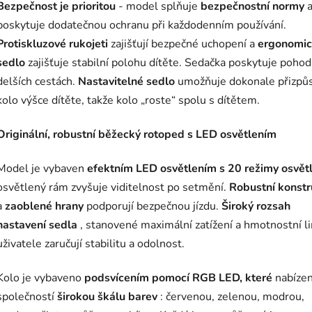
Bezpečnost
je
prioritou
- model splňuje
bezpečnostní normy
poskytuje dodatečnou ochranu při každodenním používání.
Protiskluzové rukojeti
zajišťují bezpečné uchopení a
ergonomi
sedlo
zajišťuje stabilní polohu dítěte. Sedačka poskytuje pohodlí
delších cestách.
Nastavitelné sedlo
umožňuje dokonale přizpů
kolo výšce dítěte, takže kolo „roste“ spolu s dítětem.
Originální, robustní běžecký rotoped s LED osvětlením
Model je vybaven
efektním LED osvětlením s 20 režimy osvět
osvětlený rám zvyšuje viditelnost po setmění.
Robustní konst
a
zaoblené hrany
podporují bezpečnou jízdu.
Široký rozsah
nastavení sedla
, stanovené maximální zatížení a hmotnostní l
uživatele zaručují stabilitu a odolnost.
Kolo je vybaveno
podsvícením pomocí RGB LED, které
nabíze
společností
širokou škálu barev
: červenou, zelenou, modrou,