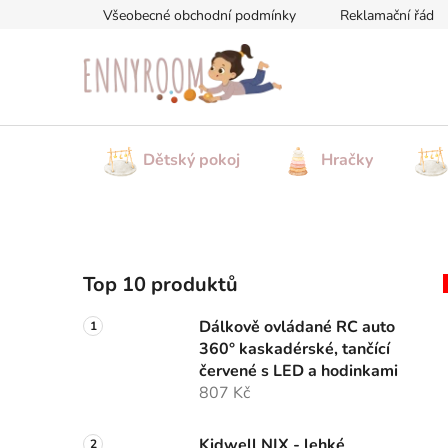
Přejít
Všeobecné obchodní podmínky
Reklamační řád
na
obsah
Dětský pokoj
Hračky
P
Top 10 produktů
o
s
Dálkově ovládané RC auto
t
360° kaskadérské, tančící
r
červené s LED a hodinkami
a
807 Kč
n
Kidwell NIX - lehké