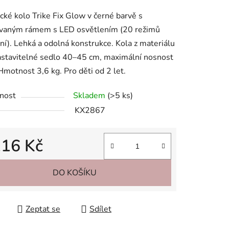
tu
ické kolo Trike Fix Glow v černé barvě s
ovaným rámem s LED osvětlením (20 režimů
ní). Lehká a odolná konstrukce. Kola z materiálu
stavitelné sedlo 40–45 cm, maximální nosnost
Hmotnost 3,6 kg. Pro děti od 2 let.
ek.
nost
Skladem
(>5 ks)
KX2867
116 Kč
 cena:
DO KOŠÍKU
Zeptat se
Sdílet