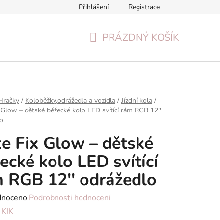
Přihlášení
Registrace
Formulář pro odstoupení od smlouvy
Reklamační formulář
PRÁZDNÝ KOŠÍK
NÁKUPNÍ
KOŠÍK
Hračky
/
Koloběžky,odrážedla a vozidla
/
Jízdní kola
/
x Glow – dětské běžecké kolo LED svítící rám RGB 12''
lo
ke Fix Glow – dětské
ecké kolo LED svítící
 RGB 12'' odrážedlo
né
dnoceno
Podrobnosti hodnocení
ení
:
KIK