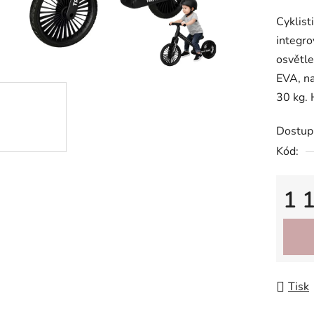
produk
Cyklist
je
integr
0,0
osvětle
z
EVA, na
5
30 kg. 
hvězdič
Dostup
Kód:
1 
Měrná
Tisk