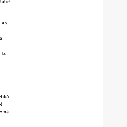
statně
 a s
Na
lku
ehká
né
ědomé