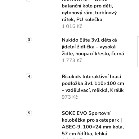
n
balanční kolo pro děti,
í
nylonový rám, turbínový
p
ráfek, PU kolečka
a
1 016 Kč
n
e
Nukido Elite 3v1 dětská
l
jídelní židlička – vysoká
židle, houpací křeslo, černá
1 773 Kč
Ricokids Interaktivní hrací
podložka 3v1 110×100 cm
– vzdělávací, měkká, Králík
973 Kč
SOKE EVO Sportovní
koloběžka pro skatepark |
ABEC-9, 100×24 mm kola,
57 cm řídítka, lehká