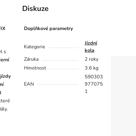
Diskuze
IX
Doplňkové parametry
Jízdní
Kategorie
kola
yl s
Záruka
2 roky
erní
Hmotnost
3.6 kg
jízdy
590303
EAN
977075
ní
1
t
které
ály.