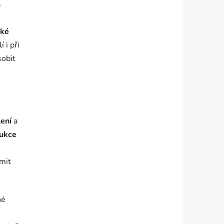
a
cké
 i při
sobit
lení
a
rukce
imit
né