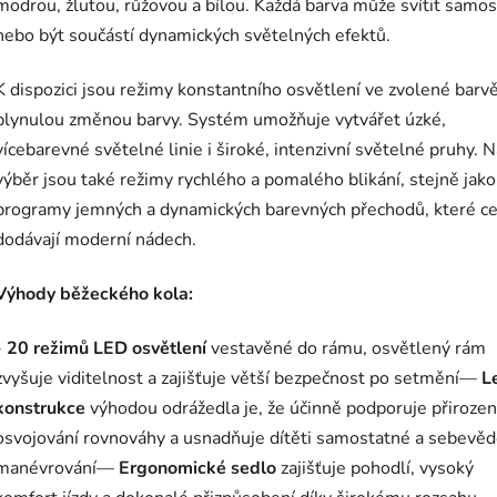
modrou, žlutou, růžovou a bílou. Každá barva může svítit samo
nebo být součástí dynamických světelných efektů.
K dispozici jsou režimy konstantního osvětlení ve zvolené barvě
plynulou změnou barvy. Systém umožňuje vytvářet úzké,
vícebarevné světelné linie i široké, intenzivní světelné pruhy. 
výběr jsou také režimy rychlého a pomalého blikání, stejně jako
programy jemných a dynamických barevných přechodů, které ce
dodávají moderní nádech.
Výhody běžeckého kola:
-
20 režimů LED osvětlení
vestavěné do rámu, osvětlený rám
zvyšuje viditelnost a zajišťuje větší bezpečnost po setmění—
L
konstrukce
výhodou odrážedla je, že účinně podporuje přiroze
osvojování rovnováhy a usnadňuje dítěti samostatné a sebev
manévrování—
Ergonomické sedlo
zajišťuje pohodlí, vysoký