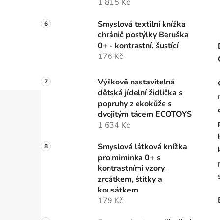
1 815 Kč
Smyslová textilní knížka
chránič postýlky Beruška
0+ - kontrastní, šustící
176 Kč
Výškově nastavitelná
dětská jídelní židlička s
popruhy z ekokůže s
dvojitým tácem ECOTOYS
1 634 Kč
Smyslová látková knížka
pro miminka 0+ s
kontrastními vzory,
zrcátkem, štítky a
kousátkem
179 Kč