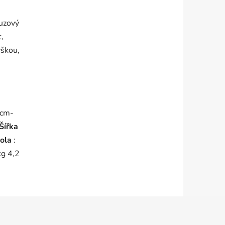
luzový
,
ýškou,
 cm-
Šířka
kola
:
kg 4,2