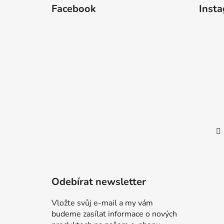
á
Facebook
Inst
p
a
t
í
Odebírat newsletter
Vložte svůj e-mail a my vám
budeme zasílat informace o nových