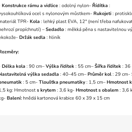
-
Konstrukce rámu a vidlice
: odolný nylon-
Řídítka
:
vysokouhlíková ocel s nylonovým můstkem-
Rukojeti
: protisk
materiál TPR-
Kola
: lehký plast EVA, 12" (není třeba nafukovat
nehrozí propíchnutí) –
Sedadlo
: měkká pěna s nastavitelnou v
ekokože-
Držák
sedla
: hliník
Rozměry:
-
Délka kola
: 90 cm–
Výška řídítek
: 55 cm–
Šířka řídítek
: 36
Nastavitelná výška sedadla
: 40–45 cm–
Průměr kol
: 29 cm-
pneumatik
: 5 cm-
Tloušťka pneumatiky
: 1,5 cm–
Hmotnost 
1,5 kg: Hmotnost
s krytem
: 3,6 kg-
Hmotnost s obalem
: 3,6 
kg-
Balení:
hnědá kartonová krabice 60 x 39 x 15 cm