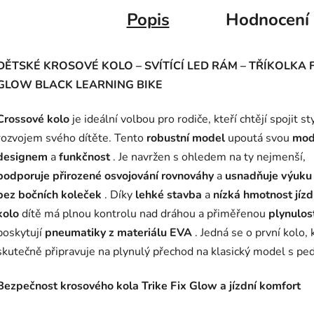
Popis
Hodnocení
DĚTSKÉ KROSOVÉ KOLO – SVÍTÍCÍ LED RÁM – TŘÍKOLKA F
GLOW BLACK LEARNING BIKE
Crossové kolo
je ideální volbou pro rodiče, kteří chtějí spojit st
rozvojem svého dítěte. Tento
robustní model
upoutá svou
mod
designem
a
funkčnost
. Je navržen s ohledem na ty nejmenší,
podporuje přirozené osvojování rovnováhy
a
usnadňuje výuku 
bez
bočních koleček
. Díky
lehké
stavba
a
nízká hmotnost
jízd
kolo
dítě má plnou kontrolu nad dráhou a přiměřenou
plynulos
poskytují
pneumatiky z materiálu EVA
. Jedná se o první kolo, 
skutečně připravuje na plynulý přechod na klasický model s ped
Bezpečnost krosového kola Trike Fix Glow a jízdní komfort