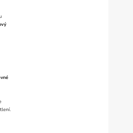
u
ový
evné
e
tlení.