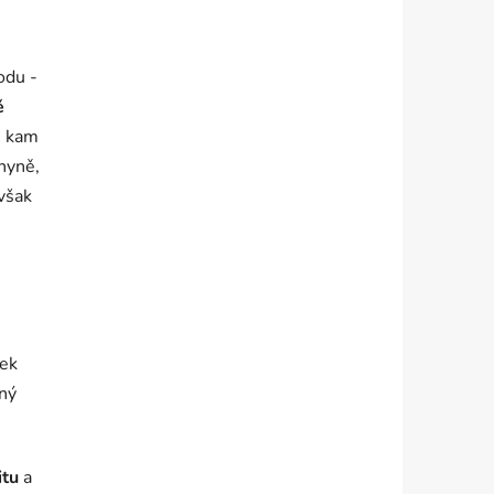
odu -
ě
i, kam
chyně,
 však
ček
sný
itu
a