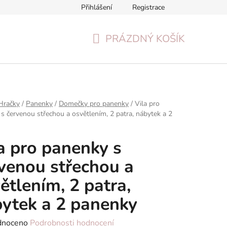
Přihlášení
Registrace
Formulář pro odstoupení od smlouvy
Reklamační formulář
PRÁZDNÝ KOŠÍK
NÁKUPNÍ
KOŠÍK
Hračky
/
Panenky
/
Domečky pro panenky
/
Vila pro
s červenou střechou a osvětlením, 2 patra, nábytek a 2
a pro panenky s
venou střechou a
ětlením, 2 patra,
ytek a 2 panenky
né
dnoceno
Podrobnosti hodnocení