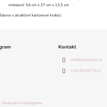
cmbalení: 54 cm x 37 cm x 13,5 cm
Baleno v atraktivní kartonové krabici.
agram
Kontakt
info
@
ennyroom.cz
+421951677517
Sledovat na Instagramu