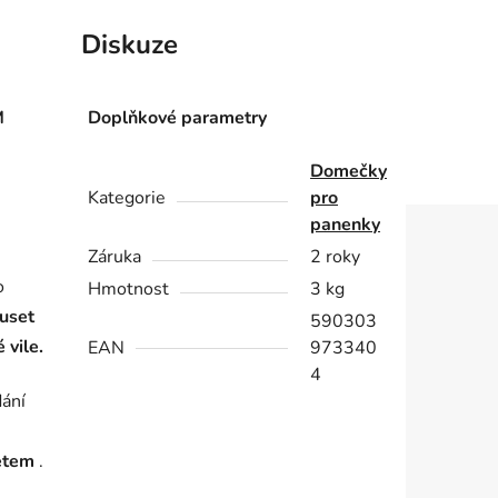
Diskuze
M
Doplňkové parametry
Domečky
Kategorie
pro
panenky
Záruka
2 roky
o
Hmotnost
3 kg
uset
590303
 vile.
EAN
973340
4
dání
tětem
.