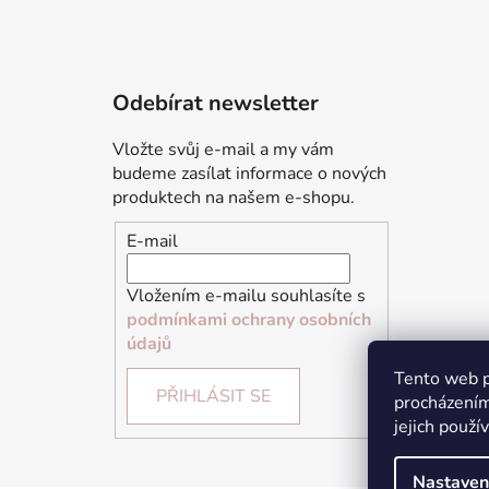
Odebírat newsletter
Vložte svůj e-mail a my vám
budeme zasílat informace o nových
produktech na našem e-shopu.
E-mail
Vložením e-mailu souhlasíte s
podmínkami ochrany osobních
údajů
Tento web p
PŘIHLÁSIT SE
procházením
jejich použí
Nastaven