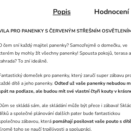
Popis
Hodnocení
VILA PRO PANENKY S ČERVENÝM STŘEŠNÍM OSVĚTLENÍ
O čem sní každý majitel panenky? Samozřejmě o domečku, ve
kterém by mohly žít všechny panenky! Spousta pokojů, terasa a
zahrada? To zní ideálně.
Fantastický domeček pro panenky, který zaručí super zábavu pr
každé dítě a jeho panenky.
Odteď už vaše panenky nebudou m
spát na podlaze, ale budou mít své vlastní čtyři kouty v krásné
Dům se skládá sám, ale skládání může být přece i zábava! Sklá
dílků a společné plánování dalších pater bude fantastickou
společnou zábavou, která
pomáhají posilovat vaše pouto s dí
Kromě toho se naučí trpělivosti a spolupráci.