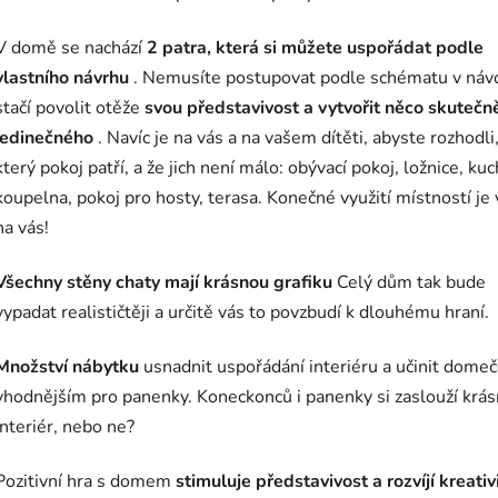
V domě se nachází
2 patra, která si můžete uspořádat podle
vlastního návrhu
. Nemusíte postupovat podle schématu v náv
stačí povolit otěže
svou představivost a vytvořit něco skutečn
jedinečného
. Navíc je na vás a na vašem dítěti, abyste rozhodl
který pokoj patří, a že jich není málo: obývací pokoj, ložnice, ku
koupelna, pokoj pro hosty, terasa. Konečné využití místností je
na vás!
Všechny stěny chaty mají krásnou grafiku
Celý dům tak bude
vypadat realističtěji a určitě vás to povzbudí k dlouhému hraní.
Množství nábytku
usnadnit uspořádání interiéru a učinit dome
vhodnějším pro panenky. Koneckonců i panenky si zaslouží krá
interiér, nebo ne?
Pozitivní hra s domem
stimuluje představivost a rozvíjí kreativ