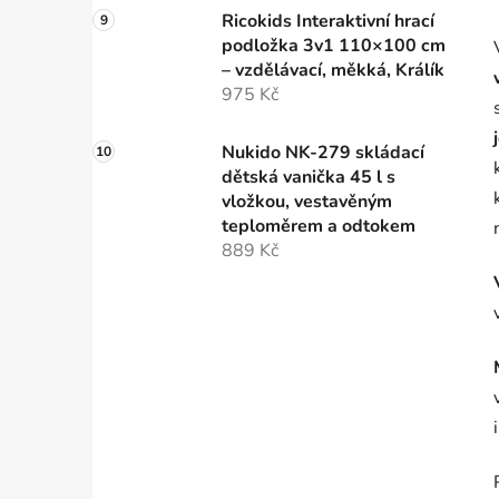
Ricokids Interaktivní hrací
podložka 3v1 110×100 cm
– vzdělávací, měkká, Králík
975 Kč
Nukido NK-279 skládací
dětská vanička 45 l s
vložkou, vestavěným
teploměrem a odtokem
889 Kč