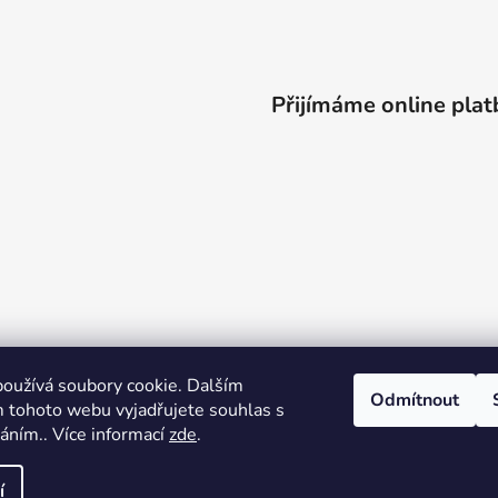
Přijímáme online plat
oužívá soubory cookie. Dalším
Odmítnout
 tohoto webu vyjadřujete souhlas s
váním.. Více informací
zde
.
í