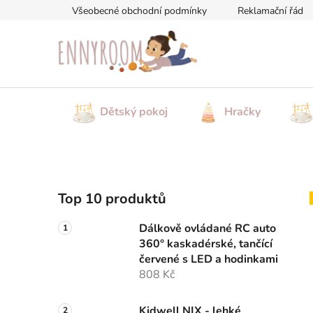
Přejít
Všeobecné obchodní podmínky
Reklamační řád
na
obsah
Dětský pokoj
Hračky
P
Top 10 produktů
o
s
Dálkově ovládané RC auto
t
360° kaskadérské, tančící
r
červené s LED a hodinkami
a
808 Kč
n
Kidwell NIX - lehké