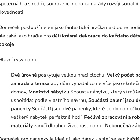
společná hra s rodiči, sourozenci nebo kamarády rozvíjí sociální
dovednosti.
Domeček poslouží nejen jako fantastická hračka na dlouhé hodi
ale také jako hračka pro děti
krásná dekorace do každého dět
pokoje
.
Hlavní rysy domu:
Dvě úrovně
poskytuje velkou hrací plochu,
Velký počet p
zahrada a terasa
aby dům vypadal co nejvíce jako skuteč
domov,
Množství nábytku
Spousta nábytku, který si můž
uspořádat podle vlastního návrhu,
Součástí balení jsou d
panenky
Součástí jsou dvě panenky, které se do domečku
veškerý nábytek perfektně hodí.
Pečlivé zpracování a rob
materiály
zaručí dlouhou životnost domu,
Nekonečná záb
Domeček pro panenky je ideální jako dárek - splní se sen každé