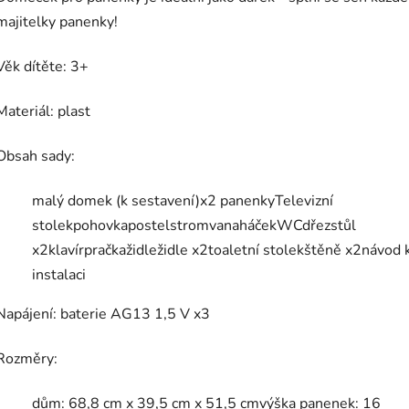
majitelky panenky!
Věk dítěte: 3+
Materiál: plast
Obsah sady:
malý domek (k sestavení)x2 panenkyTelevizní
stolekpohovkapostelstromvanaháčekWCdřezstůl
x2klavírpračkažidležidle x2toaletní stolekštěně x2návod 
instalaci
Napájení: baterie AG13 1,5 V x3
Rozměry:
dům: 68,8 cm x 39,5 cm x 51,5 cmvýška panenek: 16