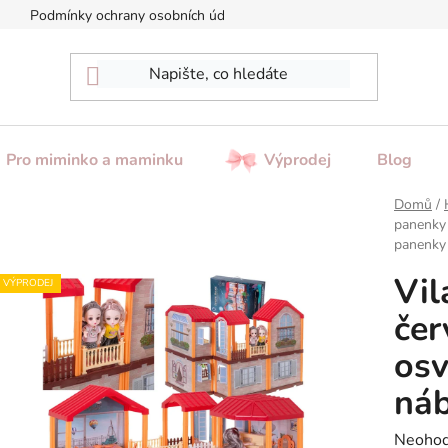
Podmínky ochrany osobních údajů
Reklamace / Vrácení zboží
Pro miminko a maminku
Výprodej
Blog
Domů
/
panenky 
panenky
Vil
VÝPRODEJ
čer
osv
náb
Průměr
Neoho