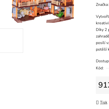
hodnoc
Značka
produk
Vytvořt
je
kreativ
0,0
Díky 2 
z
zahradě
5
posílí 
hvězdič
potěší 
Dostup
Kód:
91
Měrná
Tisk