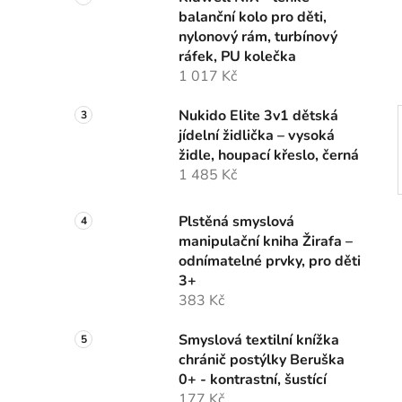
n
balanční kolo pro děti,
í
nylonový rám, turbínový
p
ráfek, PU kolečka
a
1 017 Kč
n
e
Nukido Elite 3v1 dětská
l
jídelní židlička – vysoká
židle, houpací křeslo, černá
1 485 Kč
Plstěná smyslová
manipulační kniha Žirafa –
odnímatelné prvky, pro děti
3+
383 Kč
Smyslová textilní knížka
chránič postýlky Beruška
0+ - kontrastní, šustící
177 Kč