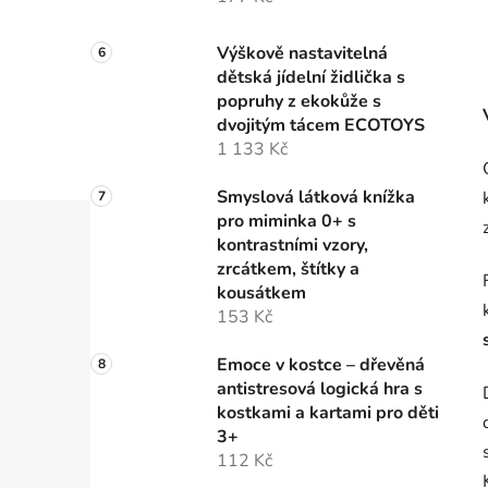
Výškově nastavitelná
dětská jídelní židlička s
popruhy z ekokůže s
dvojitým tácem ECOTOYS
1 133 Kč
Smyslová látková knížka
pro miminka 0+ s
kontrastními vzory,
zrcátkem, štítky a
kousátkem
153 Kč
Emoce v kostce – dřevěná
antistresová logická hra s
kostkami a kartami pro děti
3+
112 Kč