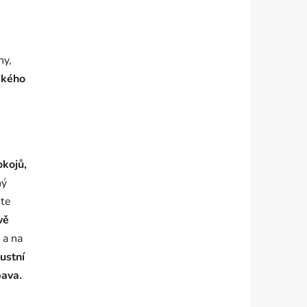
ny,
ského
okojů,
ný
ete
vě
 a na
ustní
ava.