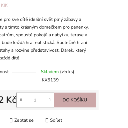
ení
:
KIK
tu
e pro své dítě ideální svět plný zábavy a
ity s tímto krásným domečkem pro panenky.
patrům, spoustě pokojů a nábytku, terase a
 bude každá hra realistická. Společné hraní
vztahy a rozvine představivost. Dárek, který
ek.
každé dítě.
nost
Skladem
(>5 ks)
KX5139
2 Kč
DO KOŠÍKU
 cena:
Zeptat se
Sdílet