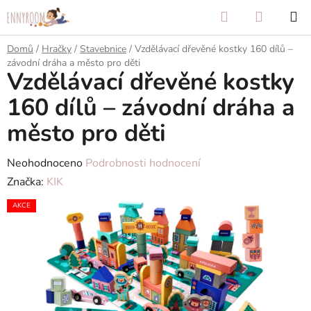
Přejít
Hledat
NÁKUP
na
KOŠÍK
obsah
Domů
/
Hračky
/
Stavebnice
/
Vzdělávací dřevěné kostky 160 dílů –
závodní dráha a město pro děti
Vzdělávací dřevěné kostky
160 dílů – závodní dráha a
město pro děti
Průměrné
Neohodnoceno
Podrobnosti hodnocení
hodnocení
Značka:
KIK
produktu
AKCE
je
0,0
z
5
hvězdiček.