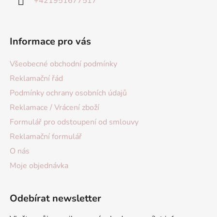
+421951677517
Informace pro vás
Všeobecné obchodní podmínky
Reklamační řád
Podmínky ochrany osobních údajů
Reklamace / Vrácení zboží
Formulář pro odstoupení od smlouvy
Reklamační formulář
O nás
Moje objednávka
Odebírat newsletter