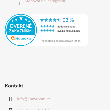
Sledovat na Instagramu
Kontakt
info
@
ennyroom.cz