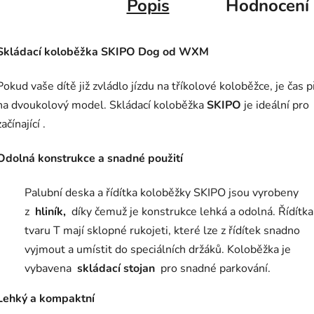
Popis
Hodnocení
Skládací koloběžka SKIPO Dog od WXM
Pokud vaše dítě již zvládlo jízdu na tříkolové koloběžce, je čas př
na dvoukolový model. Skládací koloběžka
SKIPO
je ideální pro
začínající .
Odolná konstrukce a snadné použití
Palubní deska a řídítka koloběžky SKIPO jsou vyrobeny
z
hliník,
díky čemuž je konstrukce lehká a odolná.
Řídítka
tvaru T mají sklopné rukojeti, které lze z řídítek snadno
vyjmout a umístit do speciálních držáků.
Koloběžka je
vybavena
skládací stojan
pro snadné parkování.
Lehký a kompaktní