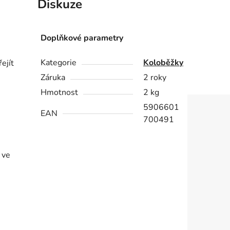
Diskuze
Doplňkové parametry
Kategorie
Koloběžky
ejít
Záruka
2 roky
Hmotnost
2 kg
5906601
EAN
700491
 ve