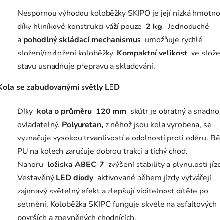
Nespornou výhodou koloběžky SKIPO je její nízká hmotno
díky hliníkové konstrukci váží pouze
2 kg
.
Jednoduché
a
pohodlný skládací mechanismus
umožňuje rychlé
složení/rozložení koloběžky.
Kompaktní velikost
ve slož
stavu usnadňuje přepravu a skladování.
Kola se zabudovanými světly LED
Díky
kola o průměru
120 mm
skútr je obratný a snadno
ovladatelný.
Polyuretan,
z něhož jsou kola vyrobena, se
vyznačuje vysokou trvanlivostí a odolností proti oděru.
Bě
PU na kolech zaručuje dobrou trakci a tichý chod.
Nahoru
ložiska ABEC-7
zvýšení stability a plynulosti jíz
Vestavěný
LED diody
aktivované během jízdy vytvářejí
zajímavý světelný efekt a zlepšují viditelnost dítěte po
setmění.
Koloběžka SKIPO funguje skvěle na asfaltových
površích a zpevněných chodnících.