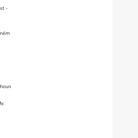
st -
eném
houn
dy.