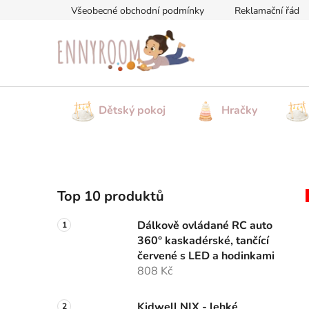
Přejít
Všeobecné obchodní podmínky
Reklamační řád
na
obsah
Dětský pokoj
Hračky
P
Top 10 produktů
o
s
Dálkově ovládané RC auto
t
360° kaskadérské, tančící
r
červené s LED a hodinkami
a
808 Kč
n
Kidwell NIX - lehké