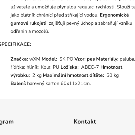
uživatele a umožňuje plynulou regulaci rychlosti. Slouží t
jako blatník chránící před stříkající vodou.
Ergonomické
gumové rukojeti
zajišťují pevný úchop a zabraňují vzniku
odřenin a mozolů.
SPECIFIKACE:
Značka:
wXM
Model:
SKIPO
Vzor: pes
Materiály:
paluba
řídítka: hliník; Kola: PU
Ložiska:
ABEC-7
Hmotnost
výrobku:
2 kg
Maximální hmotnost dítěte:
50 kg
Balení:
barevný karton 60x11x21cm.
agram
Kontakt