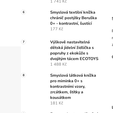
1 741 Kč
Smyslová textilní knížka
chránič postýlky Beruška
0+ - kontrastní, šustící
177 Kč
Výškově nastavitelná
dětská jídelní židlička s
popruhy z ekokůže s
dvojitým tácem ECOTOYS
1 488 Kč
Smyslová látková knížka
pro miminka 0+ s
kontrastními vzory,
zrcátkem, štítky a
kousátkem
181 Kč