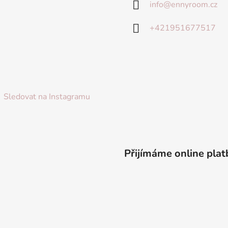
info
@
ennyroom.cz
+421951677517
Sledovat na Instagramu
Přijímáme online plat