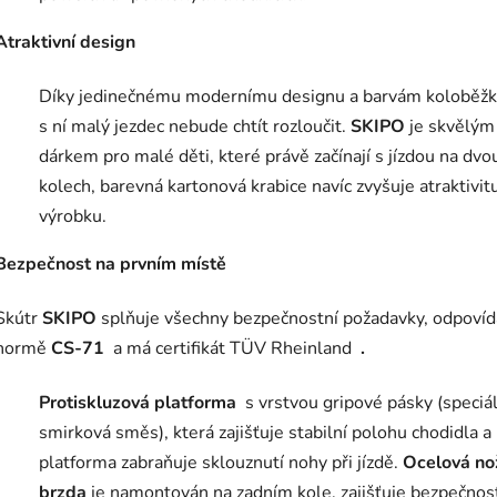
Atraktivní design
Díky jedinečnému modernímu designu a barvám koloběžk
s ní malý jezdec nebude chtít rozloučit.
SKIPO
je skvělým
dárkem pro malé děti, které právě začínají s jízdou na dvo
kolech, barevná kartonová krabice navíc zvyšuje atraktivit
výrobku.
Bezpečnost na prvním místě
Skútr
SKIPO
splňuje všechny bezpečnostní požadavky, odpoví
normě
CS-71
a má certifikát TÜV Rheinland
.
Protiskluzová platforma
s vrstvou gripové pásky (speciál
smirková směs), která zajišťuje stabilní polohu chodidla a
platforma zabraňuje sklouznutí nohy při jízdě.
Ocelová no
brzda
je namontován na zadním kole, zajišťuje bezpečnos