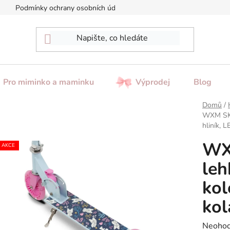
Podmínky ochrany osobních údajů
Reklamace / Vrácení zboží
Pro miminko a maminku
Výprodej
Blog
Domů
/
WXM SKIP
hliník, 
WX
AKCE
leh
kol
kol
Průměr
Neoho