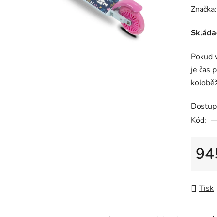
hodnoc
Značka
produk
Skláda
je
0,0
Pokud v
z
je čas 
5
kolobě
hvězdič
Dostup
Kód:
94
Měrná
Tisk