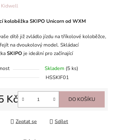
ení
:
Kidwell
tu
cí koloběžka SKIPO Unicorn od WXM
aše dítě již zvládlo jízdu na tříkolové koloběžce,
přejít na dvoukolový model. Skládací
žka
SKIPO
je ideální pro začínající
ek.
nost
Skladem
(5 ks)
HSSKIF01
5 Kč
DO KOŠÍKU
 cena:
Zeptat se
Sdílet