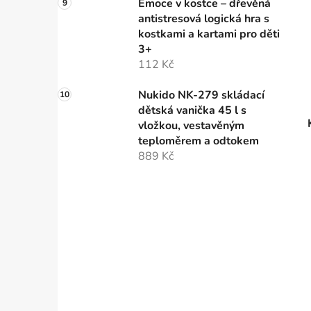
Emoce v kostce – dřevěná
antistresová logická hra s
kostkami a kartami pro děti
3+
112 Kč
Nukido NK-279 skládací
dětská vanička 45 l s
vložkou, vestavěným
teploměrem a odtokem
889 Kč