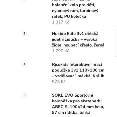
n
balanční kolo pro děti,
í
nylonový rám, turbínový
p
ráfek, PU kolečka
a
1 017 Kč
n
e
Nukido Elite 3v1 dětská
l
jídelní židlička – vysoká
židle, houpací křeslo, černá
1 790 Kč
Ricokids Interaktivní hrací
podložka 3v1 110×100 cm
– vzdělávací, měkká, Králík
975 Kč
SOKE EVO Sportovní
koloběžka pro skatepark |
ABEC-9, 100×24 mm kola,
57 cm řídítka, lehká