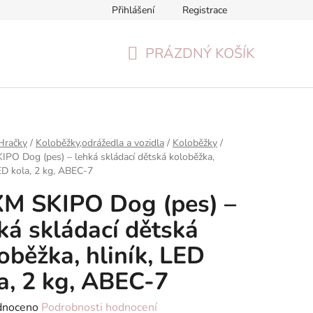
Přihlášení
Registrace
Formulář pro odstoupení od smlouvy
Reklamační formulář
PRÁZDNÝ KOŠÍK
NÁKUPNÍ
KOŠÍK
Hračky
/
Koloběžky,odrážedla a vozidla
/
Koloběžky
/
O Dog (pes) – lehká skládací dětská koloběžka,
LED kola, 2 kg, ABEC-7
M SKIPO Dog (pes) –
ká skládací dětská
oběžka, hliník, LED
a, 2 kg, ABEC-7
né
dnoceno
Podrobnosti hodnocení