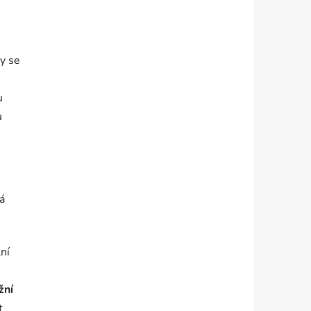
y se
u
u
dá
ní
žní
t