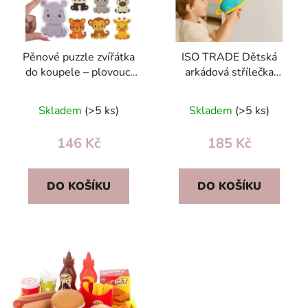
s
r
p
o
r
d
Pěnové puzzle zvířátka
ISO TRADE Dětská
o
u
do koupele – plovoucí
arkádová střílečka
d
k
vzdělávací hračka s
Dinosaurus – pistole,
u
t
písmeny a čísly
pěnové kuličky a štít
Skladem
(>5 ks)
Skladem
(>5 ks)
k
ů
t
146 Kč
185 Kč
ů
DO KOŠÍKU
DO KOŠÍKU