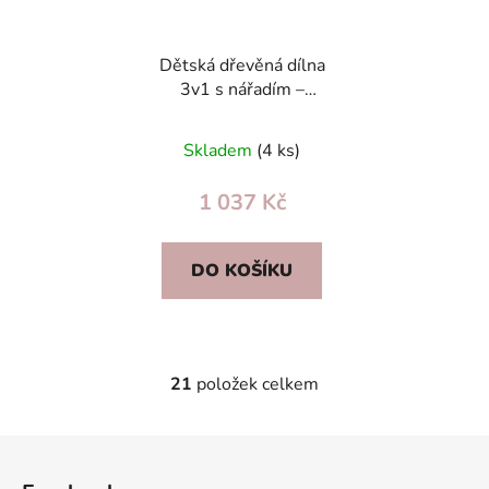
Dětská dřevěná dílna
3v1 s nářadím –
edukativní dílna, vozík a
sklad, dárek 3+
Skladem
(4 ks)
1 037 Kč
DO KOŠÍKU
21
položek celkem
O
v
l
Z
á
á