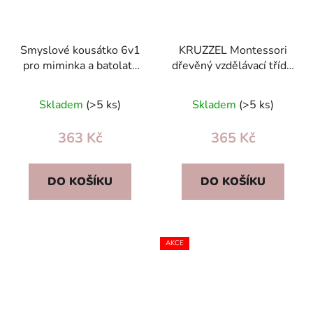
Smyslové kousátko 6v1
KRUZZEL Montessori
pro miminka a batolata
dřevěný vzdělávací třídič
– stimuluje hmat, sluch,
– počítání, barvy, jemná
motoriku
motorika 3+
Skladem
(>5 ks)
Skladem
(>5 ks)
363 Kč
365 Kč
DO KOŠÍKU
DO KOŠÍKU
AKCE