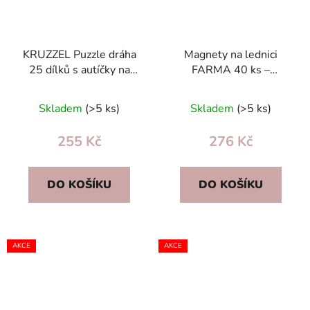
KRUZZEL Puzzle dráha
Magnety na lednici
25 dílků s autíčky na
FARMA 40 ks –
baterie silniční podložka
výukové magnetky
vzdělávací pro děti 3+
zvířata v angličtině pro
Skladem
(>5 ks)
Skladem
(>5 ks)
děti
255 Kč
276 Kč
DO KOŠÍKU
DO KOŠÍKU
AKCE
AKCE