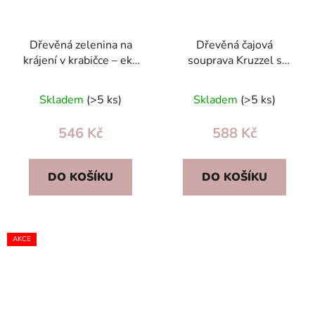
Dřevěná zelenina na
Dřevěná čajová
krájení v krabičce – eko
souprava Kruzzel s
dětská kuchyňská sada
stojanem na muffiny –
se suchým zipem
dětská hrací sada
Skladem
(>5 ks)
Skladem
(>5 ks)
546 Kč
588 Kč
DO KOŠÍKU
DO KOŠÍKU
AKCE