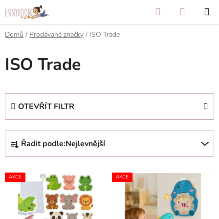
Přejít
Hledat
NÁKUP
na
KOŠÍK
obsah
Domů
/
Prodávané značky
/
ISO Trade
ISO Trade
OTEVŘÍT FILTR
Ř
Řadit podle:
Nejlevnější
a
z
V
e
AKCE
AKCE
ý
n
p
í
i
p