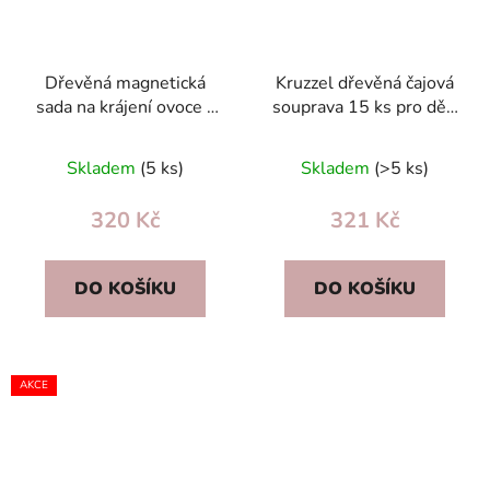
Dřevěná magnetická
Kruzzel dřevěná čajová
sada na krájení ovoce a
souprava 15 ks pro děti
zeleniny – edukativní
3+, bezpečné dřevo,
hračka pro děti
perfektní dárek
Skladem
(5 ks)
Skladem
(>5 ks)
320 Kč
321 Kč
DO KOŠÍKU
DO KOŠÍKU
AKCE