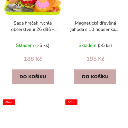
Sada hraček rychlé
Magnetická dřevěná
občerstvení 26 dílů –
jahoda s 10 housenkami
dětská kuchyňka,
– Montessori hra pro
burger, vafle a hranolky
jemnou motoriku
Skladem
(>5 ks)
Skladem
(>5 ks)
188 Kč
195 Kč
DO KOŠÍKU
DO KOŠÍKU
AKCE
AKCE