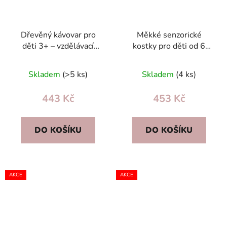
Dřevěný kávovar pro
Měkké senzorické
děti 3+ – vzdělávací
kostky pro děti od 6
dřevěná hračka s
měsíců – bezpečné PVC,
příslušenstvím (2 šálky,
textury, rozvoj motoriky
Skladem
(>5 ks)
Skladem
(4 ks)
4 kapsle)
443 Kč
453 Kč
DO KOŠÍKU
DO KOŠÍKU
AKCE
AKCE