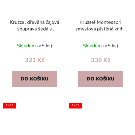
Kruzzel dřevěná čajová
Kruzzel Montessori
souprava šedá s
smyslová plstěná kniha
příslušenstvím - dárek
- manipulační deska
pro děti 3+
Jednorožec, 7 aktivit
Skladem
(>5 ks)
Skladem
(>5 ks)
(3+)
321 Kč
336 Kč
DO KOŠÍKU
DO KOŠÍKU
AKCE
AKCE