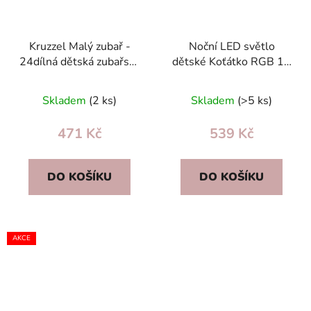
Kruzzel Malý zubař -
Noční LED světlo
24dílná dětská zubařská
dětské Koťátko RGB 16
sada v lékařské tašce,
barev, 9 úrovní jasu,
ideální dárek
silikonové, dálkové
Skladem
(2 ks)
Skladem
(>5 ks)
ovládání
471 Kč
539 Kč
DO KOŠÍKU
DO KOŠÍKU
AKCE