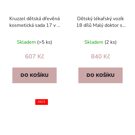
Kruzzel dětská dřevěná
Dětský lékařský vozík
kosmetická sada 17 v 1
18 dílů Malý doktor se
– make-up, fén,
zvukem a světlem,
vzdělávací hračka
modro-růžový
Skladem
(>5 ks)
Skladem
(2 ks)
607 Kč
840 Kč
DO KOŠÍKU
DO KOŠÍKU
AKCE