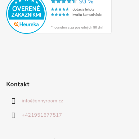
Kontakt
info
@
ennyroom.cz
+421951677517