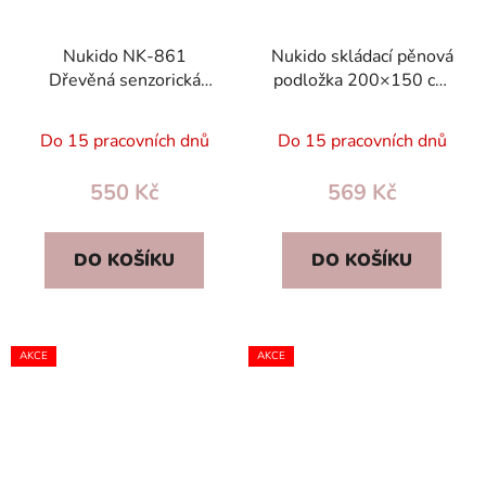
Nukido NK-861
Nukido skládací pěnová
Dřevěná senzorická
podložka 200×150 cm
kostka Montessori s
2v1 XPE dětská,
kulodromem a
protiskluzová, bez BPA
Do 15 pracovních dnů
Do 15 pracovních dnů
třídičkami
550 Kč
569 Kč
DO KOŠÍKU
DO KOŠÍKU
AKCE
AKCE