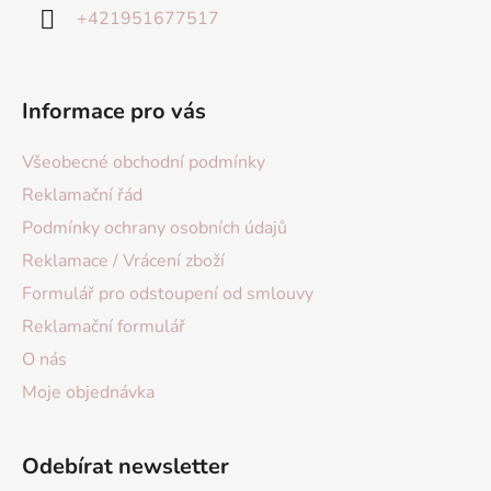
+421951677517
Informace pro vás
Všeobecné obchodní podmínky
Reklamační řád
Podmínky ochrany osobních údajů
Reklamace / Vrácení zboží
Formulář pro odstoupení od smlouvy
Reklamační formulář
O nás
Moje objednávka
Odebírat newsletter