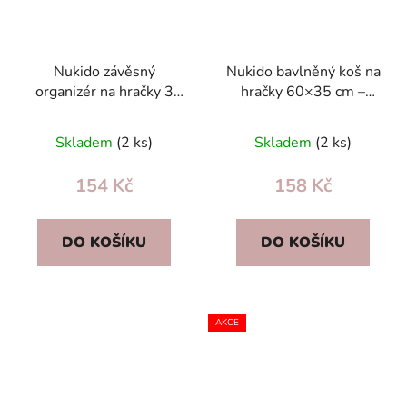
Nukido závěsný
Nukido bavlněný koš na
organizér na hračky 3
hračky 60×35 cm –
kapsy medvídek růžový,
velká prostorná taška
bavlna, dětský pokoj
do dětského pokoje
Skladem
(2 ks)
Skladem
(2 ks)
154 Kč
158 Kč
DO KOŠÍKU
DO KOŠÍKU
AKCE