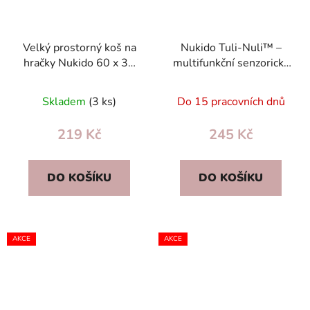
Velký prostorný koš na
Nukido Tuli-Nuli™ –
hračky Nukido 60 x 35
multifunkční senzorický
cm, bavlna – růžový, do
polštář pro miminko s
dětského pokoje
chrastítkem a
Skladem
(3 ks)
Do 15 pracovních dnů
kousátkem
219 Kč
245 Kč
DO KOŠÍKU
DO KOŠÍKU
AKCE
AKCE