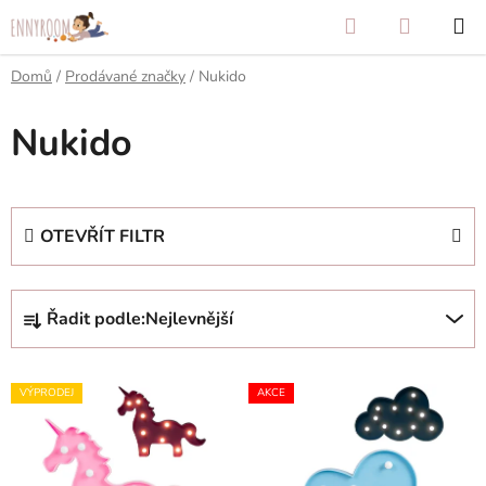
Přejít
Hledat
NÁKUP
na
KOŠÍK
obsah
Domů
/
Prodávané značky
/
Nukido
Nukido
OTEVŘÍT FILTR
Ř
Řadit podle:
Nejlevnější
a
z
V
e
VÝPRODEJ
AKCE
ý
n
p
í
i
p