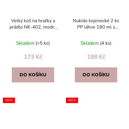
Velký koš na hračky a
Nukido kojenecké 2 ks
prádlo NK-402, modrý
PP láhve 180 ml s
slon pro děti, s páskem
dynamickou savičkou,
a izolační podšívkou
bez BPA
Skladem
(>5 ks)
Skladem
(4 ks)
173 Kč
198 Kč
DO KOŠÍKU
DO KOŠÍKU
AKCE
AKCE