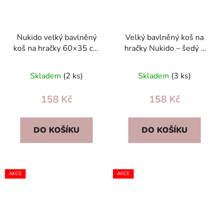
Nukido velký bavlněný
Velký bavlněný koš na
koš na hračky 60×35 cm
hračky Nukido – šedý s
– šedý, prostorný úložný
hvězdičkami do
koš pro děti
dětského pokoje
Skladem
(2 ks)
Skladem
(3 ks)
158 Kč
158 Kč
DO KOŠÍKU
DO KOŠÍKU
AKCE
AKCE