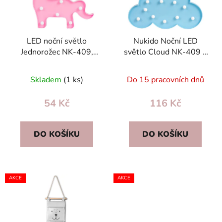
s
r
p
o
r
d
LED noční světlo
Nukido Noční LED
o
u
Jednorožec NK-409,
světlo Cloud NK-409 –
d
k
dětské, přenosné,
závěsné na zeď, 2xAA,
u
t
závěsné, napájení 2×AA
dětské, moderní
Skladem
(1 ks)
Do 15 pracovních dnů
k
ů
t
54 Kč
116 Kč
ů
DO KOŠÍKU
DO KOŠÍKU
AKCE
AKCE