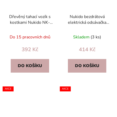
Dřevěný tahací vozík s
Nukido bezdrátová
kostkami Nukido NK-
elektrická odsávačka
853 – Montessori
mléka s masážní
hračka pro rozvoj
podložkou, 3 fáze,
Do 15 pracovních dnů
Skladem
(3 ks)
motoriky
USB‑C, bez BPA
392 Kč
414 Kč
DO KOŠÍKU
DO KOŠÍKU
AKCE
AKCE