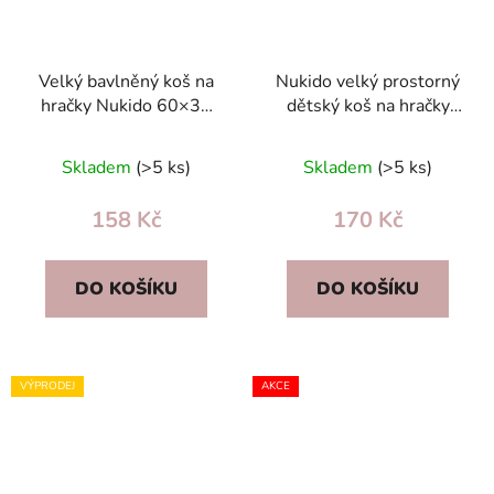
Velký bavlněný koš na
Nukido velký prostorný
hračky Nukido 60×35
dětský koš na hračky
cm, bílý s hvězdičkami
60×35 cm, bavlněný
pro dětský pokoj
oranžový
Skladem
(>5 ks)
Skladem
(>5 ks)
158 Kč
170 Kč
DO KOŠÍKU
DO KOŠÍKU
VÝPRODEJ
AKCE