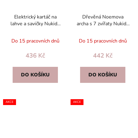
Elektrický kartáč na
Dřevěná Noemova
lahve a savičky Nukido
archa s 7 zvířaty Nukido
NK-978 – bez BPA,
NK-862 – Montessori,
USB‑C, silikonové hlavy
bezpečná hračka
Do 15 pracovních dnů
Do 15 pracovních dnů
436 Kč
442 Kč
DO KOŠÍKU
DO KOŠÍKU
AKCE
AKCE