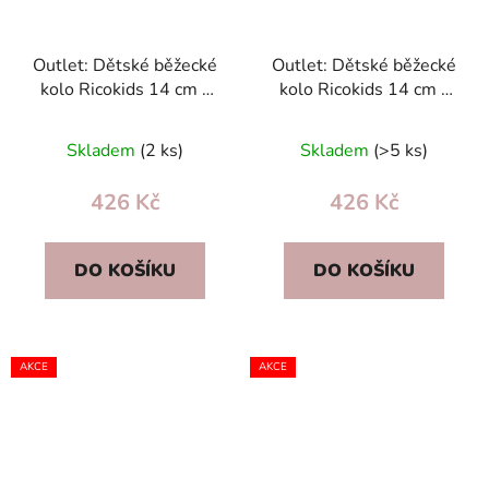
Outlet: Dětské běžecké
Outlet: Dětské běžecké
kolo Ricokids 14 cm –
kolo Ricokids 14 cm –
odrážedlo pro děti, nové
odrážedlo pro děti, nové
s vadami
s vadami
Skladem
(2 ks)
Skladem
(>5 ks)
426 Kč
426 Kč
DO KOŠÍKU
DO KOŠÍKU
AKCE
AKCE