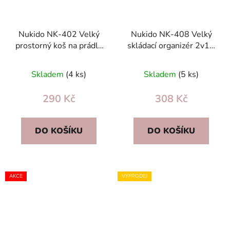
Nukido NK-402 Velký
Nukido NK-408 Velký
prostorný koš na prádlo
skládací organizér 2v1 -
a hračky – šedý slon,
dětský kontejner na
izolační podšívka
hračky a podložka,
Skladem
(4 ks)
Skladem
(5 ks)
zelený
290 Kč
308 Kč
DO KOŠÍKU
DO KOŠÍKU
AKCE
VÝPRODEJ