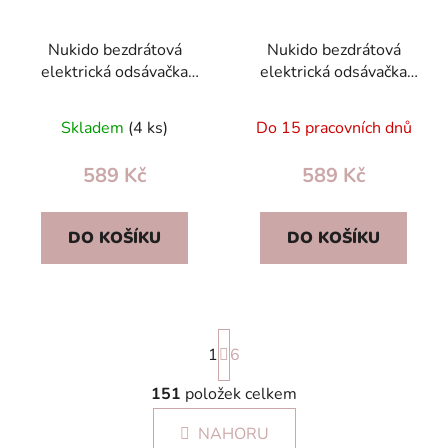
Nukido bezdrátová
Nukido bezdrátová
elektrická odsávačka
elektrická odsávačka
mateřského mléka 3
mateřského mléka 3
fáze 9 úrovní LED
fáze/9 úrovní, masážní,
Skladem
(4 ks)
Do 15 pracovních dnů
USB‑C bez BPA
USB-C
589 Kč
589 Kč
DO KOŠÍKU
DO KOŠÍKU
S
1
t
6
r
á
151
položek celkem
O
n
v
k
NAHORU
l