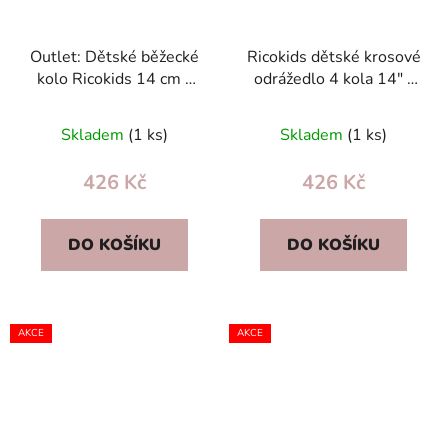
Outlet: Dětské běžecké
Ricokids dětské krosové
kolo Ricokids 14 cm –
odrážedlo 4 kola 14" -
odrážedlo pro děti, nové
kovový rám, outlet s
s vadami
vadami
Skladem
(1 ks)
Skladem
(1 ks)
426 Kč
426 Kč
DO KOŠÍKU
DO KOŠÍKU
AKCE
AKCE