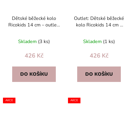
Dětské běžecké kolo
Outlet: Dětské běžecké
Ricokids 14 cm – outlet,
kolo Ricokids 14 cm –
nové, plně funkční,
odrážedlo pro děti, nové
kosmetické vady
s vadami
Skladem
(3 ks)
Skladem
(1 ks)
426 Kč
426 Kč
DO KOŠÍKU
DO KOŠÍKU
AKCE
AKCE