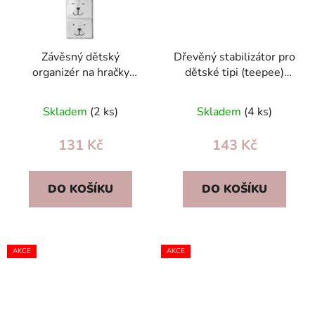
Závěsný dětský
Dřevěný stabilizátor pro
organizér na hračky
dětské tipi (teepee)
Nukido NK-403 šedý, 3
stan Nukido — pevný
kapsy, bavlna, medvídek
spoj 122 mm
Skladem
(2 ks)
Skladem
(4 ks)
131 Kč
143 Kč
DO KOŠÍKU
DO KOŠÍKU
AKCE
AKCE