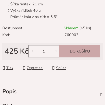
Šířka řídítek 21 cm
Výška řídítek 40 cm
Průměr kola v palcích = 5,5"
Dostupnost
Skladem
(>5 ks)
Kód:
760003
425 Kč
DO KOŠÍKU
Měrná cena:
Tisk
Zeptat se
Sdílet
Popis