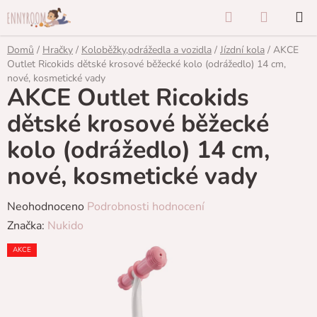
Přejít
Hledat
NÁKUP
na
KOŠÍK
obsah
Domů
/
Hračky
/
Koloběžky,odrážedla a vozidla
/
Jízdní kola
/
AKCE
Outlet Ricokids dětské krosové běžecké kolo (odrážedlo) 14 cm,
nové, kosmetické vady
AKCE Outlet Ricokids
dětské krosové běžecké
kolo (odrážedlo) 14 cm,
nové, kosmetické vady
Průměrné
Neohodnoceno
Podrobnosti hodnocení
hodnocení
Značka:
Nukido
produktu
AKCE
je
0,0
z