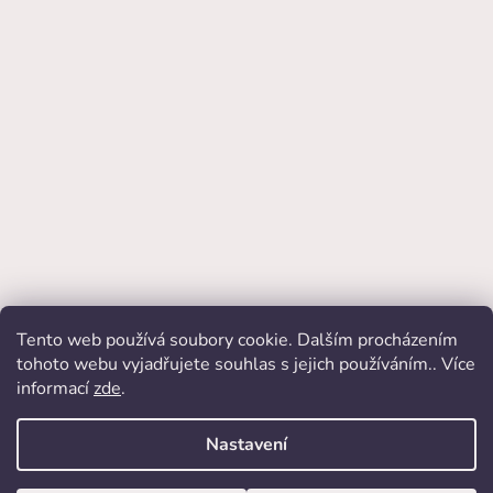
Tento web používá soubory cookie. Dalším procházením
Přijímáme online platby
tohoto webu vyjadřujete souhlas s jejich používáním.. Více
informací
zde
.
Nastavení