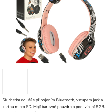
z
5
hvězdiček.
Sluchátka do uší s připojením Bluetooth, vstupem jack a
kartou micro SD. Mají barevné pouzdro a podsvícení RGB.