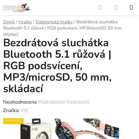
Přejít
Hledat
NÁKUP
na
KOŠÍK
obsah
Domů
/
Hračky
/
Elektronické hračky
/
Bezdrátová sluchátka
Bluetooth 5.1 růžová | RGB podsvícení, MP3/microSD, 50 mm,
skládací
Bezdrátová sluchátka
Bluetooth 5.1 růžová |
RGB podsvícení,
MP3/microSD, 50 mm,
skládací
Průměrné
Neohodnoceno
Podrobnosti hodnocení
hodnocení
Značka:
KIK
produktu
VÝPRODEJ
je
0,0