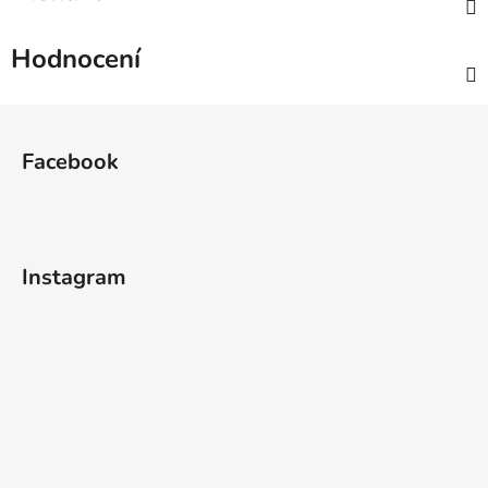
Hodnocení
Z
á
Facebook
p
a
t
í
Instagram