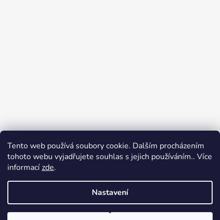
Tento web používá soubory cookie. Dalším procházením
Přijímáme online platby
tohoto webu vyjadřujete souhlas s jejich používáním.. Více
informací
zde
.
Nastavení