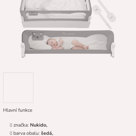
5
hvězdiček.
Hlavní funkce
značka:
Nukido,
barva obalu:
šedá,