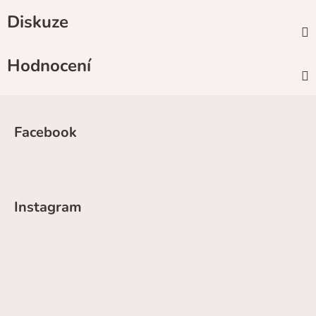
Diskuze
Hodnocení
Z
á
Facebook
p
a
t
í
Instagram