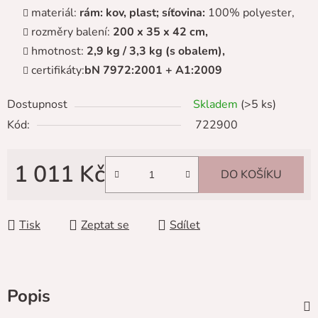
materiál:
rám:
kov, plast; síťovina:
100% polyester,
rozměry balení:
200 x 35 x 42 cm,
hmotnost:
2,9 kg / 3,3 kg (s obalem),
certifikáty:
bN 7972:2001 + A1:2009
Dostupnost
Skladem
(>5 ks)
Kód:
722900
1 011 Kč
DO KOŠÍKU
Měrná cena:
Tisk
Zeptat se
Sdílet
Popis