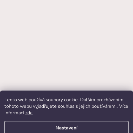
Tento web používá soubory cookie. Dalším procházením
Přijímáme online platby
tohoto webu vyjadřujete souhlas s jejich používáním.. Více
informací
zde
.
Nastavení