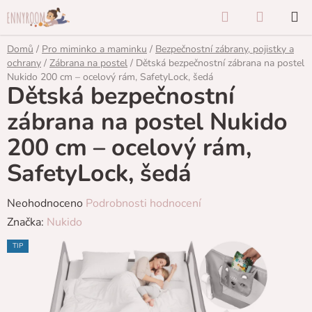
Přejít
Hledat
NÁKUP
na
KOŠÍK
obsah
Domů
/
Pro miminko a maminku
/
Bezpečnostní zábrany, pojistky a
ochrany
/
Zábrana na postel
/
Dětská bezpečnostní zábrana na postel
Nukido 200 cm – ocelový rám, SafetyLock, šedá
Dětská bezpečnostní
zábrana na postel Nukido
200 cm – ocelový rám,
SafetyLock, šedá
Průměrné
Neohodnoceno
Podrobnosti hodnocení
hodnocení
Značka:
Nukido
produktu
TIP
je
0,0
z