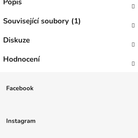
Popis
Související soubory (1)
Diskuze
Hodnocení
Z
á
Facebook
p
a
t
í
Instagram