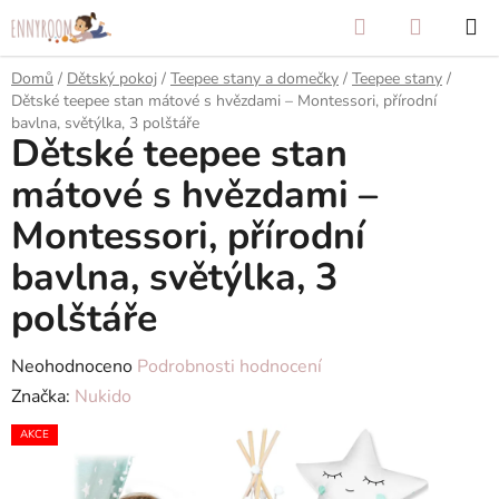
Přejít
Hledat
NÁKUP
na
KOŠÍK
obsah
Domů
/
Dětský pokoj
/
Teepee stany a domečky
/
Teepee stany
/
Dětské teepee stan mátové s hvězdami – Montessori, přírodní
bavlna, světýlka, 3 polštáře
Dětské teepee stan
mátové s hvězdami –
Montessori, přírodní
bavlna, světýlka, 3
polštáře
Průměrné
Neohodnoceno
Podrobnosti hodnocení
hodnocení
Značka:
Nukido
produktu
AKCE
je
0,0