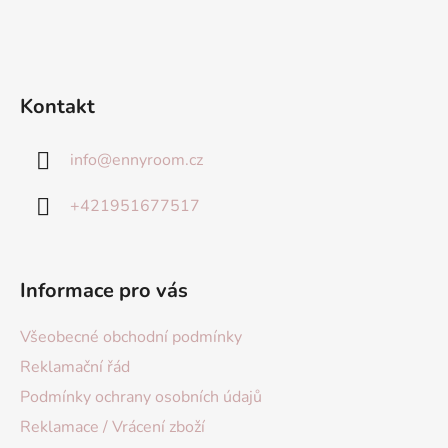
Kontakt
info
@
ennyroom.cz
+421951677517
Informace pro vás
Všeobecné obchodní podmínky
Reklamační řád
Podmínky ochrany osobních údajů
Reklamace / Vrácení zboží