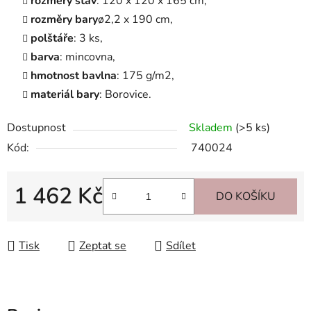
rozměry
stav
: 120 x 120 x 165 cm,
rozměry
bary
ø2,2 x 190 cm,
polštáře
: 3 ks,
barva
: mincovna,
hmotnost
bavlna
: 175 g/m2,
materiál
bary
: Borovice.
Dostupnost
Skladem
(>5 ks)
Kód:
740024
1 462 Kč
DO KOŠÍKU
Měrná cena:
Tisk
Zeptat se
Sdílet