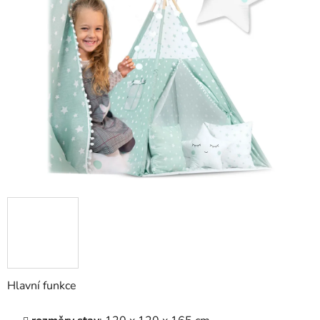
z
5
hvězdiček.
Hlavní funkce