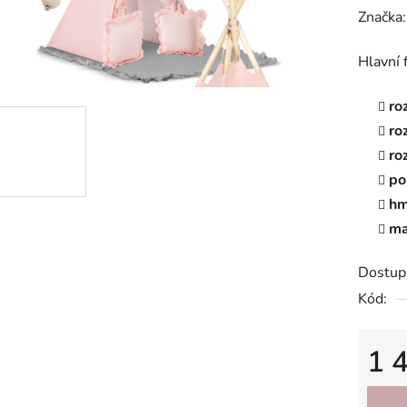
hodnoc
Značka
produk
Hlavní 
je
0,0
ro
z
ro
5
ro
hvězdič
po
hm
ma
Dostup
Kód:
1 
Měrná