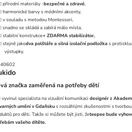
přírodní materiály -
bezpečné a zdravé
,
harmonické barvy s módními akcenty,
v souladu s metodou Montessori,
snadno se skládá a zabírá málo místa,
stabilní konstrukce
+ ZDARMA stabilizátor,
stejně jako
dva polštáře a silná izolační podložka
s protiskl
výstupky.
ukido
vá značka zaměřená na potřeby dětí
i vyvinul specialista na vizuální komunikaci
designér z Akadem
varných umění v Gdaňsku
s rozsáhlými zkušenostmi s tvorbou
duktů pro děti. Takže si můžete být jisti, že
teepee bude vyhov
řebám vašeho dítěte.