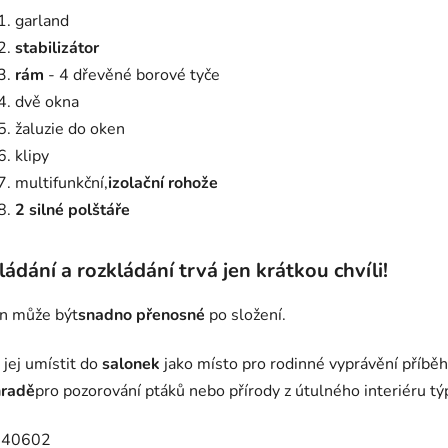
garland
stabilizátor
rám
- 4 dřevěné borové tyče
dvě okna
žaluzie do oken
klipy
multifunkční,
izolační rohože
2 silné polštáře
ládání a rozkládání trvá jen krátkou chvíli!
n může být
snadno přenosné
po složení.
 jej umístit do
salonek
jako místo pro rodinné vyprávění příbě
hradě
pro pozorování ptáků nebo přírody z útulného interiéru týp