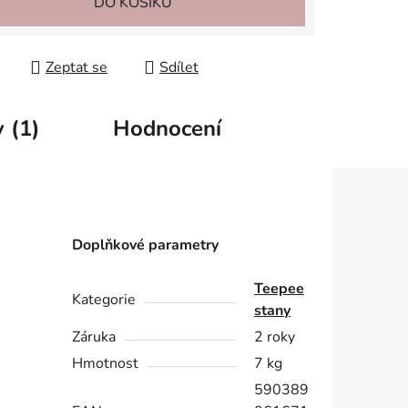
DO KOŠÍKU
Zeptat se
Sdílet
 (1)
Hodnocení
Doplňkové parametry
Teepee
Kategorie
stany
Záruka
2 roky
.
Hmotnost
7 kg
590389