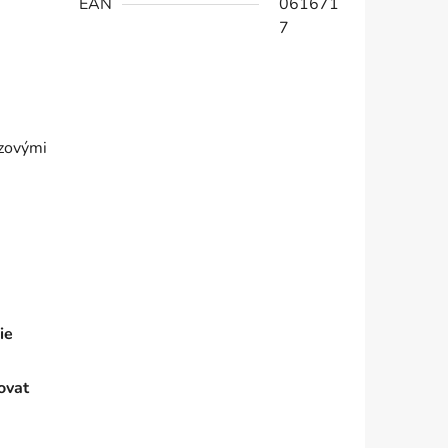
EAN
061671
7
uzovými
ie
ovat