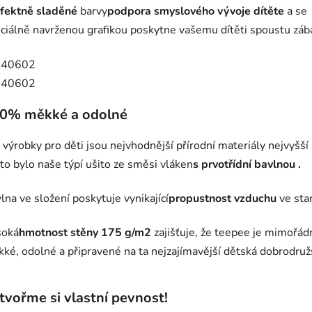
fektně sladěné
barvy
podpora smyslového vývoje dítěte
a se
ciálně navrženou grafikou poskytne vašemu dítěti spoustu záb
0% měkké a odolné
 výrobky pro děti jsou nejvhodnější přírodní materiály nejvyšší 
to bylo naše týpí ušito ze směsi vláken
s prvotřídní bavlnou
.
lna ve složení poskytuje vynikající
propustnost vzduchu
ve sta
soká
hmotnost stěny 175 g/m2
zajišťuje, že teepee je mimořád
ké, odolné a připravené na ta nejzajímavější dětská dobrodružs
tvořme si vlastní pevnost!