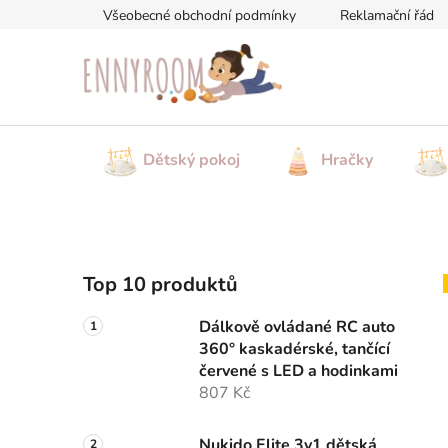
Přejít
Všeobecné obchodní podmínky
Reklamační řád
na
obsah
Dětský pokoj
Hračky
P
Top 10 produktů
o
s
Dálkově ovládané RC auto
t
360° kaskadérské, tančící
r
červené s LED a hodinkami
a
807 Kč
n
Nukido Elite 3v1 dětská