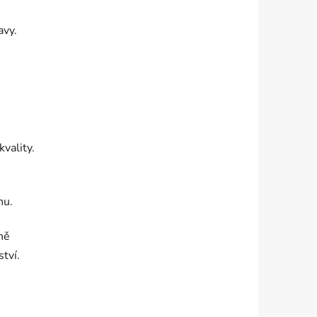
avy.
kvality.
nu.
ně
tví.