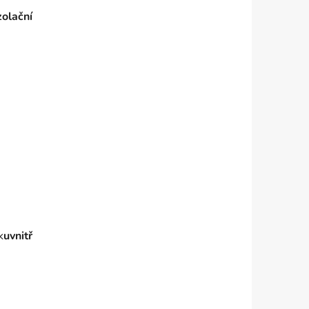
zolační
k
uvnitř