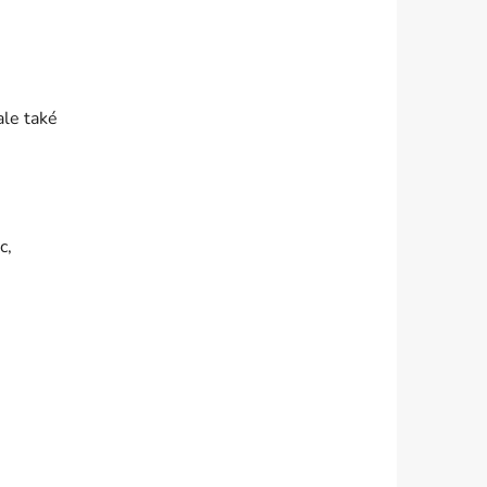
ale také
c,