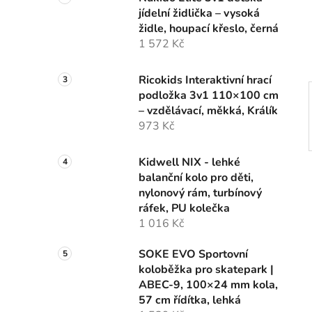
n
jídelní židlička – vysoká
í
židle, houpací křeslo, černá
p
1 572 Kč
a
n
Ricokids Interaktivní hrací
e
podložka 3v1 110×100 cm
l
– vzdělávací, měkká, Králík
973 Kč
Kidwell NIX - lehké
balanční kolo pro děti,
nylonový rám, turbínový
ráfek, PU kolečka
1 016 Kč
SOKE EVO Sportovní
koloběžka pro skatepark |
ABEC-9, 100×24 mm kola,
57 cm řídítka, lehká