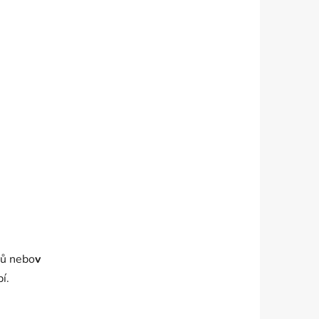
hů nebo
v
í.