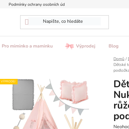
Podmínky ochrany osobních údajů
Reklamace / Vrácení zboží
Pro miminko a maminku
Výprodej
Blog
Domů
/
Dětské t
podložka
Dět
VÝPRODEJ
Nuk
růž
pod
Průměr
Neoho