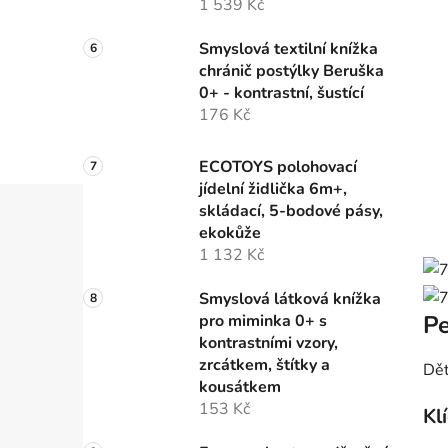
1 539 Kč
Smyslová textilní knížka
chránič postýlky Beruška
0+ - kontrastní, šustící
176 Kč
ECOTOYS polohovací
jídelní židlička 6m+,
skládací, 5-bodové pásy,
ekokůže
1 132 Kč
Smyslová látková knížka
Pe
pro miminka 0+ s
kontrastními vzory,
zrcátkem, štítky a
Dět
kousátkem
153 Kč
Kl