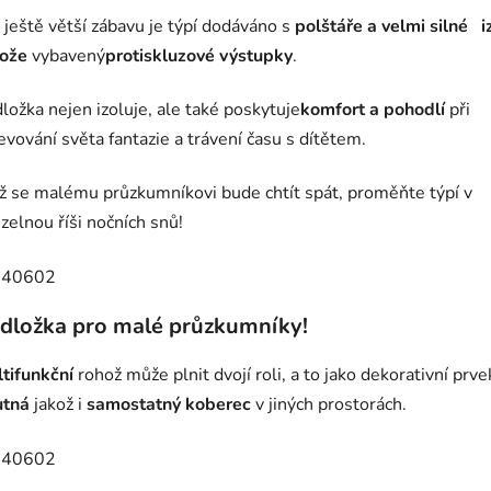
 ještě větší zábavu je týpí dodáváno s
polštáře a velmi silné
i
ože
vybavený
protiskluzové výstupky
.
ložka nejen izoluje, ale také poskytuje
komfort a pohodlí
při
evování světa fantazie a trávení času s dítětem.
ž se malému průzkumníkovi bude chtít spát, proměňte týpí v
zelnou říši nočních snů!
dložka pro malé průzkumníky!
tifunkční
rohož může plnit dvojí roli, a to jako dekorativní prve
utná
jakož i
samostatný koberec
v jiných prostorách.