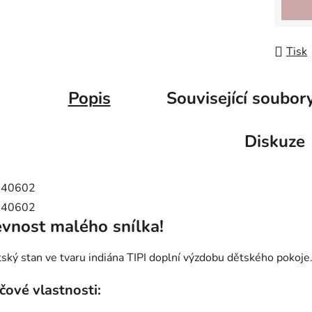
Tisk
Popis
Související soubory
Diskuze
vnost malého snílka!
ský stan ve tvaru indiána TIPI doplní výzdobu dětského pokoje
íčové vlastnosti: