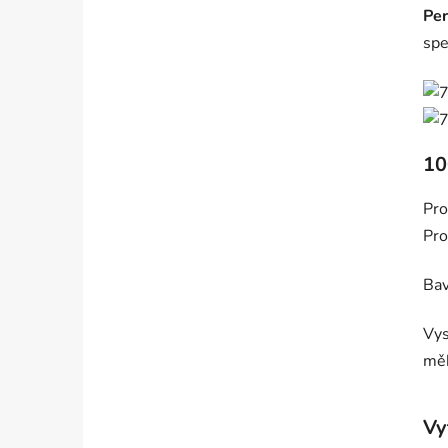
Per
spe
10
Pro
Pro
Bav
Vy
měk
Vy