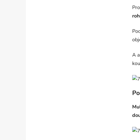
Pro
roh
Pod
obj
A a
kou
Po
Mul
do