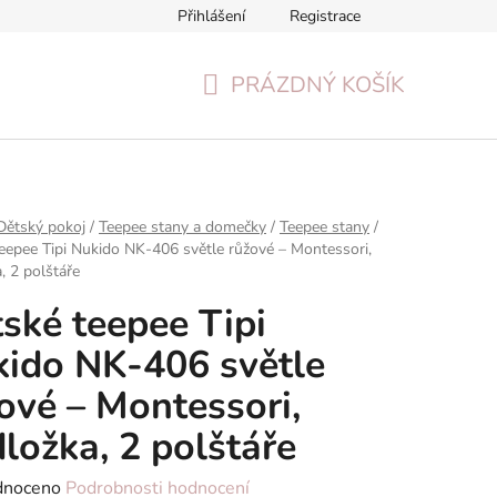
Přihlášení
Registrace
Formulář pro odstoupení od smlouvy
Reklamační formulář
PRÁZDNÝ KOŠÍK
NÁKUPNÍ
KOŠÍK
Dětský pokoj
/
Teepee stany a domečky
/
Teepee stany
/
eepee Tipi Nukido NK-406 světle růžové – Montessori,
, 2 polštáře
ské teepee Tipi
ido NK-406 světle
ové – Montessori,
ložka, 2 polštáře
né
dnoceno
Podrobnosti hodnocení