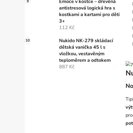
Emoce v kostce – dřevěná
antistresová logická hra s
kostkami a kartami pro děti
3+
112 Kč
Nukido NK-279 skládací
dětská vanička 45 l s
vložkou, vestavěným
teploměrem a odtokem
887 Kč
N
No
Tip
výt
pro
pot