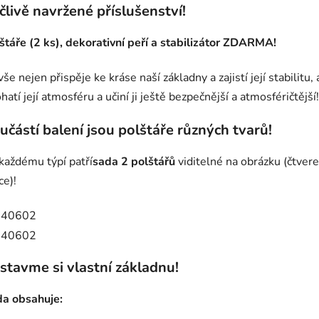
člivě navržené příslušenství!
štáře (2 ks), dekorativní peří a stabilizátor ZDARMA!
vše nejen přispěje ke kráse naší základny a zajistí její stabilitu, 
hatí její atmosféru a učiní ji ještě bezpečnější a atmosféričtější!
učástí balení jsou polštáře různých tvarů!
každému týpí patří
sada 2 polštářů
viditelné na obrázku (čtvere
ce)!
stavme si vlastní základnu!
a obsahuje: