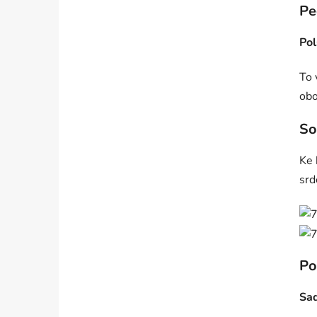
Pe
Pol
To 
obo
So
Ke 
srd
Po
Sad