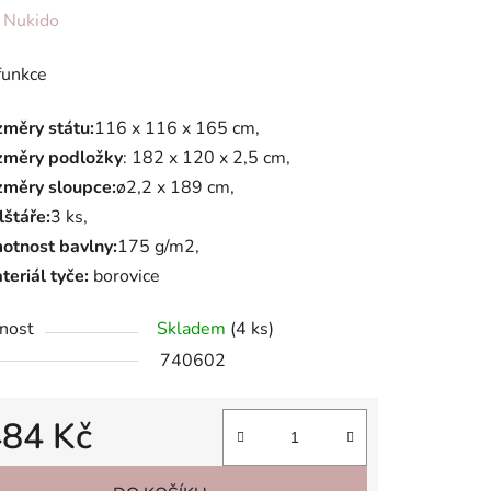
ení
:
Nukido
tu
funkce
změry státu:
116 x 116 x 165 cm,
změry podložky
: 182 x 120 x 2,5 cm,
změry sloupce:
ø2,2 x 189 cm,
ek.
lštáře:
3 ks,
otnost bavlny:
175 g/m2,
teriál tyče:
borovice
nost
Skladem
(4 ks)
740602
484 Kč
 cena: