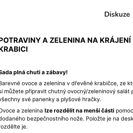
Diskuze
POTRAVINY A ZELENINA NA KRÁJENÍ
KRABICI
Sada plná chuti a zábavy!
Barevné ovoce a zelenina v dřevěné krabičce, ze kt
si můžete připravit chutný ovocný/zeleninový salát 
všechny své panenky a plyšové hračky.
Ovoce a zelenina
lze rozdělit na menší části
pomoc
dodaného bezpečnostního nože. Položte je na des
rozdělte je.