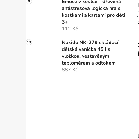
Emoce v kostce – dřevěná
antistresová logická hra s
kostkami a kartami pro děti
3+
112 Kč
Nukido NK-279 skládací
dětská vanička 45 l s
vložkou, vestavěným
teploměrem a odtokem
887 Kč