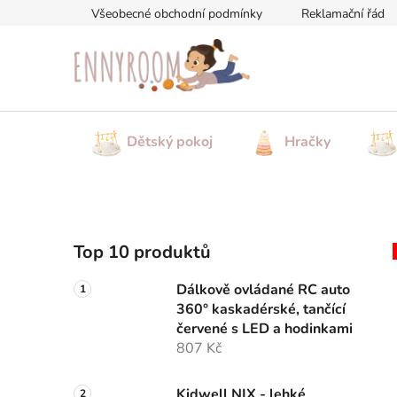
Přejít
Všeobecné obchodní podmínky
Reklamační řád
na
obsah
Dětský pokoj
Hračky
P
Top 10 produktů
o
s
Dálkově ovládané RC auto
t
360° kaskadérské, tančící
r
červené s LED a hodinkami
a
807 Kč
n
Kidwell NIX - lehké