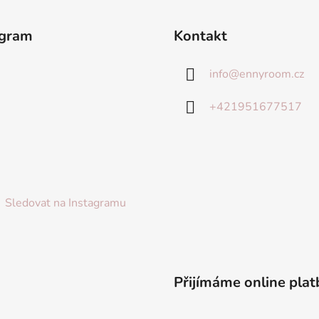
agram
Kontakt
info
@
ennyroom.cz
+421951677517
Sledovat na Instagramu
Přijímáme online plat