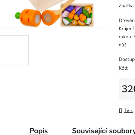
hodnoc
Značka
produk
Dřevěné
je
Krájení
0,0
rukou. 
z
nůž.
5
hvězdič
Dostup
Kód:
32
Měrná
Tisk
Popis
Související soubory