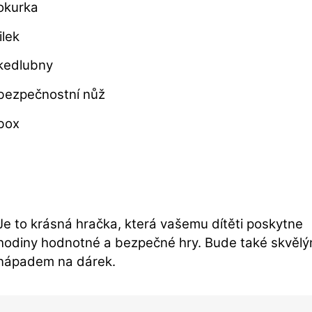
okurka
lilek
kedlubny
bezpečnostní nůž
box
Je to krásná hračka, která vašemu dítěti poskytne
hodiny hodnotné a bezpečné hry. Bude také skvěl
nápadem na dárek.