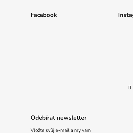
Z
á
Facebook
Inst
p
a
t
í
Odebírat newsletter
Vložte svůj e-mail a my vám