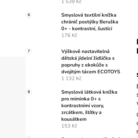
1 539 Kč
Smyslová textilní knížka
chránič postýlky Beruška
0+ - kontrastní, šustící
176 Kč
Výškově nastavitelná
dětská jídelní židlička s
popruhy z ekokůže s
dvojitým tácem ECOTOYS
1 132 Kč
Smyslová látková knížka
pro miminka 0+ s
kontrastními vzory,
zrcátkem, štítky a
kousátkem
153 Kč