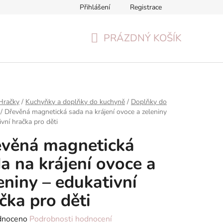
Přihlášení
Registrace
Formulář pro odstoupení od smlouvy
Reklamační formulář
PRÁZDNÝ KOŠÍK
NÁKUPNÍ
KOŠÍK
Hračky
/
Kuchyňky a doplňky do kuchyně
/
Doplňky do
/
Dřevěná magnetická sada na krájení ovoce a zeleniny
ivní hračka pro děti
věná magnetická
a na krájení ovoce a
eniny – edukativní
čka pro děti
né
dnoceno
Podrobnosti hodnocení