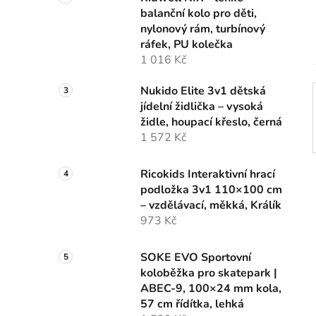
n
balanční kolo pro děti,
í
nylonový rám, turbínový
p
ráfek, PU kolečka
a
1 016 Kč
n
e
Nukido Elite 3v1 dětská
l
jídelní židlička – vysoká
židle, houpací křeslo, černá
1 572 Kč
Ricokids Interaktivní hrací
podložka 3v1 110×100 cm
– vzdělávací, měkká, Králík
973 Kč
SOKE EVO Sportovní
koloběžka pro skatepark |
ABEC-9, 100×24 mm kola,
57 cm řídítka, lehká