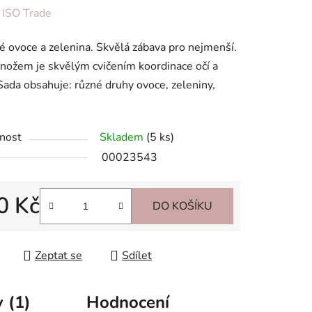
ení
:
ISO Trade
tu
 ovoce a zelenina. Skvělá zábava pro nejmenší.
 nožem je skvělým cvičením koordinace očí a
Sada obsahuje: různé druhy ovoce, zeleniny,
ek.
nost
Skladem
(5 ks)
00023543
0 Kč
DO KOŠÍKU
 cena:
Zeptat se
Sdílet
 (1)
Hodnocení