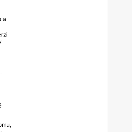
e a
rzi
v
.
é
tomu,