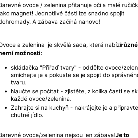
Barevné ovoce / zelenina přitahuje oči a malé ručič
jako magnet! Jednotlivé části lze snadno spojit
dohromady. A zábava začíná nanovo!
Ovoce a zelenina je skvělá sada, která nabízí
různé
herní možnosti:
skládačka "Přiřaď tvary" - oddělte ovoce/zelen
smíchejte je a pokuste se je spojit do správnéh
tvaru.
Naučte se počítat - zjistěte, z kolika částí se s
každé ovoce/zelenina.
Zahrajte si na kuchyň - nakrájejte je a připravt
chutné jídlo.
Barevné ovoce/zelenina nejsou jen zábava!
Je to