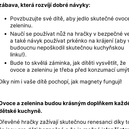
zábava, která rozvíjí dobré návyky:
Povzbuzujte své dítě, aby jedlo skutečné ovoc
zeleninu.
Naučí se používat nůž na hračky v bezpečné ve
a také návyk používat prkénko na krájení (aby 
budoucnu nepoškodil skutečnou kuchyňskou
linku!).
Bude to skvělá záminka, jak dítěti vysvětlit, že
ovoce a zeleninu je třeba před konzumací umýt
Díky nim i vaše dítě pochopí, jak magnety fungují!
Ovoce a zelenina budou krásným doplňkem každ
dětské kuchyně.
Dřevěné hračky zažívají skutečnou renesanci díky 