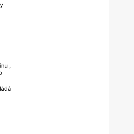
ky
inu ,
o
kládá
e