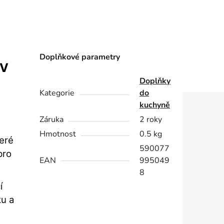
Doplňkové parametry
 V
Doplňky
Kategorie
do
kuchyně
Záruka
2 roky
Hmotnost
0.5 kg
eré
590077
pro
EAN
995049
8
í
ku a