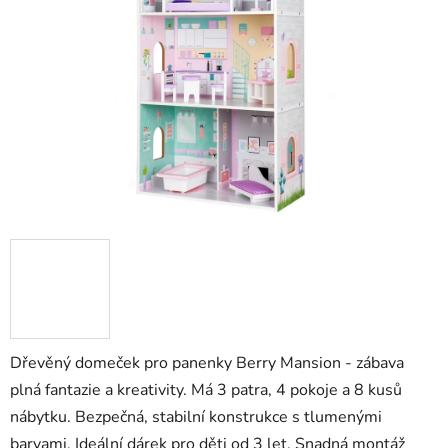
5
hvězdiček.
Dřevěný domeček pro panenky Berry Mansion - zábava
plná fantazie a kreativity. Má 3 patra, 4 pokoje a 8 kusů
nábytku. Bezpečná, stabilní konstrukce s tlumenými
barvami. Ideální dárek pro děti od 3 let. Snadná montáž