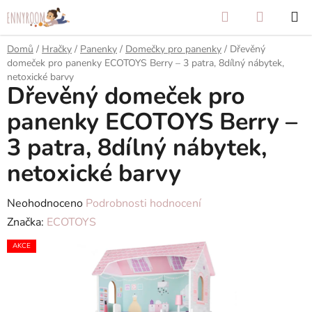
Přejít
Hledat
NÁKUP
na
KOŠÍK
obsah
Domů
/
Hračky
/
Panenky
/
Domečky pro panenky
/
Dřevěný
domeček pro panenky ECOTOYS Berry – 3 patra, 8dílný nábytek,
netoxické barvy
Dřevěný domeček pro
panenky ECOTOYS Berry –
3 patra, 8dílný nábytek,
netoxické barvy
Průměrné
Neohodnoceno
Podrobnosti hodnocení
hodnocení
Značka:
ECOTOYS
produktu
AKCE
je
0,0
z