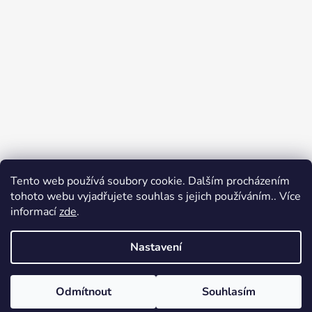
Tento web používá soubory cookie. Dalším procházením
Přijímáme online platby
tohoto webu vyjadřujete souhlas s jejich používáním.. Více
informací
zde
.
Nastavení
Odmítnout
Souhlasím
Vytvořil Shoptet
Copyright 2026
Ennyroom
. Všechna práva vyhrazena.