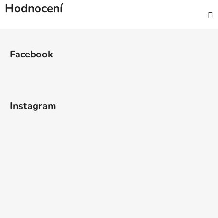
Hodnocení
Z
á
Facebook
p
a
t
í
Instagram