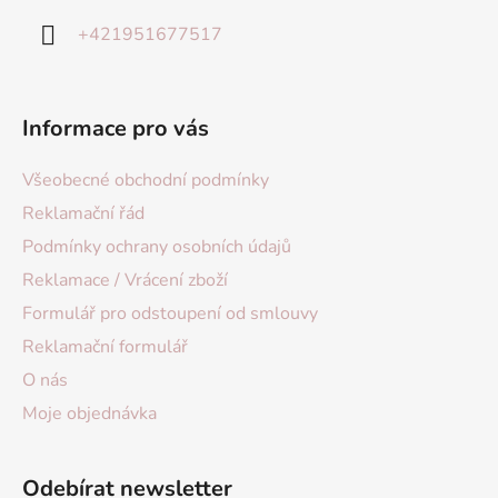
+421951677517
Informace pro vás
Všeobecné obchodní podmínky
Reklamační řád
Podmínky ochrany osobních údajů
Reklamace / Vrácení zboží
Formulář pro odstoupení od smlouvy
Reklamační formulář
O nás
Moje objednávka
Odebírat newsletter