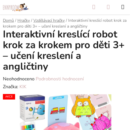
Přejít
Hledat
NÁKUP
na
KOŠÍK
obsah
Domů
/
Hračky
/
Vzdělávací hračky
/
Interaktivní kreslící robot krok za
krokem pro děti 3+ – učení kreslení a angličtiny
Interaktivní kreslící robot
krok za krokem pro děti 3+
– učení kreslení a
angličtiny
Průměrné
Neohodnoceno
Podrobnosti hodnocení
hodnocení
Značka:
KIK
produktu
AKCE
je
0,0
z
5