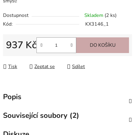
smysl!
Dostupnost
Skladem
(2 ks)
Kód:
KX3146_1
937 Kč
DO KOŠÍKU
Měrná cena:
Tisk
Zeptat se
Sdílet
Popis
Související soubory (2)
Diskuze