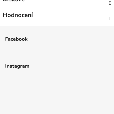
Hodnocení
Z
á
Facebook
p
a
t
í
Instagram