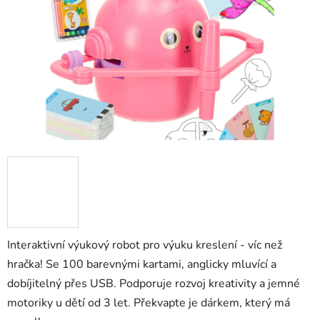
hvězdiček.
Interaktivní výukový robot pro výuku kreslení - víc než
hračka! Se 100 barevnými kartami, anglicky mluvící a
dobíjitelný přes USB. Podporuje rozvoj kreativity a jemné
motoriky u dětí od 3 let. Překvapte je dárkem, který má