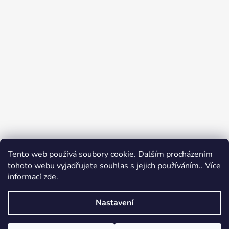
Tento web používá soubory cookie. Dalším procházením
Přijímáme online platby
tohoto webu vyjadřujete souhlas s jejich používáním.. Více
informací
zde
.
Nastavení