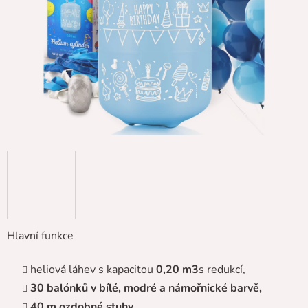
hvězdiček.
Hlavní funkce
heliová láhev s kapacitou
0,20 m3
s redukcí,
30 balónků v bílé, modré a námořnické barvě,
40 m ozdobné stuhy,