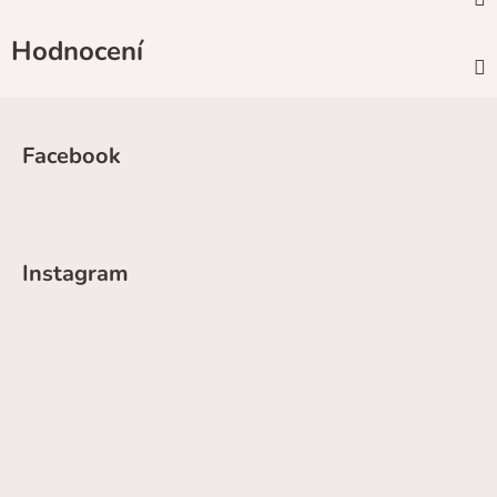
Hodnocení
Z
á
Facebook
p
a
t
í
Instagram