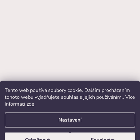
Tento web používá soubory cookie. Dalším procházením
Přijímáme online platby
tohoto webu vyjadřujete souhlas s jejich používáním.. Více
informací
zde
.
Nastavení