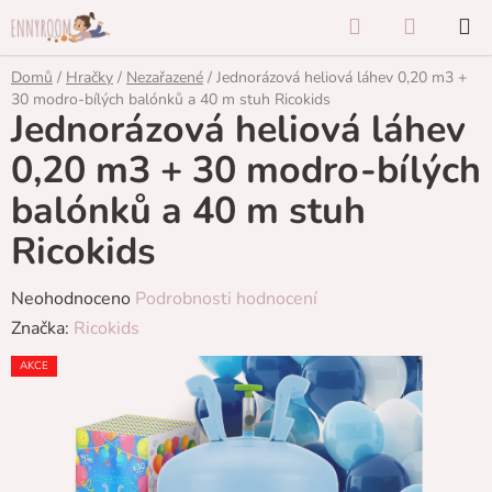
Přejít
Hledat
NÁKUP
na
KOŠÍK
obsah
Domů
/
Hračky
/
Nezařazené
/
Jednorázová heliová láhev 0,20 m3 +
30 modro-bílých balónků a 40 m stuh Ricokids
Jednorázová heliová láhev
0,20 m3 + 30 modro-bílých
balónků a 40 m stuh
Ricokids
Průměrné
Neohodnoceno
Podrobnosti hodnocení
hodnocení
Značka:
Ricokids
produktu
AKCE
je
0,0
z
5