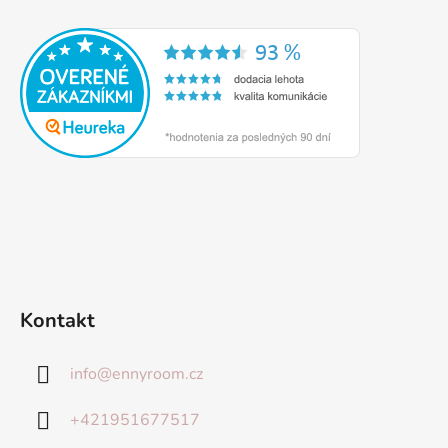
Kontakt
info
@
ennyroom.cz
+421951677517