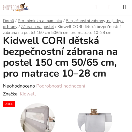
Přejít
Hledat
NÁKUP
na
KOŠÍK
obsah
Domů
/
Pro miminko a maminku
/
Bezpečnostní zábrany, pojistky a
ochrany
/
Zábrana na postel
/
Kidwell CORI dětská bezpečnostní
zábrana na postel 150 cm 50/65 cm, pro matrace 10–28 cm
Kidwell CORI dětská
bezpečnostní zábrana na
postel 150 cm 50/65 cm,
pro matrace 10–28 cm
Průměrné
Neohodnoceno
Podrobnosti hodnocení
hodnocení
Značka:
Kidwell
produktu
AKCE
je
0,0
z