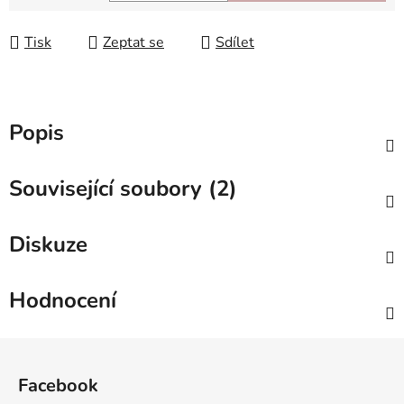
Měrná cena:
Tisk
Zeptat se
Sdílet
Popis
Související soubory (2)
Diskuze
Hodnocení
Z
á
Facebook
p