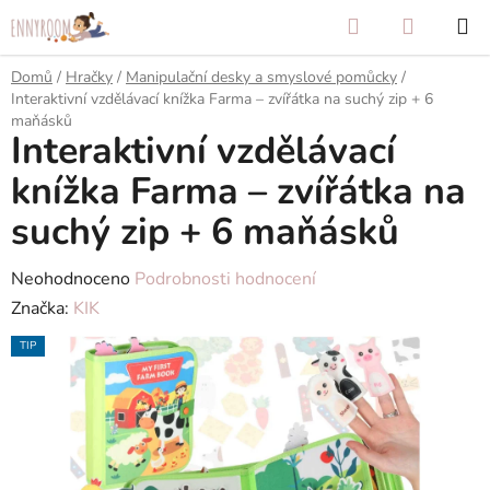
Přejít
Hledat
NÁKUP
na
KOŠÍK
obsah
Domů
/
Hračky
/
Manipulační desky a smyslové pomůcky
/
Interaktivní vzdělávací knížka Farma – zvířátka na suchý zip + 6
maňásků
Interaktivní vzdělávací
knížka Farma – zvířátka na
suchý zip + 6 maňásků
Průměrné
Neohodnoceno
Podrobnosti hodnocení
hodnocení
Značka:
KIK
produktu
TIP
je
0,0
z
5
hvězdiček.