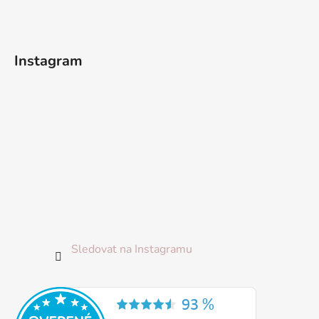
a
t
í
Instagram
Sledovat na Instagramu