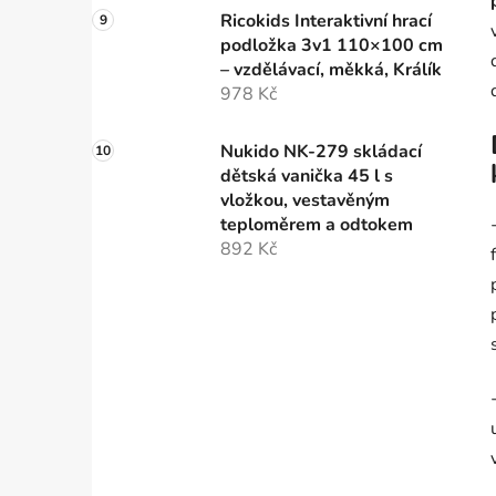
Ricokids Interaktivní hrací
podložka 3v1 110×100 cm
– vzdělávací, měkká, Králík
978 Kč
Nukido NK-279 skládací
dětská vanička 45 l s
vložkou, vestavěným
teploměrem a odtokem
892 Kč