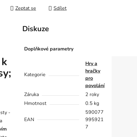
Zeptat se
Sdílet
Diskuze
Doplňkové parametry
 k
Hry a
sy;
hračky
Kategorie
pro
povolání
Záruka
2 roky
Hmotnost
0.5 kg
590077
isty -
EAN
995921
 a
7
vím