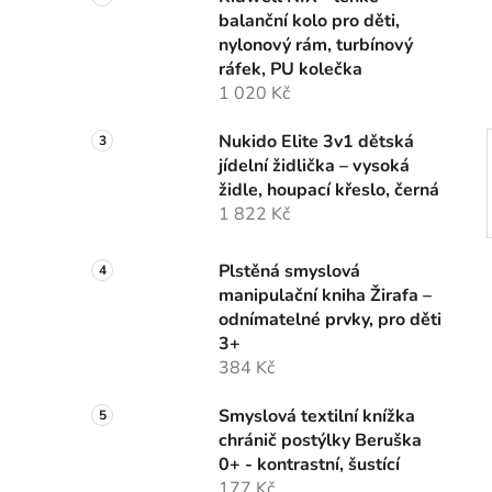
n
balanční kolo pro děti,
í
nylonový rám, turbínový
p
ráfek, PU kolečka
a
1 020 Kč
n
e
Nukido Elite 3v1 dětská
l
jídelní židlička – vysoká
židle, houpací křeslo, černá
1 822 Kč
Plstěná smyslová
manipulační kniha Žirafa –
odnímatelné prvky, pro děti
3+
384 Kč
Smyslová textilní knížka
chránič postýlky Beruška
0+ - kontrastní, šustící
177 Kč