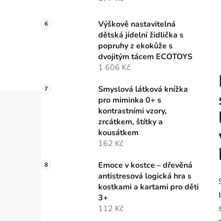
Výškově nastavitelná
dětská jídelní židlička s
popruhy z ekokůže s
dvojitým tácem ECOTOYS
1 606 Kč
Smyslová látková knížka
pro miminka 0+ s
kontrastními vzory,
zrcátkem, štítky a
kousátkem
162 Kč
Emoce v kostce – dřevěná
antistresová logická hra s
kostkami a kartami pro děti
3+
112 Kč