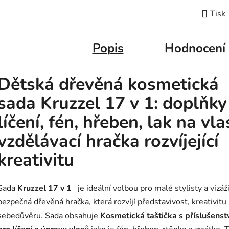
Tisk
Popis
Hodnocení
Dětská dřevěná kosmetická
sada Kruzzel 17 v 1: doplňky
líčení, fén, hřeben, lak na vla
vzdělávací hračka rozvíjející
kreativitu
Sada
Kruzzel 17 v 1
je ideální volbou pro malé stylisty a vizáž
bezpečná dřevěná hračka, která rozvíjí představivost, kreativitu
sebedůvěru. Sada obsahuje
Kosmetická taštička s příslušenst