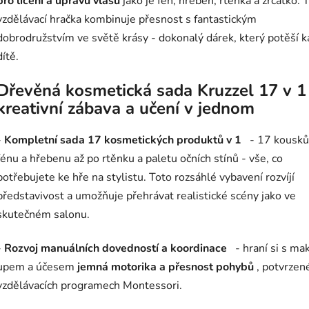
pro líčení a úpravu vlasů
jako je fén, hřeben, rtěnka a zrcátko. 
vzdělávací hračka kombinuje přesnost s fantastickým
dobrodružstvím ve světě krásy - dokonalý dárek, který potěší 
dítě.
Dřevěná kosmetická sada Kruzzel 17 v 1
kreativní zábava a učení v jednom
-
Kompletní sada 17 kosmetických produktů v 1
- 17 kousků
fénu a hřebenu až po rtěnku a paletu očních stínů - vše, co
potřebujete ke hře na stylistu. Toto rozsáhlé vybavení rozvíjí
představivost a umožňuje přehrávat realistické scény jako ve
skutečném salonu.
-
Rozvoj manuálních dovedností a koordinace
- hraní si s ma
upem a účesem
jemná motorika a přesnost pohybů
, potvrzen
vzdělávacích programech Montessori.