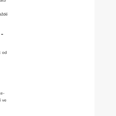
Tato
každé
 -
: od
ke-
é ve