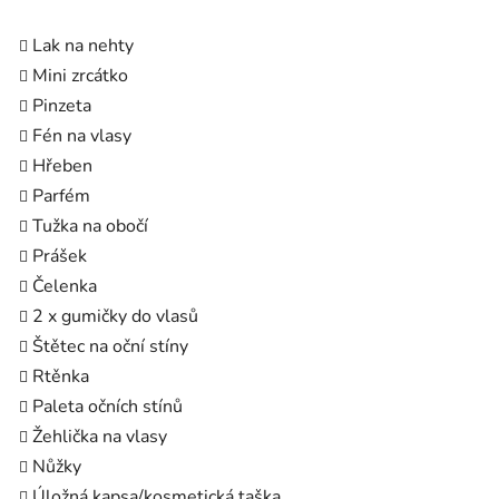
Lak na nehty
Mini zrcátko
Pinzeta
Fén na vlasy
Hřeben
Parfém
Tužka na obočí
Prášek
Čelenka
2 x gumičky do vlasů
Štětec na oční stíny
Rtěnka
Paleta očních stínů
Žehlička na vlasy
Nůžky
Úložná kapsa/kosmetická taška