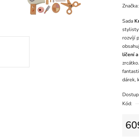
hodnoc
Značka
produk
Sada
K
je
stylist
0,0
rozvíjí
z
obsahu
5
líčení 
hvězdič
zrcátko
fantast
dárek, 
Dostup
Kód:
60
Měrná