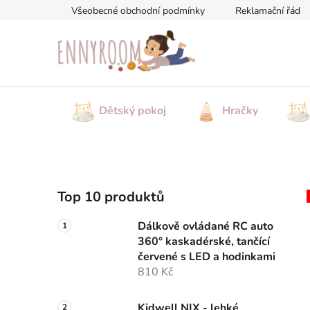
Přejít
Všeobecné obchodní podmínky
Reklamační řád
na
obsah
Dětský pokoj
Hračky
P
Top 10 produktů
o
s
Dálkově ovládané RC auto
t
360° kaskadérské, tančící
r
červené s LED a hodinkami
a
810 Kč
n
Kidwell NIX - lehké