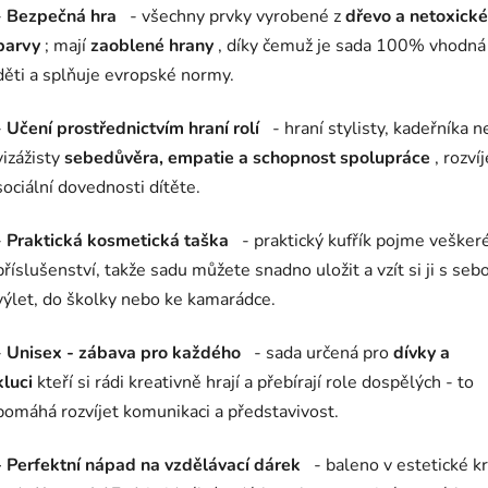
-
Bezpečná hra
- všechny prvky vyrobené z
dřevo a netoxické
barvy
; mají
zaoblené hrany
, díky čemuž je sada 100% vhodná
děti a splňuje evropské normy.
-
Učení prostřednictvím hraní rolí
- hraní stylisty, kadeřníka 
vizážisty
sebedůvěra, empatie a schopnost spolupráce
, rozvíj
sociální dovednosti dítěte.
-
Praktická kosmetická taška
- praktický kufřík pojme vešker
příslušenství, takže sadu můžete snadno uložit a vzít si ji s seb
výlet, do školky nebo ke kamarádce.
-
Unisex - zábava pro každého
- sada určená pro
dívky a
kluci
kteří si rádi kreativně hrají a přebírají role dospělých - to
pomáhá rozvíjet komunikaci a představivost.
- Perfektní nápad na vzdělávací dárek
- baleno v estetické kr