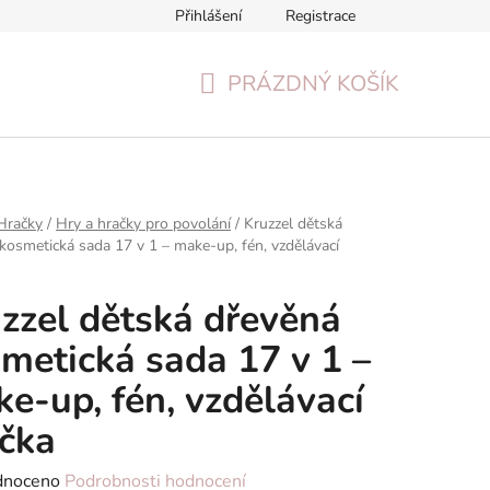
Přihlášení
Registrace
Formulář pro odstoupení od smlouvy
Reklamační formulář
PRÁZDNÝ KOŠÍK
NÁKUPNÍ
KOŠÍK
Hračky
/
Hry a hračky pro povolání
/
Kruzzel dětská
kosmetická sada 17 v 1 – make-up, fén, vzdělávací
zzel dětská dřevěná
metická sada 17 v 1 –
e-up, fén, vzdělávací
čka
né
dnoceno
Podrobnosti hodnocení