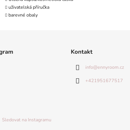
uživatelská příručka
barevné obaly
agram
Kontakt
info
@
ennyroom.cz
+421951677517
Sledovat na Instagramu