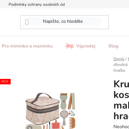
Podmínky ochrany osobních údajů
Reklamace / Vrácení zboží
Pro miminko a maminku
Výprodej
Blog
Domů
/
dřevěná 
hračka
Kru
AKCE
kos
mak
hra
Průměr
Neoho