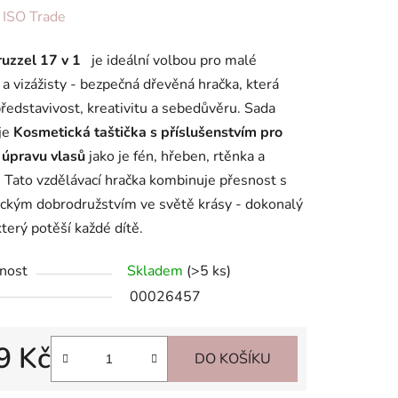
ení
:
ISO Trade
tu
ruzzel 17 v 1
je ideální volbou pro malé
y a vizážisty - bezpečná dřevěná hračka, která
 představivost, kreativitu a sebedůvěru. Sada
je
Kosmetická taštička s příslušenstvím pro
a úpravu vlasů
jako je fén, hřeben, rtěnka a
ek.
. Tato vzdělávací hračka kombinuje přesnost s
ickým dobrodružstvím ve světě krásy - dokonalý
který potěší každé dítě.
nost
Skladem
(>5 ks)
00026457
9 Kč
DO KOŠÍKU
 cena: