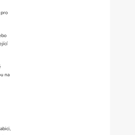
 pro
nebo
ející
é
ou na
abici,