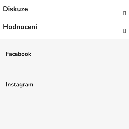
Diskuze
Hodnocení
Z
á
Facebook
p
a
t
í
Instagram