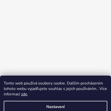
Tento web používá soubory cookie. Dalším procházením
Přijímáme online platby
tohoto webu vyjadřujete souhlas s jejich používáním.. Více
informací
zde
.
Nastavení