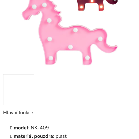
5
hvězdiček.
Hlavní funkce
model
: NK-409
materiál pouzdra
: plast