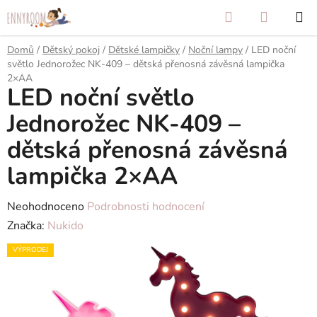
Přejít
Hledat
NÁKUP
na
KOŠÍK
obsah
Domů
/
Dětský pokoj
/
Dětské lampičky
/
Noční lampy
/
LED noční
světlo Jednorožec NK-409 – dětská přenosná závěsná lampička
2×AA
LED noční světlo
Jednorožec NK-409 –
dětská přenosná závěsná
lampička 2×AA
Průměrné
Neohodnoceno
Podrobnosti hodnocení
hodnocení
Značka:
Nukido
produktu
VÝPRODEJ
je
0,0
z