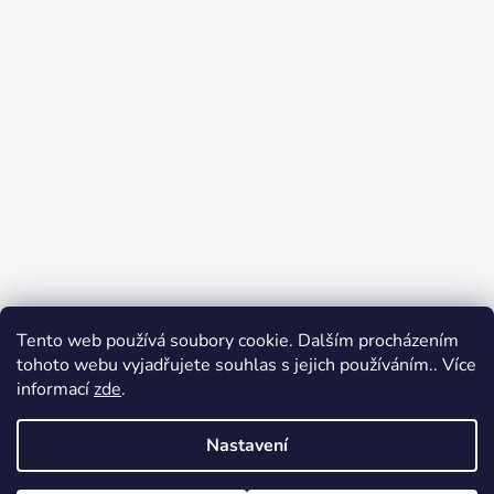
Tento web používá soubory cookie. Dalším procházením
Přijímáme online platby
tohoto webu vyjadřujete souhlas s jejich používáním.. Více
informací
zde
.
Nastavení