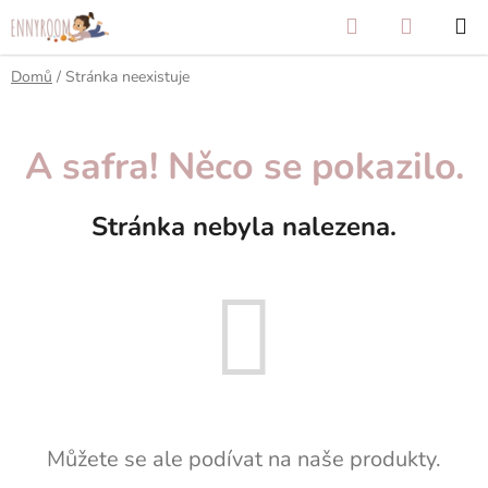
Přejít
Hledat
NÁKUP
na
KOŠÍK
obsah
Domů
/
Stránka neexistuje
A safra! Něco se pokazilo.
Stránka nebyla nalezena.
Můžete se ale podívat na naše produkty.