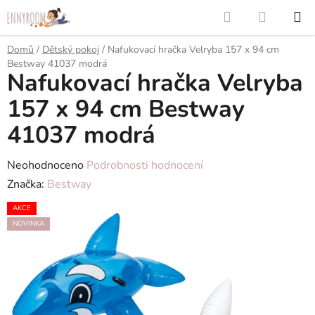
Přejít
Hledat
NÁKUP
na
KOŠÍK
obsah
Domů
/
Dětský pokoj
/
Nafukovací hračka Velryba 157 x 94 cm
Bestway 41037 modrá
Nafukovací hračka Velryba
157 x 94 cm Bestway
41037 modrá
Průměrné
Neohodnoceno
Podrobnosti hodnocení
hodnocení
Značka:
Bestway
produktu
AKCE
je
NOVINKA
0,0
z
5
hvězdiček.