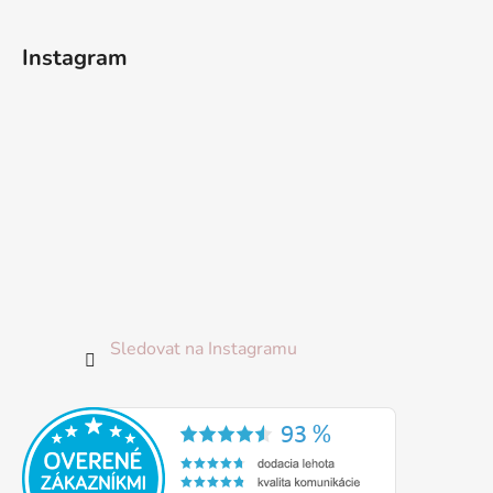
t
í
Instagram
Sledovat na Instagramu