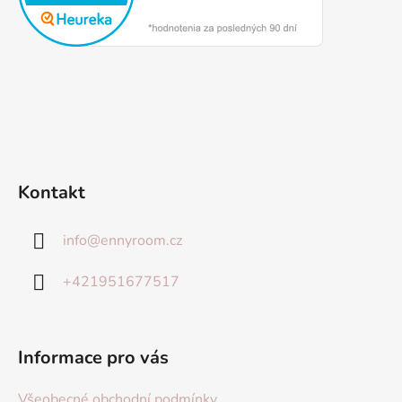
Kontakt
info
@
ennyroom.cz
+421951677517
Informace pro vás
Všeobecné obchodní podmínky