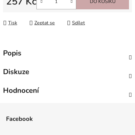
257 Kč
DO KOŠÍKU
Měrná cena:
Tisk
Zeptat se
Sdílet
Popis
Diskuze
Hodnocení
Z
á
Facebook
p
a