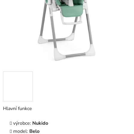
5
hvězdiček.
Hlavní funkce
výrobce:
Nukido
model:
Belo