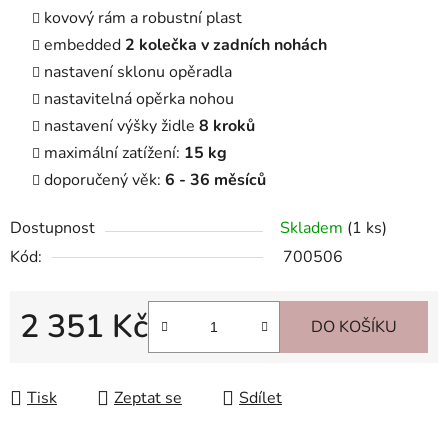
kovový rám a robustní plast
embedded
2 kolečka v zadních nohách
nastavení sklonu opěradla
nastavitelná opěrka nohou
nastavení výšky židle
8 kroků
maximální zatížení:
15 kg
doporučený věk:
6 - 36 měsíců
Dostupnost
Skladem
(1 ks)
Kód:
700506
2 351 Kč
DO KOŠÍKU
Měrná cena:
Tisk
Zeptat se
Sdílet