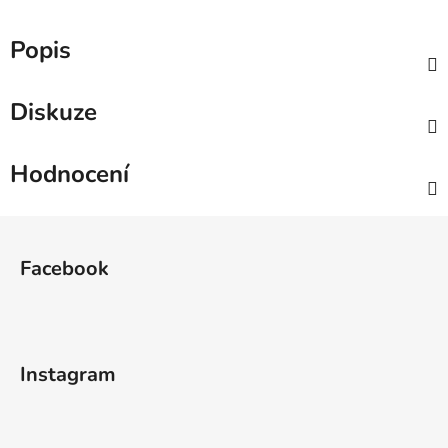
Popis
Diskuze
Hodnocení
Z
á
Facebook
p
a
t
í
Instagram