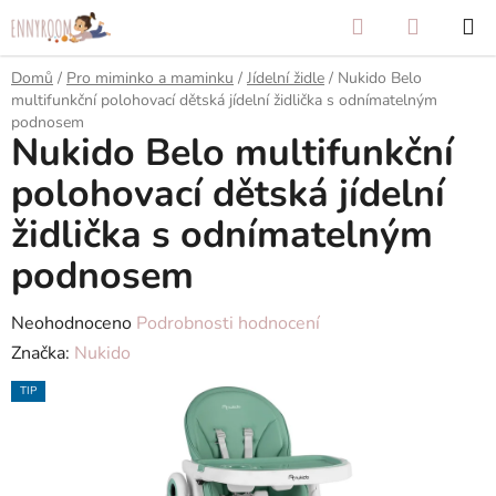
Přejít
Hledat
NÁKUP
na
KOŠÍK
obsah
Domů
/
Pro miminko a maminku
/
Jídelní židle
/
Nukido Belo
multifunkční polohovací dětská jídelní židlička s odnímatelným
podnosem
Nukido Belo multifunkční
polohovací dětská jídelní
židlička s odnímatelným
podnosem
Průměrné
Neohodnoceno
Podrobnosti hodnocení
hodnocení
Značka:
Nukido
produktu
TIP
je
0,0
z