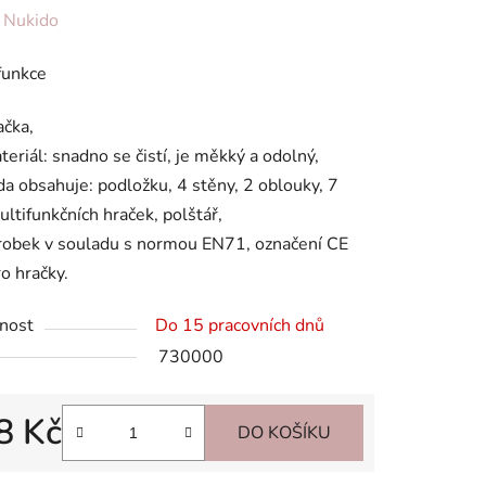
ení
:
Nukido
tu
funkce
ačka,
teriál: snadno se čistí, je měkký a odolný,
da obsahuje: podložku, 4 stěny, 2 oblouky, 7
ek.
ultifunkčních hraček, polštář,
robek v souladu s normou EN71, označení CE
o hračky.
nost
Do 15 pracovních dnů
730000
8 Kč
DO KOŠÍKU
 cena: