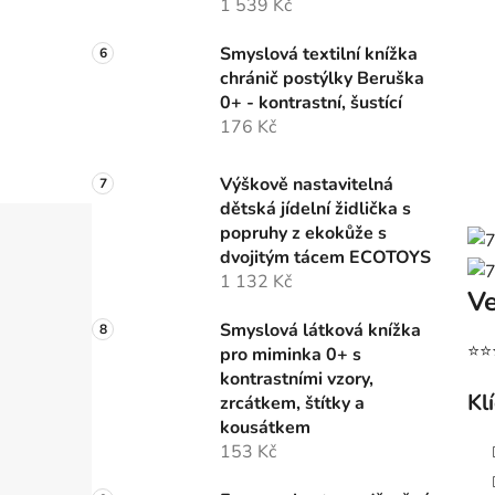
1 539 Kč
Smyslová textilní knížka
chránič postýlky Beruška
0+ - kontrastní, šustící
176 Kč
Výškově nastavitelná
dětská jídelní židlička s
popruhy z ekokůže s
dvojitým tácem ECOTOYS
1 132 Kč
Ve
Smyslová látková knížka
⭐⭐
pro miminka 0+ s
kontrastními vzory,
Kl
zrcátkem, štítky a
kousátkem
153 Kč