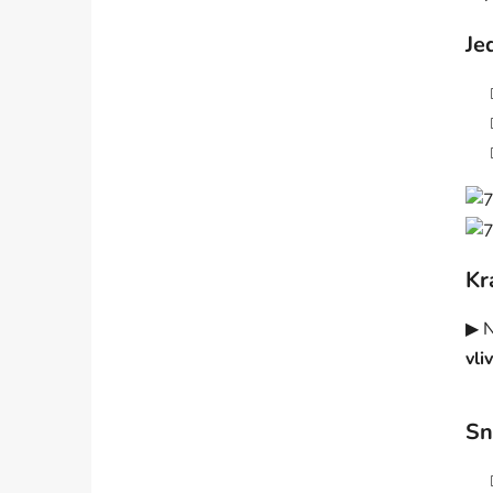
Je
Kr
▶ N
vli
Sn