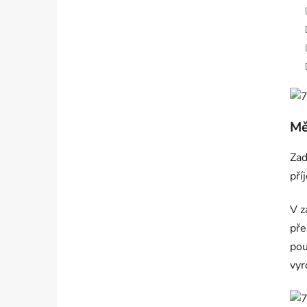
Mě
Zad
pří
V z
pře
pou
vyr