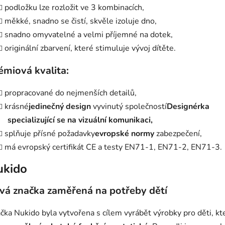
podložku lze rozložit ve 3 kombinacích,
měkké, snadno se čistí, skvěle izoluje dno,
snadno omyvatelné a velmi příjemné na dotek,
originální zbarvení, které stimuluje vývoj dítěte.
émiová kvalita:
propracované do nejmenších detailů,
krásné
jedinečný design
vyvinutý společností
Designérka
specializující se na vizuální komunikaci,
splňuje přísné požadavky
evropské normy
zabezpečení,
má evropský certifikát CE a testy EN71-1, EN71-2, EN71-3.
ukido
vá značka zaměřená na potřeby dětí
čka Nukido byla vytvořena s cílem vyrábět výrobky pro děti, kt