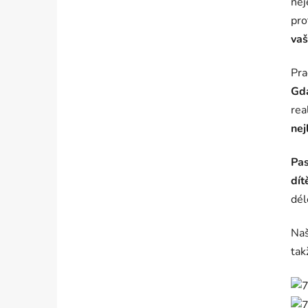
ne
pro
vaš
Pra
Gd
rea
nej
Pas
dít
dél
Naš
tak