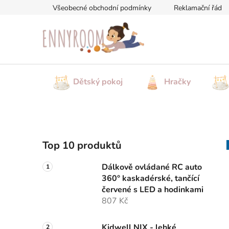
Přejít
Všeobecné obchodní podmínky
Reklamační řád
na
obsah
Dětský pokoj
Hračky
P
Top 10 produktů
o
s
Dálkově ovládané RC auto
t
360° kaskadérské, tančící
r
červené s LED a hodinkami
a
807 Kč
n
Kidwell NIX - lehké