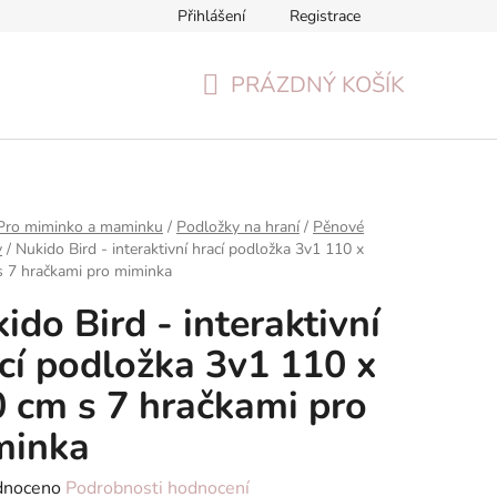
Přihlášení
Registrace
Formulář pro odstoupení od smlouvy
Reklamační formulář
PRÁZDNÝ KOŠÍK
NÁKUPNÍ
KOŠÍK
Pro miminko a maminku
/
Podložky na hraní
/
Pěnové
y
/
Nukido Bird - interaktivní hrací podložka 3v1 110 x
 7 hračkami pro miminka
ido Bird - interaktivní
cí podložka 3v1 110 x
 cm s 7 hračkami pro
minka
né
dnoceno
Podrobnosti hodnocení