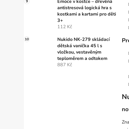
Emoce v kostce – dřevěná
antistresová logická hra s
kostkami a kartami pro děti
3+
112 Kč
Nukido NK-279 skládací
Pr
dětská vanička 45 l s
vložkou, vestavěným
teploměrem a odtokem
887 Kč
N
no
Zna