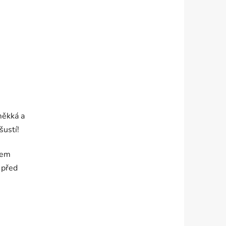
měkká a
šustí!
hem
 před