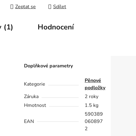
Zeptat se
Sdílet
 (1)
Hodnocení
Doplňkové parametry
Pěnové
Kategorie
podložky
Záruka
2 roky
Hmotnost
1.5 kg
590389
EAN
060897
2