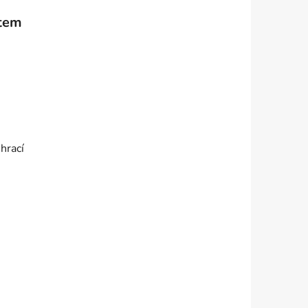
stem
hrací