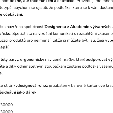
jenom
pěkné, ale také funkční a estetické.
Provedli jsme mnoh
totypů, abychom se ujistili, že podložka, která se k vám dostan
e očekávání.
čka navržená společností
Designérka z Akademie výtvarných 
aňsku.
Specialista na vizuální komunikaci s rozsáhlými zkušeno
lizací produktů pro nejmenší, takže si můžete být jisti, že
si vyb
lepší.
tely
barvy,
ergonomicky
navržené hračky, které
podporovat vý
ěte
a díky odnímatelným stoupačkám zůstane podložka vašemu 
e.
e stránky
designová rohož
je zabalen v barevné kartónové krab
že
ideální jako dárek!