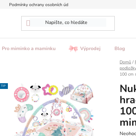
Podmínky ochrany osobních údajů
Reklamace / Vrácení zboží
Pro miminko a maminku
Výprodej
Blog
Domů
/
podložk
100 cm s
Nuk
TIP
hra
100
mi
Průměr
Neoho