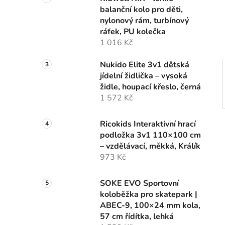
n
balanční kolo pro děti,
í
nylonový rám, turbínový
p
ráfek, PU kolečka
a
1 016 Kč
n
e
Nukido Elite 3v1 dětská
l
jídelní židlička – vysoká
židle, houpací křeslo, černá
1 572 Kč
Ricokids Interaktivní hrací
podložka 3v1 110×100 cm
– vzdělávací, měkká, Králík
973 Kč
SOKE EVO Sportovní
koloběžka pro skatepark |
ABEC-9, 100×24 mm kola,
57 cm řídítka, lehká