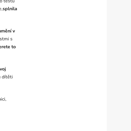
o testů
e,
splnila
umění v
stmi s
erete to
voj
dítěti
ici,