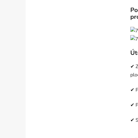
Po
pr
Út
✔ Z
plo
✔ P
✔ P
✔ S