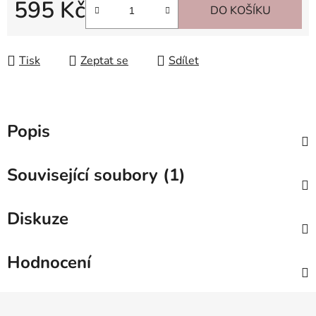
595 Kč
DO KOŠÍKU
Měrná cena:
Tisk
Zeptat se
Sdílet
Popis
Související soubory (1)
Diskuze
Hodnocení
Z