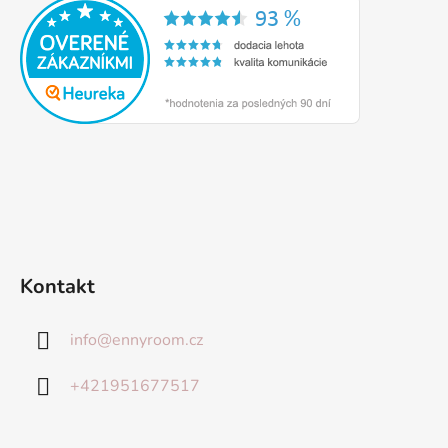
Kontakt
info
@
ennyroom.cz
+421951677517