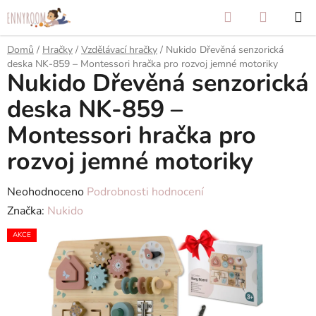
Přejít
Hledat
NÁKUP
na
KOŠÍK
obsah
Domů
/
Hračky
/
Vzdělávací hračky
/
Nukido Dřevěná senzorická
deska NK-859 – Montessori hračka pro rozvoj jemné motoriky
Nukido Dřevěná senzorická
deska NK-859 –
Montessori hračka pro
rozvoj jemné motoriky
Průměrné
Neohodnoceno
Podrobnosti hodnocení
hodnocení
Značka:
Nukido
produktu
AKCE
je
0,0
z
5