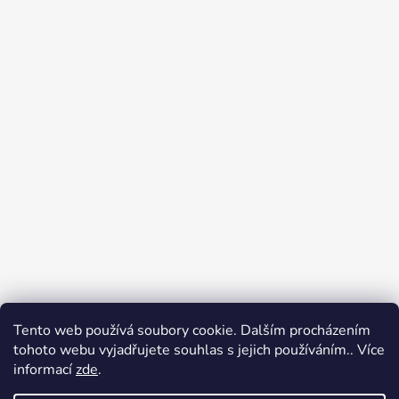
Tento web používá soubory cookie. Dalším procházením
Přijímáme online platby
tohoto webu vyjadřujete souhlas s jejich používáním.. Více
informací
zde
.