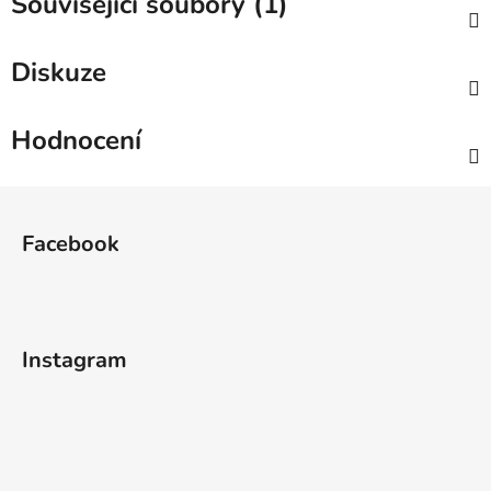
Související soubory (1)
Diskuze
Hodnocení
Z
á
Facebook
p
a
t
í
Instagram