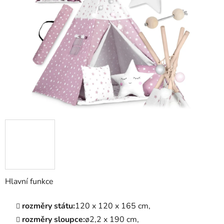
5
hvězdiček.
Hlavní funkce
rozměry státu:
120 x 120 x 165 cm,
rozměry sloupce:
ø2,2 x 190 cm,