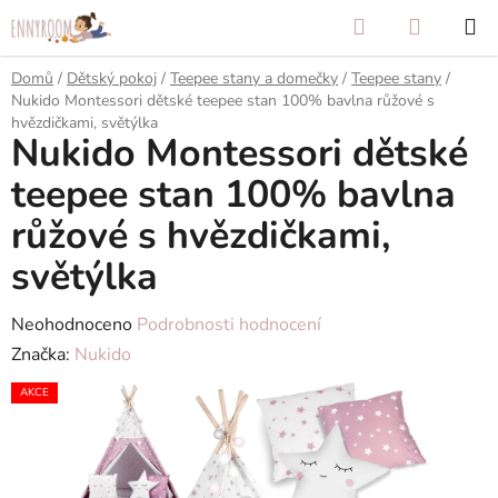
Přejít
Hledat
NÁKUP
na
KOŠÍK
obsah
Domů
/
Dětský pokoj
/
Teepee stany a domečky
/
Teepee stany
/
Nukido Montessori dětské teepee stan 100% bavlna růžové s
hvězdičkami, světýlka
Nukido Montessori dětské
teepee stan 100% bavlna
růžové s hvězdičkami,
světýlka
Průměrné
Neohodnoceno
Podrobnosti hodnocení
hodnocení
Značka:
Nukido
produktu
AKCE
je
0,0
z