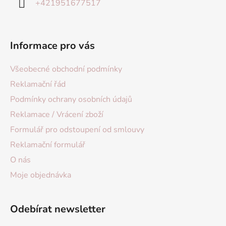
+421951677517
Informace pro vás
Všeobecné obchodní podmínky
Reklamační řád
Podmínky ochrany osobních údajů
Reklamace / Vrácení zboží
Formulář pro odstoupení od smlouvy
Reklamační formulář
O nás
Moje objednávka
Odebírat newsletter