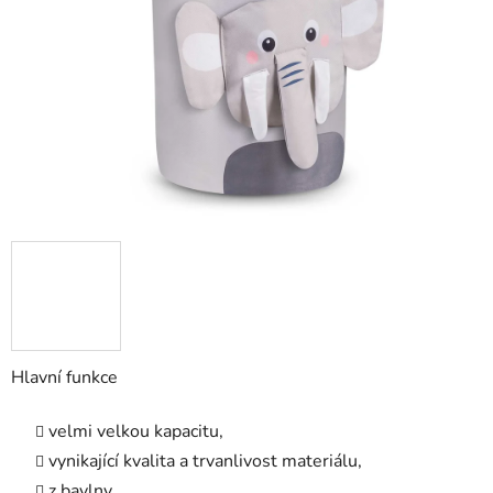
hvězdiček.
Hlavní funkce
velmi velkou kapacitu,
vynikající kvalita a trvanlivost materiálu,
z bavlny