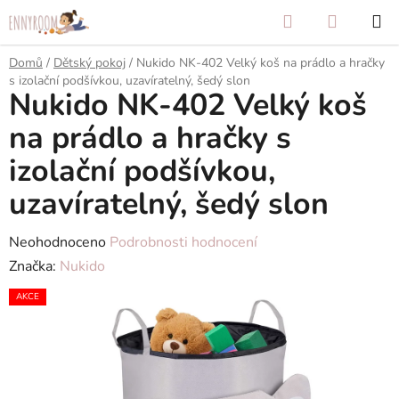
Přejít
Hledat
NÁKUP
na
KOŠÍK
obsah
Domů
/
Dětský pokoj
/
Nukido NK-402 Velký koš na prádlo a hračky
s izolační podšívkou, uzavíratelný, šedý slon
Nukido NK-402 Velký koš
na prádlo a hračky s
izolační podšívkou,
uzavíratelný, šedý slon
Průměrné
Neohodnoceno
Podrobnosti hodnocení
hodnocení
Značka:
Nukido
produktu
AKCE
je
0,0
z
5