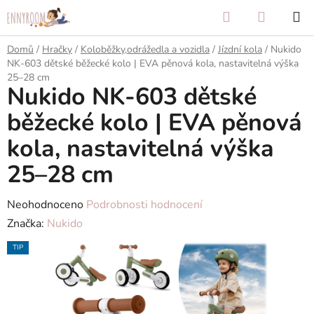
Přejít
Hledat
NÁKUP
na
KOŠÍK
obsah
Domů
/
Hračky
/
Koloběžky,odrážedla a vozidla
/
Jízdní kola
/
Nukido
NK-603 dětské běžecké kolo | EVA pěnová kola, nastavitelná výška
25–28 cm
Nukido NK-603 dětské
běžecké kolo | EVA pěnová
kola, nastavitelná výška
25–28 cm
Průměrné
Neohodnoceno
Podrobnosti hodnocení
hodnocení
Značka:
Nukido
produktu
TIP
je
0,0
z