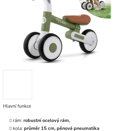
5
hvězdiček.
Hlavní funkce
rám:
robustní ocelový rám,
kola:
průměr 15 cm, pěnová pneumatika