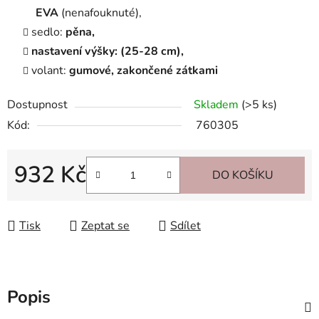
EVA
(nenafouknuté),
sedlo:
pěna,
nastavení výšky: (25-28 cm),
volant:
gumové, zakončené zátkami
Dostupnost
Skladem
(>5 ks)
Kód:
760305
932 Kč
DO KOŠÍKU
Měrná cena:
Tisk
Zeptat se
Sdílet
Popis