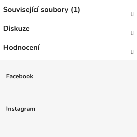
Související soubory (1)
Diskuze
Hodnocení
Z
á
Facebook
p
a
t
í
Instagram