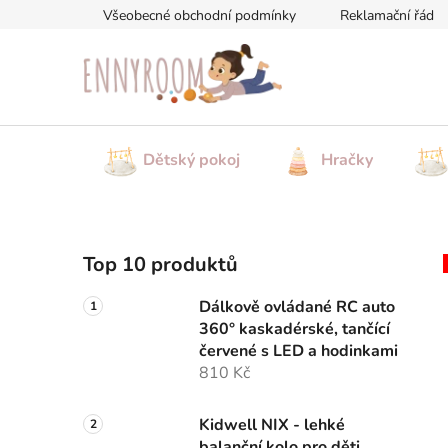
Přejít
Všeobecné obchodní podmínky
Reklamační řád
na
obsah
Dětský pokoj
Hračky
P
Top 10 produktů
o
s
Dálkově ovládané RC auto
t
360° kaskadérské, tančící
r
červené s LED a hodinkami
a
810 Kč
n
n
Kidwell NIX - lehké
balanční kolo pro děti,