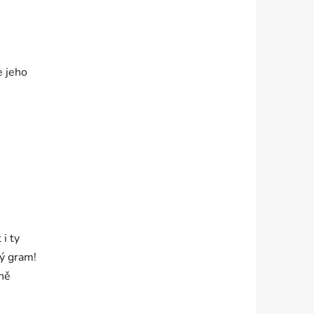
 jeho
i ty
ý gram!
sně