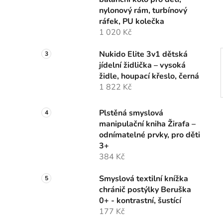
í
nylonový rám, turbínový
p
ráfek, PU kolečka
a
1 020 Kč
n
e
Nukido Elite 3v1 dětská
l
jídelní židlička – vysoká
židle, houpací křeslo, černá
1 822 Kč
Plstěná smyslová
manipulační kniha Žirafa –
odnímatelné prvky, pro děti
3+
384 Kč
Smyslová textilní knížka
chránič postýlky Beruška
0+ - kontrastní, šustící
177 Kč