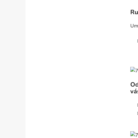
Ru
Umo
Od
vá