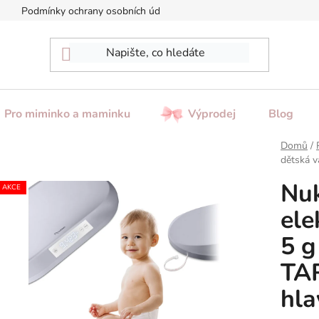
Podmínky ochrany osobních údajů
Reklamace / Vrácení zboží
Pro miminko a maminku
Výprodej
Blog
Domů
/
dětská v
Nu
AKCE
ele
5 g
TA
hla