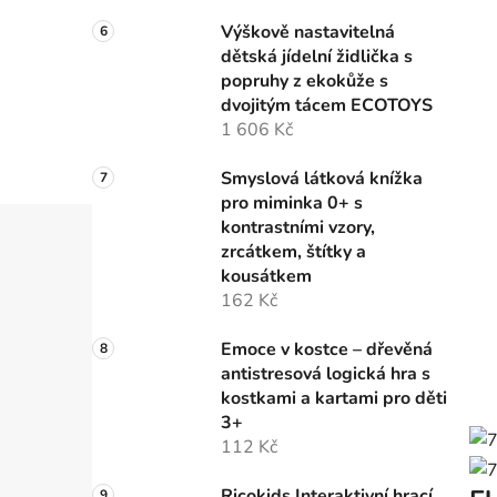
Výškově nastavitelná
dětská jídelní židlička s
popruhy z ekokůže s
dvojitým tácem ECOTOYS
1 606 Kč
Smyslová látková knížka
pro miminka 0+ s
kontrastními vzory,
zrcátkem, štítky a
kousátkem
162 Kč
Emoce v kostce – dřevěná
antistresová logická hra s
kostkami a kartami pro děti
3+
112 Kč
Ricokids Interaktivní hrací