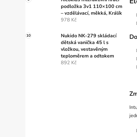
El
podložka 3v1 110×100 cm
– vzdělávací, měkká, Králík
978 Kč
Nukido NK-279 skládací
Do
dětská vanička 45 l s
vložkou, vestavěným
teploměrem a odtokem
892 Kč
Zm
Int
jed