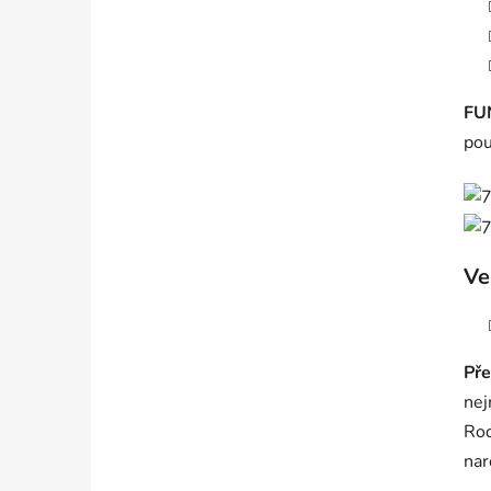
FU
pou
Ve
Pře
nej
Rod
nar