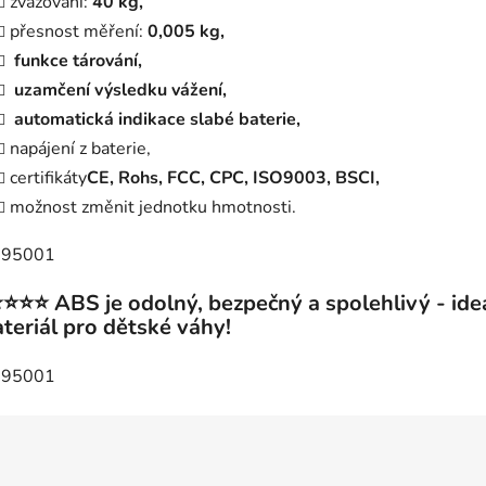
zvažování:
40 kg,
přesnost měření:
0,005 kg,
funkce tárování,
uzamčení výsledku vážení,
automatická indikace slabé baterie,
napájení z baterie,
certifikáty
CE, Rohs, FCC, CPC, ISO9003, BSCI,
možnost změnit jednotku hmotnosti.
⭐⭐⭐ ABS je odolný, bezpečný a spolehlivý - ide
teriál pro dětské váhy!