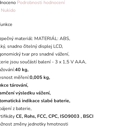
né
dnoceno
Podrobnosti hodnocení
ení
:
Nukido
tu
funkce
zpečný materiál: MATERIÁL: ABS,
lký, snadno čitelný displej LCD,
gonomický tvar pro snadné vážení,
ek.
terie jsou součástí balení - 3 x 1,5 V AAA,
ažování:
40 kg,
esnost měření:
0,005 kg,
nkce tárování,
amčení výsledku vážení,
tomatická indikace slabé baterie,
pájení z baterie,
rtifikáty
CE, Rohs, FCC, CPC, ISO9003 , BSCI
žnost změny jednotky hmotnosti