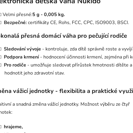
ektronická dětská váha Nukido
Velmi přesné:
5 g - 0,005 kg.
Bezpečné:
certifikáty CE, Rohs, FCC, CPC, ISO9003, BSCI.
konalá přesná domácí váha pro pečující rodiče
Sledování vývoje
- kontroluje, zda dítě správně roste a vyvíjí
Podpora krmení
- hodnocení účinnosti krmení, zejména při k
Pro rodiče
- umožňuje sledovat přírůstek hmotnosti dítěte a
hodnotit jeho zdravotní stav.
ěna vážicí jednotky - flexibilita a praktické využi
uitivní a snadná změna vážicí jednotky. Možnost výběru ze čtyř
notek:
hrajeme,