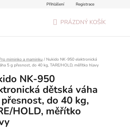
Přihlášení
Registrace
Formulář pro odstoupení od smlouvy
Reklamační formulář
PRÁZDNÝ KOŠÍK
NÁKUPNÍ
KOŠÍK
Pro miminko a maminku
/
Nukido NK-950 elektronická
áha 5 g přesnost, do 40 kg, TARE/HOLD, měřítko hlavy
kido NK-950
ktronická dětská váha
 přesnost, do 40 kg,
RE/HOLD, měřítko
vy