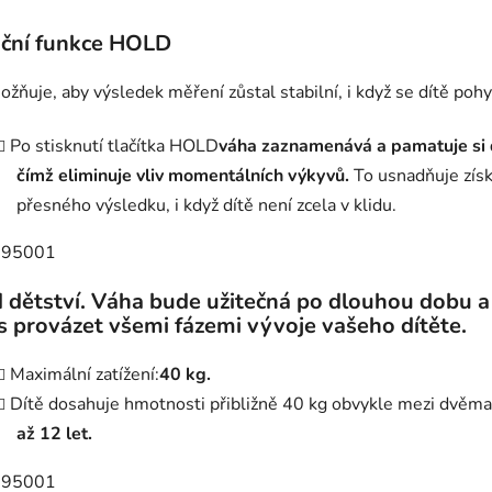
ční funkce HOLD
žňuje, aby výsledek měření zůstal stabilní, i když se dítě pohy
Po stisknutí tlačítka HOLD
váha zaznamenává a pamatuje si 
čímž eliminuje vliv momentálních výkyvů.
To usnadňuje získ
přesného výsledku, i když dítě není zcela v klidu.
 dětství. Váha bude užitečná po dlouhou dobu 
s provázet všemi fázemi vývoje vašeho dítěte.
Maximální zatížení:
40 kg.
Dítě dosahuje hmotnosti přibližně 40 kg obvykle mezi dvěma
až 12 let.