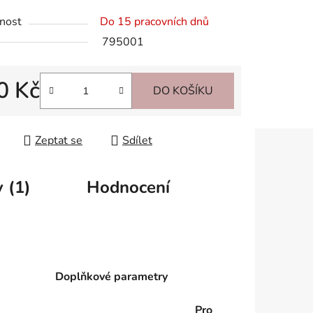
nost
Do 15 pracovních dnů
795001
0 Kč
DO KOŠÍKU
 cena:
Zeptat se
Sdílet
 (1)
Hodnocení
Doplňkové parametry
Pro