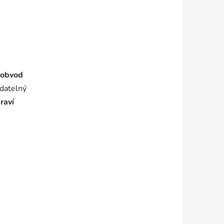
obvod
adatelný
raví