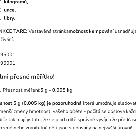
kilogramů,
unce,
libry.
NKCE TARE:
Vestavěná stránka
možnost kempování
usnadňuje
žívání.
lmi přesné měřítko!
Přesnost měření:
5 g - 0,005 kg
snost 5 g (0,005 kg) je pozoruhodná
která umožňuje sledovat 
menší změny hmotnosti vašeho dítěte - počítá se doslova každ
iče tak mají jistotu, že se jejich dítě správně vyvíjí a že předča
ozené nebo zranitelné děti jsou sledovány na nejvyšší úrovni!