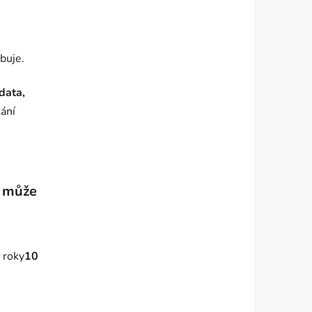
buje.
data,
ání
a může
 roky
10