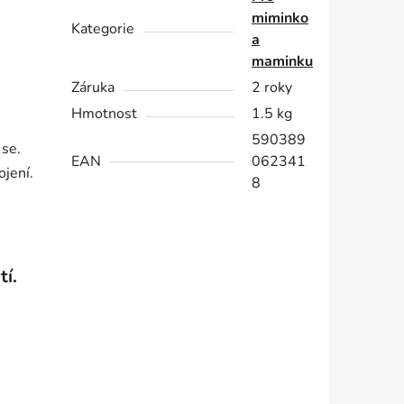
miminko
Kategorie
a
maminku
Záruka
2 roky
Hmotnost
1.5 kg
590389
 se.
EAN
062341
ojení.
8
tí.