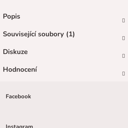
Popis
Související soubory (1)
Diskuze
Hodnocení
Z
á
Facebook
p
a
t
í
Instagram