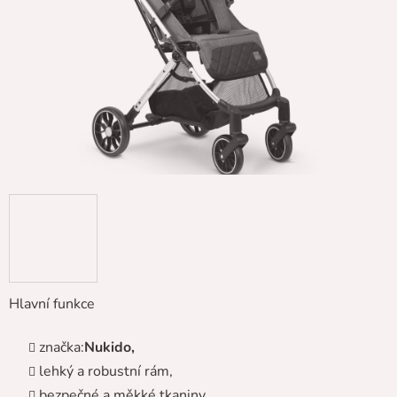
hvězdiček.
Hlavní funkce
značka:
Nukido,
lehký a robustní rám,
bezpečné a měkké tkaniny,