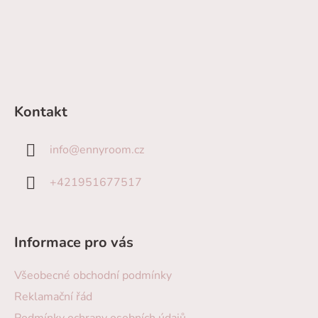
Kontakt
info
@
ennyroom.cz
+421951677517
Informace pro vás
Všeobecné obchodní podmínky
Reklamační řád