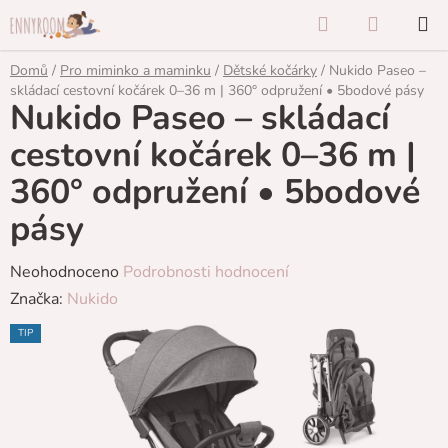
Přejít
Hledat
NÁKUP
na
KOŠÍK
obsah
Domů
/
Pro miminko a maminku
/
Dětské kočárky
/
Nukido Paseo –
skládací cestovní kočárek 0–36 m | 360° odpružení • 5bodové pásy
Nukido Paseo – skládací
cestovní kočárek 0–36 m |
360° odpružení • 5bodové
pásy
Průměrné
Neohodnoceno
Podrobnosti hodnocení
hodnocení
Značka:
Nukido
produktu
TIP
je
0,0
z
5