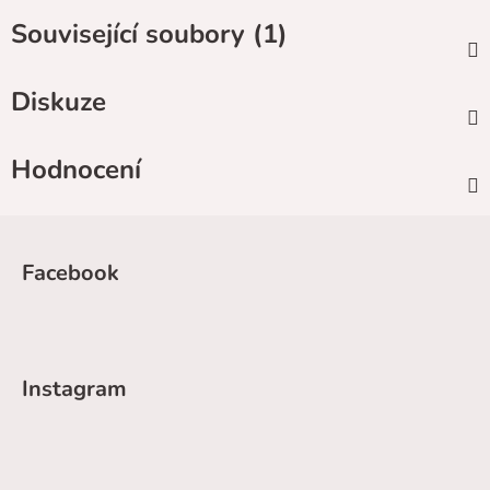
Související soubory (1)
Diskuze
Hodnocení
Z
á
Facebook
p
a
t
í
Instagram