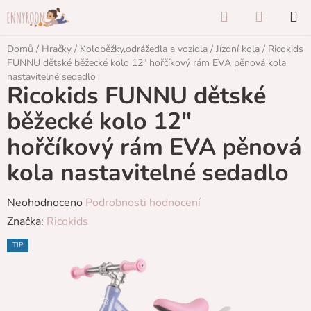
Přejít
Hledat
NÁKUP
na
KOŠÍK
obsah
Domů
/
Hračky
/
Koloběžky,odrážedla a vozidla
/
Jízdní kola
/
Ricokids
FUNNU dětské běžecké kolo 12" hořčíkový rám EVA pěnová kola
nastavitelné sedadlo
Ricokids FUNNU dětské
běžecké kolo 12"
hořčíkový rám EVA pěnová
kola nastavitelné sedadlo
Průměrné
Neohodnoceno
Podrobnosti hodnocení
hodnocení
Značka:
Ricokids
produktu
TIP
je
0,0
z