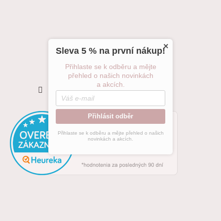
×
Sleva 5 % na první nákup!
Přihlaste se k odběru a mějte
přehled o našich novinkách
Sledovat na Instagramu
a akcích.
Přihlásit odběr
Přihlaste se k odběru a mějte přehled o našich
novinkách a akcích.