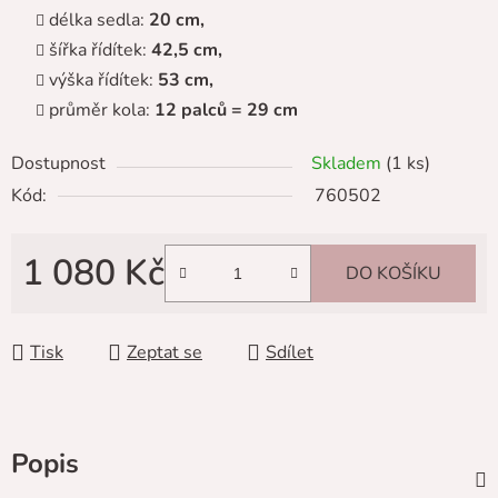
délka sedla:
20 cm,
šířka řídítek:
42,5 cm,
výška řídítek:
53 cm,
průměr kola:
12 palců = 29 cm
Dostupnost
Skladem
(1 ks)
Kód:
760502
1 080 Kč
DO KOŠÍKU
Měrná cena:
Tisk
Zeptat se
Sdílet
Popis