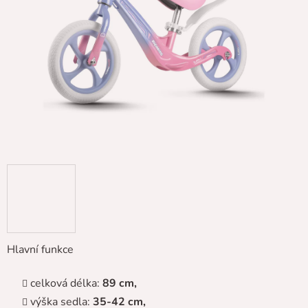
5
hvězdiček.
Hlavní funkce
celková délka:
89 cm,
výška sedla:
35-42 cm,