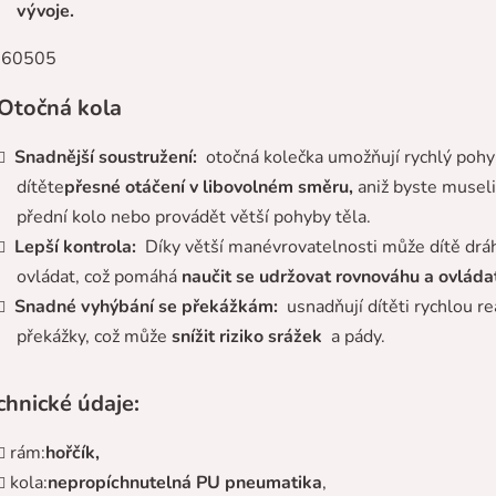
vývoje.
Otočná kola
Snadnější soustružení:
otočná kolečka umožňují rychlý poh
dítěte
přesné otáčení v libovolném směru,
aniž byste museli
přední kolo nebo provádět větší pohyby těla.
Lepší kontrola:
Díky větší manévrovatelnosti může dítě drá
ovládat, což pomáhá
naučit se udržovat rovnováhu a ovládat
Snadné vyhýbání se překážkám:
usnadňují dítěti rychlou re
překážky, což může
snížit riziko srážek
a pády.
chnické údaje:
rám:
hořčík,
kola:
nepropíchnutelná PU pneumatika
,