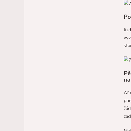
Po
Jíz
vyv
sta
Pě
na
Ať 
pne
žád
zac
Mat