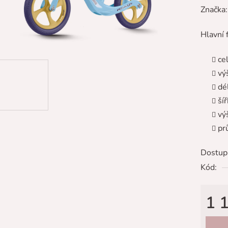
hodnoc
Značka
produk
Hlavní 
je
0,0
ce
z
vý
5
dé
hvězdič
šíř
vý
pr
Dostup
Kód:
1 
Měrná