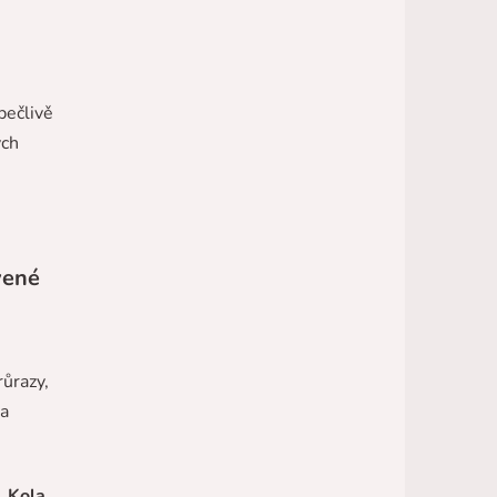
pečlivě
ých
vené
růrazy,
a
.
Kola