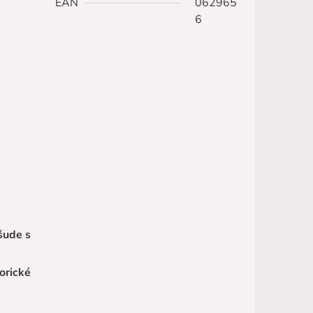
EAN
062965
6
šude s
torické