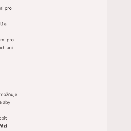
mi pro
í a
ami pro
uch ani
umožňuje
e
aby
obit
fázi