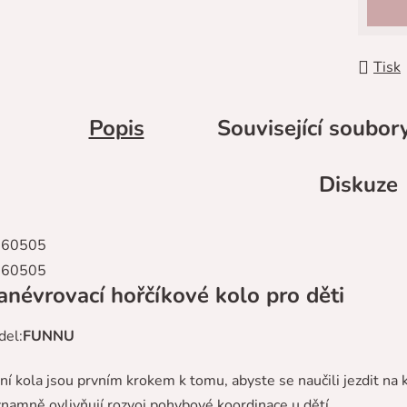
Tisk
Popis
Související soubory
Diskuze
névrovací hořčíkové kolo pro děti
el:
FUNNU
dní kola jsou prvním krokem k tomu, abyste se naučili jezdit na 
namně ovlivňují rozvoj pohybové koordinace u dětí.