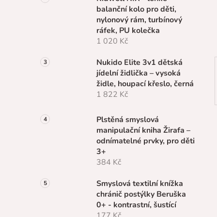
n
balanční kolo pro děti,
í
nylonový rám, turbínový
p
ráfek, PU kolečka
a
1 020 Kč
n
e
Nukido Elite 3v1 dětská
l
jídelní židlička – vysoká
židle, houpací křeslo, černá
1 822 Kč
Plstěná smyslová
manipulační kniha Žirafa –
odnímatelné prvky, pro děti
3+
384 Kč
Smyslová textilní knížka
chránič postýlky Beruška
0+ - kontrastní, šustící
177 Kč