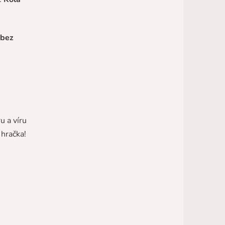
 bez
u a víru
 hračka!