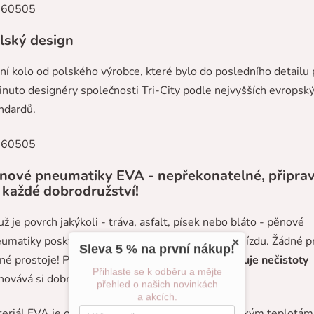
lský design
dní kolo od polského výrobce, které bylo do posledního detailu 
inuto designéry společnosti Tri-City podle nejvyšších evropsk
ndardů.
nové pneumatiky EVA - nepřekonatelné, připra
 každé dobrodružství!
už je povrch jakýkoli - tráva, asfalt, písek nebo bláto - pěnové
umatiky poskytují hladkou, stabilní a pohodlnou jízdu. Žádné p
×
Sleva 5 % na první nákup!
né prostoje! Pěna EVA
snadno se čistí, neabsorbuje nečistoty
Přihlaste se k odběru a mějte
hovává si dobrý vzhled i po intenzivním používání.
přehled o našich novinkách
a akcích.
eriál EVA je odolný vůči vlhkosti, UV záření a nízkým teplotám