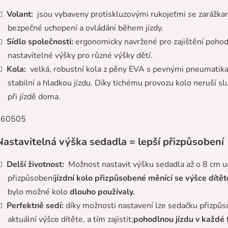
Volant:
jsou vybaveny protiskluzovými rukojeťmi se zarážka
bezpečné uchopení a ovládání během jízdy.
Sídlo společnosti:
ergonomicky navržené pro zajištění pohodl
nastavitelné výšky pro různé výšky dětí.
Kola:
velká, robustní kola z pěny EVA s pevnými pneumatik
stabilní a hladkou jízdu. Díky tichému provozu kolo neruší sl
při jízdě doma.
astavitelná výška sedadla = lepší přizpůsobení
Delší životnost:
Možnost nastavit výšku sedadla až o 8 cm 
přizpůsobení
jízdní kolo přizpůsobené měnící se výšce dítět
bylo možné kolo
dlouho používaly.
Perfektně sedí:
díky možnosti nastavení lze sedačku přizpůs
aktuální výšce dítěte, a tím zajistit;
pohodlnou jízdu v každé 