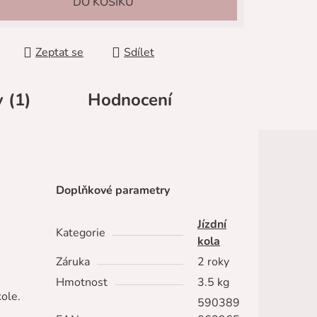
DO KOŠÍKU
Zeptat se
Sdílet
 (1)
Hodnocení
Doplňkové parametry
Jízdní
Kategorie
kola
Záruka
2 roky
Hmotnost
3.5 kg
kole.
590389