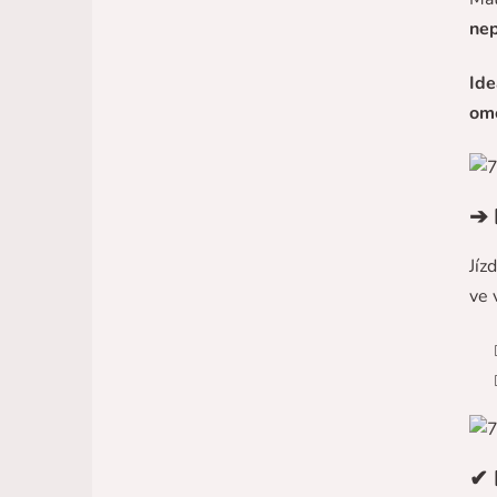
nep
Ide
ome
➔ 
Jíz
ve 
✔ 