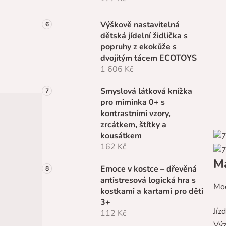
Výškově nastavitelná
dětská jídelní židlička s
popruhy z ekokůže s
dvojitým tácem ECOTOYS
1 606 Kč
Smyslová látková knížka
pro miminka 0+ s
kontrastními vzory,
zrcátkem, štítky a
kousátkem
162 Kč
Ma
Emoce v kostce – dřevěná
antistresová logická hra s
Mod
kostkami a kartami pro děti
3+
Jíz
112 Kč
Výz