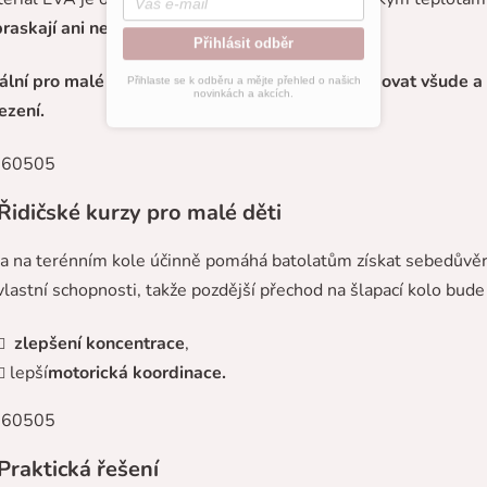
raskají ani neztrácejí tvar.
Přihlásit odběr
ální pro malé průzkumníky, kteří se chtějí pohybovat všude a
Přihlaste se k odběru a mějte přehled o našich
novinkách a akcích.
zení.
Řidičské kurzy pro malé děti
da na terénním kole účinně pomáhá batolatům získat sebedůvěr
vlastní schopnosti, takže pozdější přechod na šlapací kolo bude
zlepšení koncentrace
,
lepší
motorická koordinace.
Praktická řešení