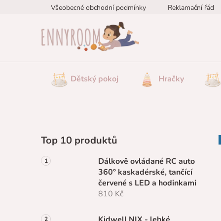
Přejít
Všeobecné obchodní podmínky
Reklamační řád
na
obsah
Dětský pokoj
Hračky
P
Top 10 produktů
o
s
Dálkově ovládané RC auto
t
360° kaskadérské, tančící
r
červené s LED a hodinkami
a
810 Kč
n
Kidwell NIX - lehké