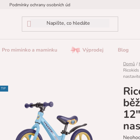
Podmínky ochrany osobních údajů
Reklamace / Vrácení zboží
Pro miminko a maminku
Výprodej
Blog
Domů
/
Ricokids
nastavit
Ric
TIP
běž
12"
nas
Průměr
Neoho