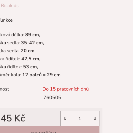
ení
:
Ricokids
tu
funkce
lková délka:
89 cm,
ška sedla:
35-42 cm,
lka sedla:
20 cm,
ek.
ka řídítek:
42,5 cm,
ška řídítek:
53 cm,
ůměr kola:
12 palců = 29 cm
nost
Do 15 pracovních dnů
760505
145 Kč
 cena: