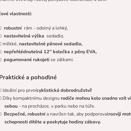
čové vlastnosti:
robustní
rám - odolný a lehký,
nastavitelná výška
sedadlo,
měkké,
nastavitelné pěnové sedadlo,
nepřehlédnutelná 12'' kolečka z pěny EVA,
pogumované rukojeti
se zátkami.
Praktické a pohodlné
Ideální pro první
cyklistická dobrodružství!
Díky kompaktnímu designu
rodiče mohou kolo snadno vzít v
sebou
- na procházce, v parku nebo na túře.
Bezpečné, robustní
a navržen tak, aby podporoval
rozvíjí mo
schopnosti dítěte a poskytuje hodiny zábavy.