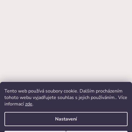
Tento web používá soubory cookie. Dalším procházením
Přijímáme online platby
tohoto webu vyjadřujete souhlas s jejich používáním.. Více
informací
zde
.
Nastavení