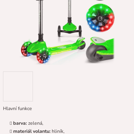
5
hvězdiček.
Hlavní funkce
barva:
zelená,
materiál volantu:
hliník,