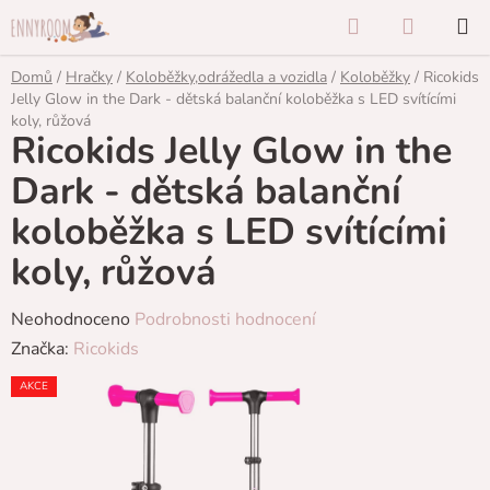
Přejít
Hledat
NÁKUP
na
KOŠÍK
obsah
Domů
/
Hračky
/
Koloběžky,odrážedla a vozidla
/
Koloběžky
/
Ricokids
Jelly Glow in the Dark - dětská balanční koloběžka s LED svítícími
koly, růžová
Ricokids Jelly Glow in the
Dark - dětská balanční
koloběžka s LED svítícími
koly, růžová
Průměrné
Neohodnoceno
Podrobnosti hodnocení
hodnocení
Značka:
Ricokids
produktu
AKCE
je
0,0
z