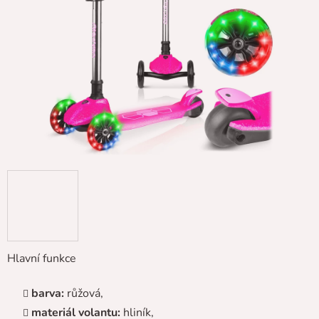
5
hvězdiček.
Hlavní funkce
barva:
růžová,
materiál volantu:
hliník,