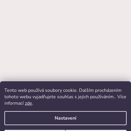
Tento web používá soubory cookie. Dalším procházením
Přijímáme online platby
tohoto webu vyjadřujete souhlas s jejich používáním.. Více
informací
zde
.
Nastavení