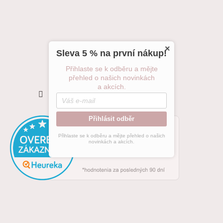
×
Sleva 5 % na první nákup!
Přihlaste se k odběru a mějte
přehled o našich novinkách
a akcích.
Sledovat na Instagramu
Přihlásit odběr
Přihlaste se k odběru a mějte přehled o našich
novinkách a akcích.