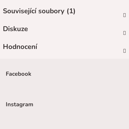
Související soubory (1)
Diskuze
Hodnocení
Z
á
Facebook
p
a
t
í
Instagram