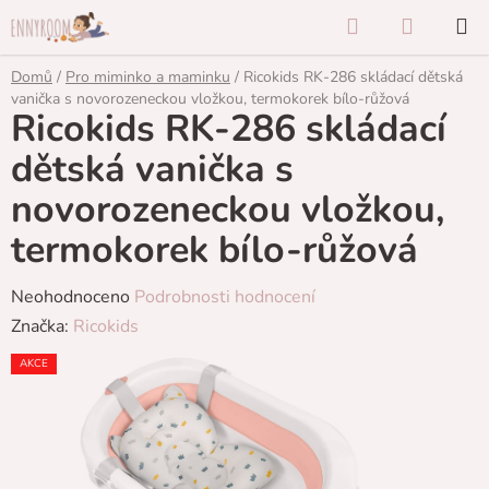
Přejít
Hledat
NÁKUP
na
KOŠÍK
obsah
Domů
/
Pro miminko a maminku
/
Ricokids RK-286 skládací dětská
vanička s novorozeneckou vložkou, termokorek bílo-růžová
Ricokids RK-286 skládací
dětská vanička s
novorozeneckou vložkou,
termokorek bílo-růžová
Průměrné
Neohodnoceno
Podrobnosti hodnocení
hodnocení
Značka:
Ricokids
produktu
AKCE
je
0,0
z
5