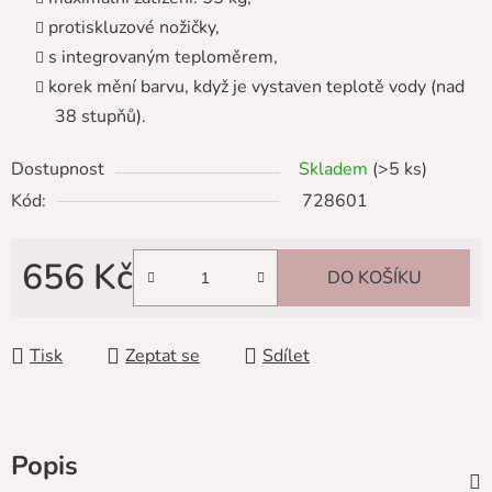
protiskluzové nožičky,
s integrovaným teploměrem,
korek mění barvu, když je vystaven teplotě vody (nad
38 stupňů).
Dostupnost
Skladem
(>5 ks)
Kód:
728601
656 Kč
DO KOŠÍKU
Měrná cena:
Tisk
Zeptat se
Sdílet
Popis