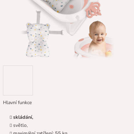
hvězdiček.
Hlavní funkce
skládání,
světlo,
maximální zatížení: 55 kg,