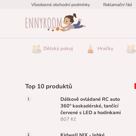
Přejít
Všeobecné obchodní podmínky
Reklamační řád
na
obsah
Dětský pokoj
Hračky
P
Top 10 produktů
o
s
Dálkově ovládané RC auto
t
360° kaskadérské, tančící
r
červené s LED a hodinkami
a
807 Kč
n
Kidwell NIX - lehké