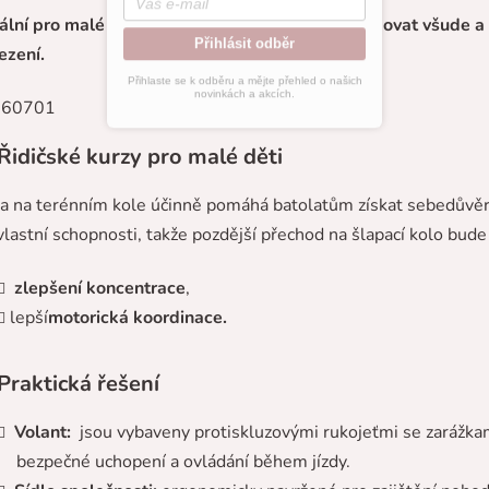
ální pro malé průzkumníky, kteří se chtějí pohybovat všude a
Přihlásit odběr
zení.
Přihlaste se k odběru a mějte přehled o našich
novinkách a akcích.
Řidičské kurzy pro malé děti
da na terénním kole účinně pomáhá batolatům získat sebedůvěr
vlastní schopnosti, takže pozdější přechod na šlapací kolo bude
zlepšení koncentrace
,
lepší
motorická koordinace.
Praktická řešení
Volant:
jsou vybaveny protiskluzovými rukojeťmi se zarážka
bezpečné uchopení a ovládání během jízdy.