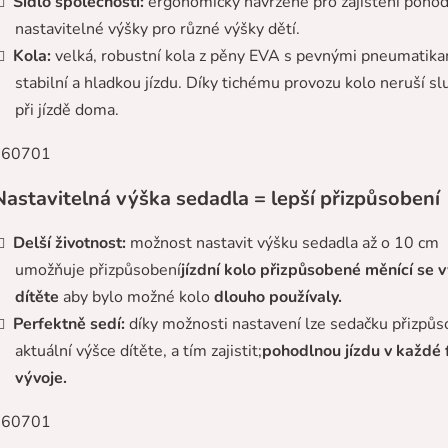
Sídlo společnosti:
ergonomicky navržené pro zajištění pohodl
nastavitelné výšky pro různé výšky dětí.
Kola:
velká, robustní kola z pěny EVA s pevnými pneumatika
stabilní a hladkou jízdu. Díky tichému provozu kolo neruší sl
při jízdě doma.
astavitelná výška sedadla = lepší přizpůsobení
Delší životnost:
možnost nastavit výšku sedadla až o 10 cm
umožňuje přizpůsobení
jízdní kolo přizpůsobené měnící se 
dítěte
aby bylo možné kolo
dlouho používaly.
Perfektně sedí:
díky možnosti nastavení lze sedačku přizpůs
aktuální výšce dítěte, a tím zajistit;
pohodlnou jízdu v každé 
vývoje.