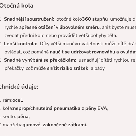
Otočná kola
Snadnější soustružení:
otočné kolo
360 stupňů
umožňuje dí
rychle a
přesné otáčení v libovolném směru,
aniž byste muse
zvedat přední kolo nebo provádět větší pohyby těla.
Lepší kontrola:
Díky větší manévrovatelnosti může dítě drá
ovládat, což pomáhá
naučit se udržovat rovnováhu a ovládat
Snadné vyhýbání se překážkám:
usnadňují dítěti rychlou re
překážky, což může
snížit riziko srážek
a pády.
chnické údaje:
rám:
ocel,
kola:
nepropíchnutelná pneumatika z pěny EVA
,
sedlo:
pěna,
manžety:
gumové, zakončené zátkami.