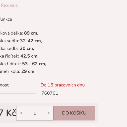
ení
:
Ricokids
tu
funkce
lková délka:
89 cm,
ška sedla:
32-42 cm,
lka sedla:
20 cm,
ek.
ka řídítek:
42,5 cm,
ška řídítek:
53 - 62 cm,
ůměr kola:
29 cm
nost
Do 15 pracovních dnů
760701
7 Kč
DO KOŠÍKU
 cena: