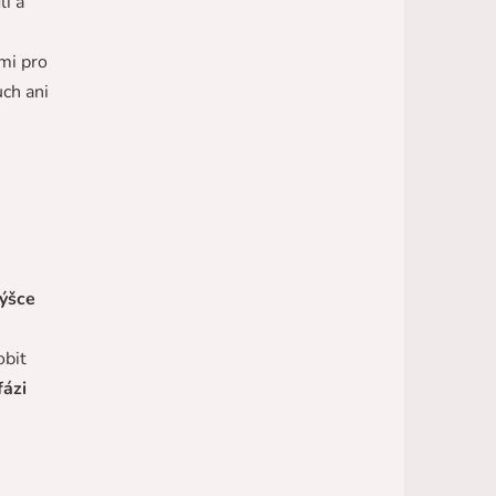
í a
mi pro
uch ani
výšce
obit
fázi