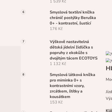
1 539 Kč
Smyslová textilní knížka
chránič postýlky Beruška
0+ - kontrastní, šustící
176 Kč
Výškově nastavitelná
dětská jídelní židlička s
popruhy z ekokůže s
dvojitým tácem ECOTOYS
1 132 Kč
Hb
Smyslová látková knížka
Mod
pro miminka 0+ s
kontrastními vzory,
zrcátkem, štítky a
Jíz
kousátkem
Výz
153 Kč
Klí