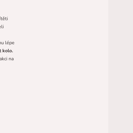
těti
li
hu lépe
 kolo.
akci na