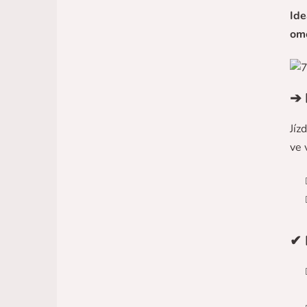
Ide
ome
➔ 
Jíz
ve 
✔ 