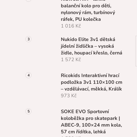
n
balanční kolo pro děti,
í
nylonový rám, turbínový
p
ráfek, PU kolečka
a
1 016 Kč
n
e
Nukido Elite 3v1 dětská
l
jídelní židlička – vysoká
židle, houpací křeslo, černá
1 572 Kč
Ricokids Interaktivní hrací
podložka 3v1 110×100 cm
– vzdělávací, měkká, Králík
973 Kč
SOKE EVO Sportovní
koloběžka pro skatepark |
ABEC-9, 100×24 mm kola,
57 cm řídítka, lehká