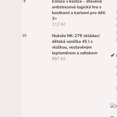
Emoce v kostce – dřevěná
antistresová logická hra s
kostkami a kartami pro děti
3+
112 Kč
Nukido NK-279 skládací
dětská vanička 45 l s
vložkou, vestavěným
teploměrem a odtokem
✔ 
887 Kč