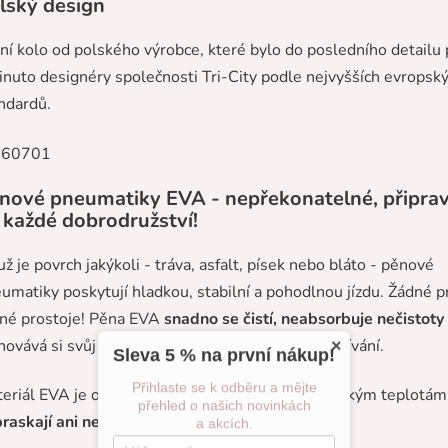
lský design
dní kolo od polského výrobce, které bylo do posledního detailu 
inuto designéry společnosti Tri-City podle nejvyšších evropsk
ndardů.
nové pneumatiky EVA - nepřekonatelné, připra
 každé dobrodružství!
už je povrch jakýkoli - tráva, asfalt, písek nebo bláto - pěnové
umatiky poskytují hladkou, stabilní a pohodlnou jízdu. Žádné p
né prostoje! Pěna EVA
snadno se čistí, neabsorbuje nečistoty
hovává si svůj dobrý vzhled i po intenzivním používání.
×
Sleva 5 % na první nákup!
Přihlaste se k odběru a mějte
eriál EVA je odolný vůči vlhkosti, UV záření a nízkým teplotám
přehled o našich novinkách
raskají ani neztrácejí tvar.
a akcích.