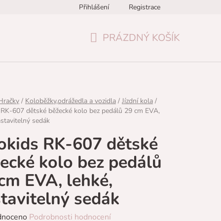
Přihlášení
Registrace
Formulář pro odstoupení od smlouvy
Reklamační formulář
PRÁZDNÝ KOŠÍK
NÁKUPNÍ
KOŠÍK
Hračky
/
Koloběžky,odrážedla a vozidla
/
Jízdní kola
/
 RK-607 dětské běžecké kolo bez pedálů 29 cm EVA,
astavitelný sedák
okids RK-607 dětské
ecké kolo bez pedálů
cm EVA, lehké,
tavitelný sedák
né
dnoceno
Podrobnosti hodnocení