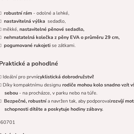
robustní rám
- odolné a lehké,
nastavitelná výška
sedadlo,
měkké,
nastavitelné pěnové sedadlo,
nehmatatelná kolečka z pěny EVA o průměru 29 cm,
pogumované rukojeti
se zátkami.
Praktické a pohodlné
Ideální pro první
cyklistická dobrodružství!
Díky kompaktnímu designu
rodiče mohou kolo snadno vzít v
sebou
- na procházce, v parku nebo na túře.
Bezpečné, robustní
a navržen tak, aby podporoval
rozvíjí mo
schopnosti dítěte a poskytuje hodiny zábavy.