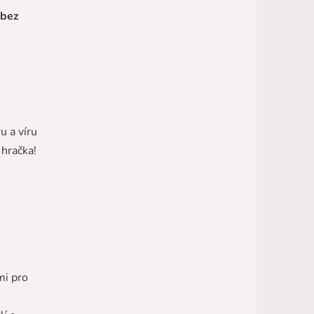
 bez
u a víru
 hračka!
mi pro