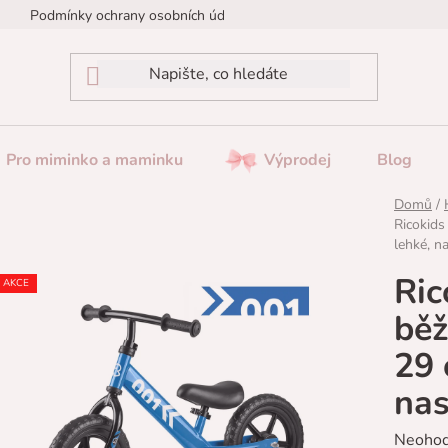
Podmínky ochrany osobních údajů
Reklamace / Vrácení zboží
Pro miminko a maminku
Výprodej
Blog
Domů
/
Ricokids
lehké, n
Ric
AKCE
běž
29 
nas
Průměr
Neoho