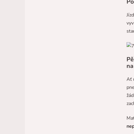
Po
Jíz
vyv
sta
Pě
na
Ať 
pne
žád
zac
Mat
nep