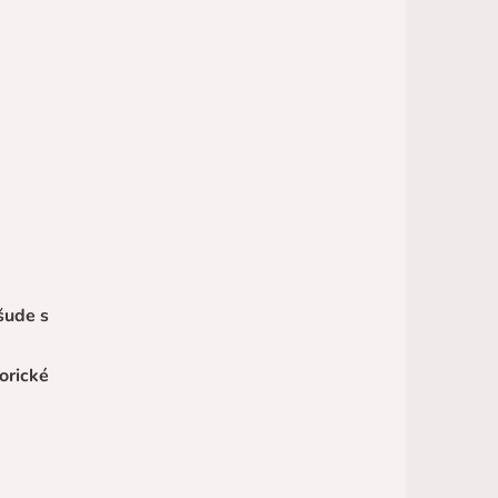
šude s
torické