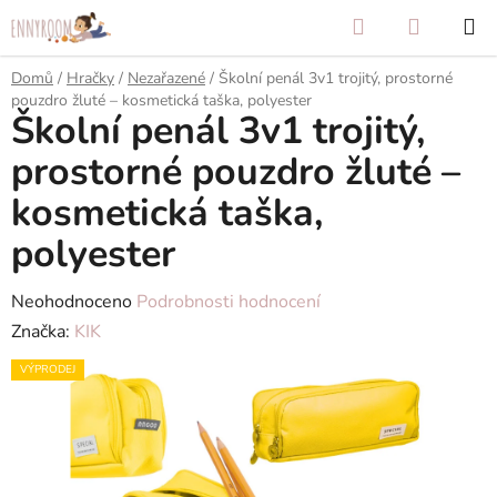
Přejít
Hledat
NÁKUP
na
KOŠÍK
obsah
Domů
/
Hračky
/
Nezařazené
/
Školní penál 3v1 trojitý, prostorné
pouzdro žluté – kosmetická taška, polyester
Školní penál 3v1 trojitý,
prostorné pouzdro žluté –
kosmetická taška,
polyester
Průměrné
Neohodnoceno
Podrobnosti hodnocení
hodnocení
Značka:
KIK
produktu
VÝPRODEJ
je
0,0
z
5