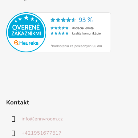
Kontakt
info
@
ennyroom.cz
+421951677517