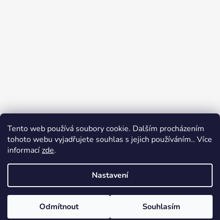
Tento web používá soubory cookie. Dalším procházením
Přijímáme online platby
tohoto webu vyjadřujete souhlas s jejich používáním.. Více
informací
zde
.
Nastavení
Odmítnout
Souhlasím
Vytvořil Shoptet
Copyright 2026
Ennyroom
. Všechna práva vyhrazena.