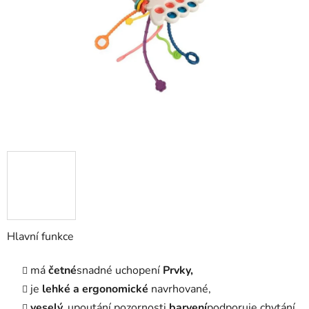
hvězdiček.
Hlavní funkce
má
četné
snadné uchopení
Prvky,
je
lehké a ergonomické
navrhované,
veselý,
upoutání pozornosti
barvení
podporuje chytání