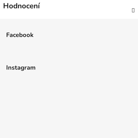
Hodnocení
Z
á
Facebook
p
a
t
í
Instagram