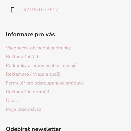
+421951677517
Informace pro vás
Všeobecné obchodní podmínky
Reklamační řád
Podmínky ochrany osobních údajů
Reklamace / Vrácení zboží
Formulář pro odstoupení od smlouvy
Reklamační formulář
O nás
Moje objednávka
Odebírat newsletter