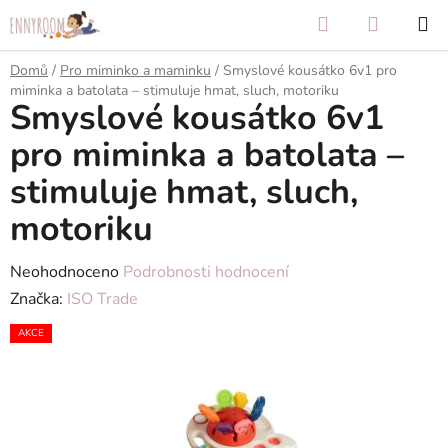
Přejít
Hledat
NÁKUP
na
KOŠÍK
obsah
Domů
/
Pro miminko a maminku
/
Smyslové kousátko 6v1 pro
miminka a batolata – stimuluje hmat, sluch, motoriku
Smyslové kousátko 6v1
pro miminka a batolata –
stimuluje hmat, sluch,
motoriku
Průměrné
Neohodnoceno
Podrobnosti hodnocení
hodnocení
Značka:
ISO Trade
produktu
AKCE
je
0,0
z
5