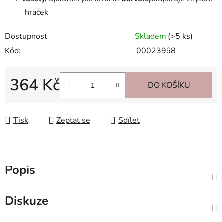
hraček
Dostupnost
Skladem
(>5 ks)
Kód:
00023968
364 Kč
DO KOŠÍKU
Měrná cena:
Tisk
Zeptat se
Sdílet
Popis
Diskuze