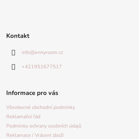
Kontakt
info
@
ennyroom.cz
+421951677517
Informace pro vás
Všeobecné obchodní podmínky
Reklamační řád
Podmínky ochrany osobních údajů
Reklamace / Vrácení zboží