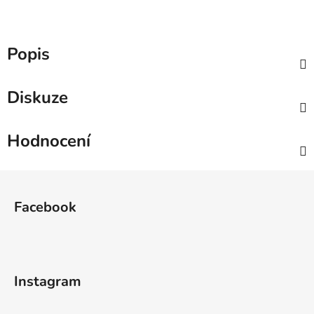
Popis
Diskuze
Hodnocení
Z
á
Facebook
p
a
t
í
Instagram