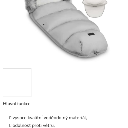
5
hvězdiček.
Hlavní funkce
vysoce kvalitní voděodolný materiál,
odolnost proti větru,