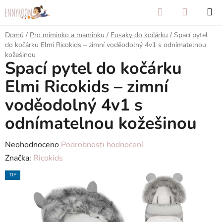
Přejít
Hledat
NÁKUP
na
KOŠÍK
obsah
Domů
/
Pro miminko a maminku
/
Fusaky do kočárku
/
Spací pytel
do kočárku Elmi Ricokids – zimní voděodolný 4v1 s odnímatelnou
kožešinou
Spací pytel do kočárku
Elmi Ricokids – zimní
voděodolný 4v1 s
odnímatelnou kožešinou
Průměrné
Neohodnoceno
Podrobnosti hodnocení
hodnocení
Značka:
Ricokids
produktu
TIP
je
0,0
z