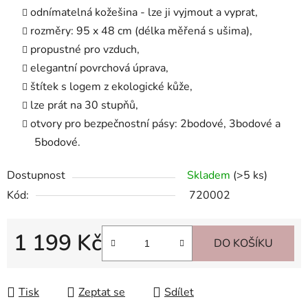
odnímatelná kožešina - lze ji vyjmout a vyprat,
rozměry: 95 x 48 cm (délka měřená s ušima),
propustné pro vzduch,
elegantní povrchová úprava,
štítek s logem z ekologické kůže,
lze prát na 30 stupňů,
otvory pro bezpečnostní pásy: 2bodové, 3bodové a
5bodové.
Dostupnost
Skladem
(>5 ks)
Kód:
720002
1 199 Kč
DO KOŠÍKU
Měrná cena:
Tisk
Zeptat se
Sdílet