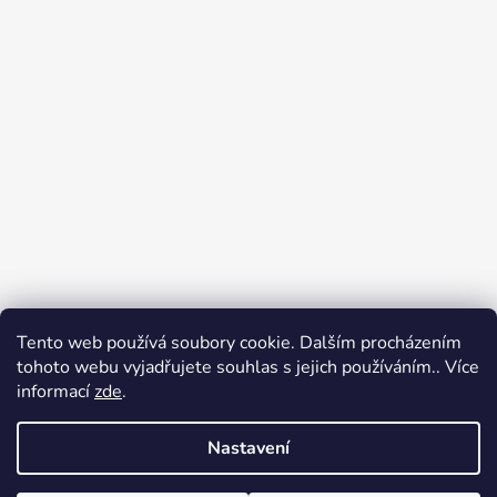
Tento web používá soubory cookie. Dalším procházením
Přijímáme online platby
tohoto webu vyjadřujete souhlas s jejich používáním.. Více
informací
zde
.
Nastavení