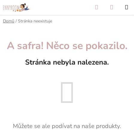
Přejít
Hledat
NÁKUP
na
KOŠÍK
obsah
Domů
/
Stránka neexistuje
A safra! Něco se pokazilo.
Stránka nebyla nalezena.
Můžete se ale podívat na naše produkty.