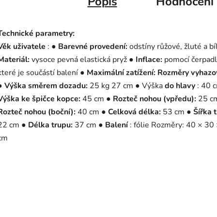
Popis
Hodnocení
Technické parametry:
Věk uživatele
: ●
Barevné provedení:
odstíny růžové, žluté a bí
Materiál:
vysoce pevná elastická pryž ●
Inflace:
pomocí čerpadl
které je součástí balení ●
Maximální zatížení:
Rozměry vyhazo
●
Výška směrem dozadu:
25 kg 27 cm ● Výška
do hlavy
: 40 
Výška ke špičce kopce:
45 cm ●
Rozteč nohou (vpředu):
25 c
Rozteč nohou (boční):
40 cm ●
Celková délka:
53 cm ●
Šířka 
22 cm ●
Délka trupu:
37 cm ●
Balení
: fólie Rozměry: 40 × 30
cm