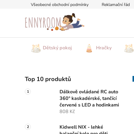
Přejít
Všeobecné obchodní podmínky
Reklamační řád
na
obsah
Dětský pokoj
Hračky
P
Top 10 produktů
o
s
Dálkově ovládané RC auto
t
360° kaskadérské, tančící
r
červené s LED a hodinkami
a
808 Kč
n
n
Kidwell NIX - lehké
balanční kolo pro děti,