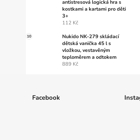
antistresová logická hra s
kostkami a kartami pro děti
3+
112 Kč
Nukido NK-279 skládací
dětská vanička 45 l s
vložkou, vestavěným
teploměrem a odtokem
889 Kč
Z
á
Facebook
Inst
p
a
t
í