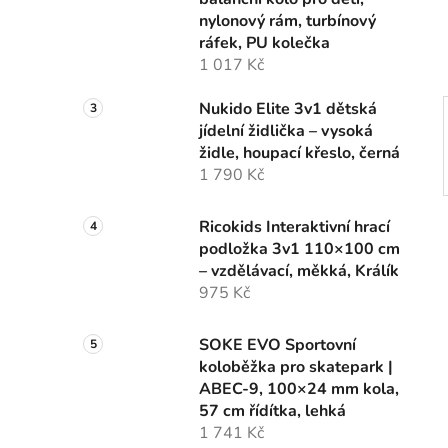
í
nylonový rám, turbínový
p
ráfek, PU kolečka
a
1 017 Kč
n
e
Nukido Elite 3v1 dětská
l
jídelní židlička – vysoká
židle, houpací křeslo, černá
1 790 Kč
Ricokids Interaktivní hrací
podložka 3v1 110×100 cm
– vzdělávací, měkká, Králík
975 Kč
SOKE EVO Sportovní
koloběžka pro skatepark |
ABEC-9, 100×24 mm kola,
57 cm řídítka, lehká
1 741 Kč