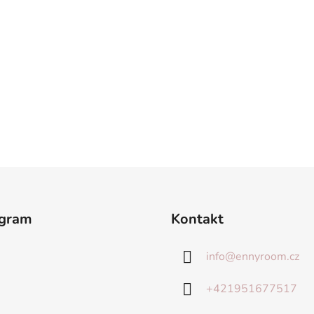
agram
Kontakt
info
@
ennyroom.cz
+421951677517