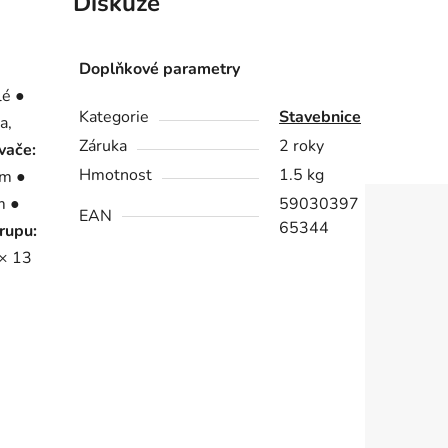
Diskuze
Doplňkové parametry
lé ●
Kategorie
Stavebnice
a,
Záruka
2 roky
vače:
Hmotnost
1.5 kg
cm ●
m ●
59030397
EAN
65344
trupu:
 × 13