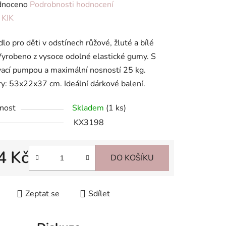
né
dnoceno
Podrobnosti hodnocení
ení
:
KIK
tu
lo pro děti v odstínech růžové, žluté a bílé
Vyrobeno z vysoce odolné elastické gumy. S
ací pumpou a maximální nosností 25 kg.
: 53x22x37 cm. Ideální dárkové balení.
ek.
nost
Skladem
(1 ks)
KX3198
4 Kč
DO KOŠÍKU
 cena:
Zeptat se
Sdílet