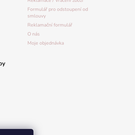
Reklamace / Vrácení zboží
Formulář pro odstoupení od
smlouvy
Reklamační formulář
O nás
Moje objednávka
by