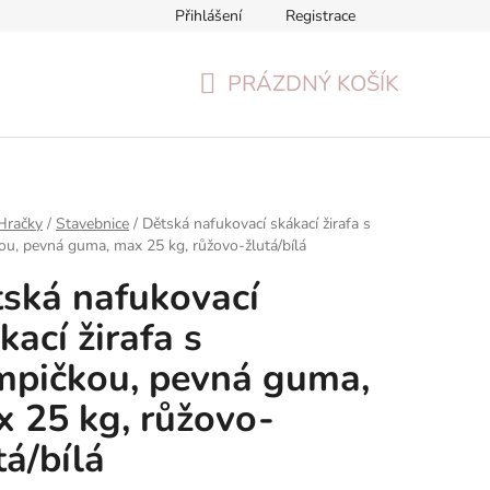
Přihlášení
Registrace
Formulář pro odstoupení od smlouvy
Reklamační formulář
PRÁZDNÝ KOŠÍK
NÁKUPNÍ
KOŠÍK
Hračky
/
Stavebnice
/
Dětská nafukovací skákací žirafa s
u, pevná guma, max 25 kg, růžovo-žlutá/bílá
ská nafukovací
kací žirafa s
pičkou, pevná guma,
 25 kg, růžovo-
tá/bílá