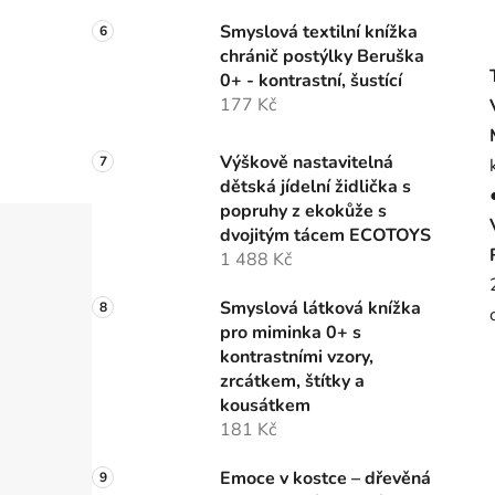
Smyslová textilní knížka
chránič postýlky Beruška
0+ - kontrastní, šustící
177 Kč
Výškově nastavitelná
dětská jídelní židlička s
popruhy z ekokůže s
dvojitým tácem ECOTOYS
1 488 Kč
Smyslová látková knížka
pro miminka 0+ s
kontrastními vzory,
zrcátkem, štítky a
kousátkem
181 Kč
Emoce v kostce – dřevěná