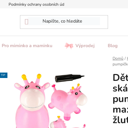
Podmínky ochrany osobních údajů
Reklamace / Vrácení zboží
Pro miminko a maminku
Výprodej
Blog
Domů
/
pumpičko
Dět
TIP
ská
pum
max
žlu