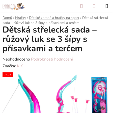
Přejít
Hledat
NÁKUP
na
KOŠÍK
obsah
Domů
/
Hračky
/
Dětské zbraně a hračky na sport
/
Dětská střelecká
sada – růžový luk se 3 šípy s přísavkami a terčem
Dětská střelecká sada –
růžový luk se 3 šípy s
přísavkami a terčem
Průměrné
Neohodnoceno
Podrobnosti hodnocení
hodnocení
Značka:
KIK
produktu
AKCE
je
0,0
z
5
hvězdiček.