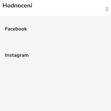
Hodnocení
Z
á
Facebook
p
a
t
í
Instagram