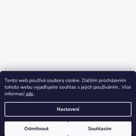
Tento web používá soubory cookie. Dalším procházením
Přijímáme online platby
tohoto webu vyjadřujete souhlas s jejich používáním.. Více
informací
zde
.
Nastavení
Odmítnout
Souhlasím
Vytvořil Shoptet