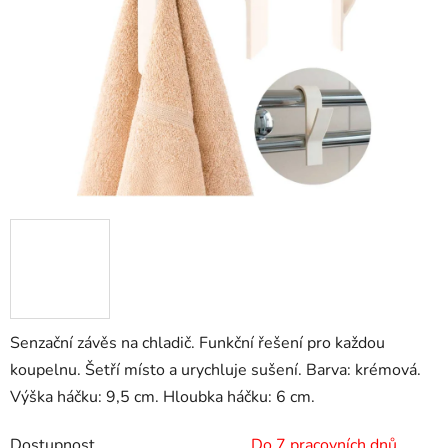
hvězdiček.
Senzační závěs na chladič. Funkční řešení pro každou
koupelnu. Šetří místo a urychluje sušení. Barva: krémová.
Výška háčku: 9,5 cm. Hloubka háčku: 6 cm.
Dostupnost
Do 7 pracovních dnů