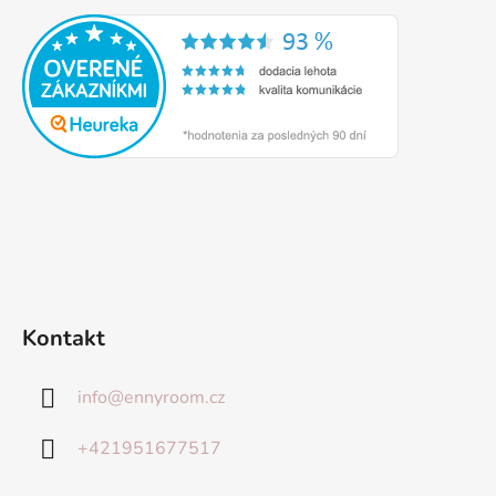
Kontakt
info
@
ennyroom.cz
+421951677517