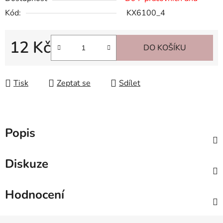
Kód:
KX6100_4
12 Kč
DO KOŠÍKU
Měrná cena:
Tisk
Zeptat se
Sdílet
Popis
Diskuze
Hodnocení
Z