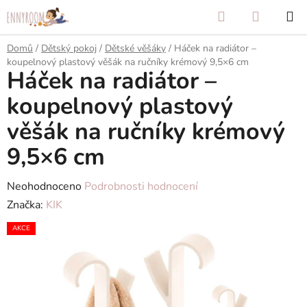
Přejít
Hledat
NÁKUP
na
KOŠÍK
obsah
Domů
/
Dětský pokoj
/
Dětské věšáky
/
Háček na radiátor –
koupelnový plastový věšák na ručníky krémový 9,5×6 cm
Háček na radiátor –
koupelnový plastový
věšák na ručníky krémový
9,5×6 cm
Průměrné
Neohodnoceno
Podrobnosti hodnocení
hodnocení
Značka:
KIK
produktu
AKCE
je
0,0
z
5