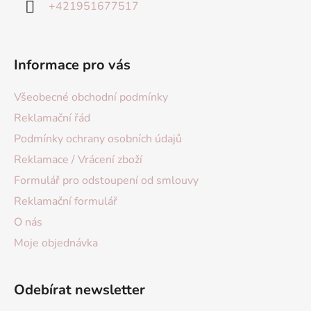
+421951677517
Informace pro vás
Všeobecné obchodní podmínky
Reklamační řád
Podmínky ochrany osobních údajů
Reklamace / Vrácení zboží
Formulář pro odstoupení od smlouvy
Reklamační formulář
O nás
Moje objednávka
Odebírat newsletter