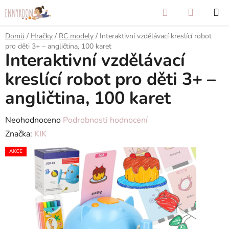
Přejít
Hledat
NÁKUP
na
KOŠÍK
obsah
Domů
/
Hračky
/
RC modely
/
Interaktivní vzdělávací kreslící robot
pro děti 3+ – angličtina, 100 karet
Interaktivní vzdělávací
kreslící robot pro děti 3+ –
angličtina, 100 karet
Průměrné
Neohodnoceno
Podrobnosti hodnocení
hodnocení
Značka:
KIK
produktu
AKCE
je
0,0
z
5
hvězdiček.